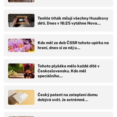
Tenhle trhák milují všechny Husákovy
děti. Dnes v 16:25 vytáhne Nova…
Kdo měl za dob ČSSR tohoto upírka na
hraní, dnes si za něj u…
Tohoto plyšáka mělo každé dítě v
Československu. Kdo měl
speciálního…
Český patent na zateplení domu
dobývá svět. Je extrémně…