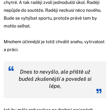
chytré. A tak raději zvolí jednodušší úkol. Raději
nepůjde do soutěže. Raději nezkusí něco nového.
Bude se vyhýbat sportu, protože právě tam by
mohlo selhat.
Mnohem účinnější je totiž chválit snahu, vytrvalost
a práci.
Dnes to nevyšlo, ale příště už
budeš zkušenější a povedeš si
lépe,
tak by měla znít reakce na drobný neúspěch