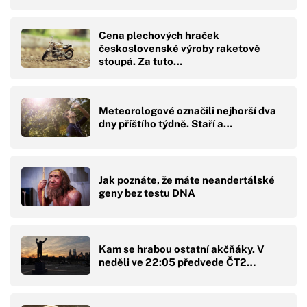
Cena plechových hraček
československé výroby raketově
stoupá. Za tuto…
Meteorologové označili nejhorší dva
dny příštího týdně. Staří a…
Jak poznáte, že máte neandertálské
geny bez testu DNA
Kam se hrabou ostatní akčňáky. V
neděli ve 22:05 předvede ČT2…