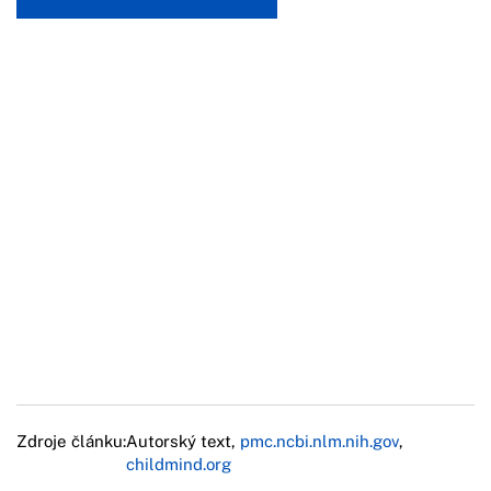
Zdroje článku:
Autorský text,
pmc.ncbi.nlm.nih.gov
,
childmind.org