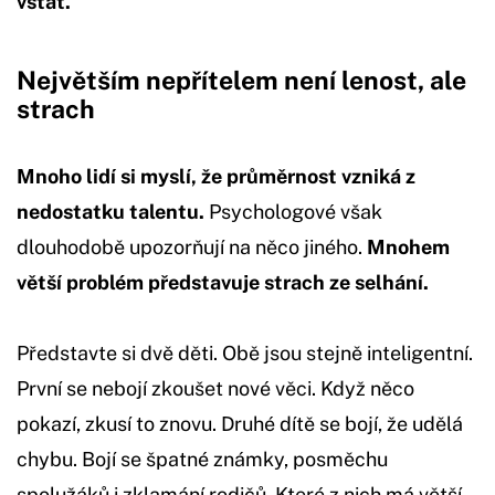
vstát.
Největším nepřítelem není lenost, ale
strach
Mnoho lidí si myslí, že průměrnost vzniká z
nedostatku talentu.
Psychologové však
dlouhodobě upozorňují na něco jiného.
Mnohem
větší problém představuje strach ze selhání.
Představte si dvě děti. Obě jsou stejně inteligentní.
První se nebojí zkoušet nové věci. Když něco
pokazí, zkusí to znovu. Druhé dítě se bojí, že udělá
chybu. Bojí se špatné známky, posměchu
spolužáků i zklamání rodičů. Které z nich má větší