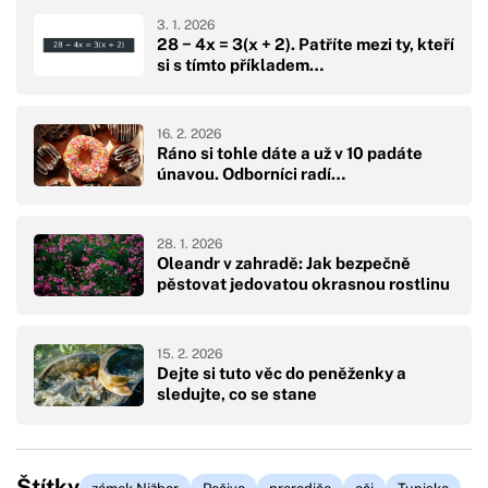
3. 1. 2026
28 − 4x = 3(x + 2). Patříte mezi ty, kteří
si s tímto příkladem…
16. 2. 2026
Ráno si tohle dáte a už v 10 padáte
únavou. Odborníci radí…
28. 1. 2026
Oleandr v zahradě: Jak bezpečně
pěstovat jedovatou okrasnou rostlinu
15. 2. 2026
Dejte si tuto věc do peněženky a
sledujte, co se stane
Štítky