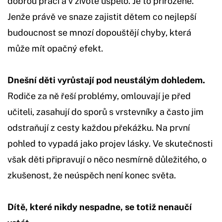
dobrou práci a v životě uspělo. Je to přirozené.
Jenže právě ve snaze zajistit dětem co nejlepší
budoucnost se mnozí dopouštějí chyby, která
může mít opačný efekt.
Dnešní děti vyrůstají pod neustálým dohledem.
Rodiče za ně řeší problémy, omlouvají je před
učiteli, zasahují do sporů s vrstevníky a často jim
odstraňují z cesty každou překážku. Na první
pohled to vypadá jako projev lásky. Ve skutečnosti
však děti připravují o něco nesmírně důležitého, o
zkušenost, že neúspěch není konec světa.
Dítě, které nikdy nespadne, se totiž nenaučí