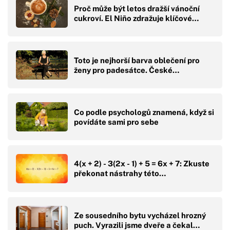
Proč může být letos dražší vánoční
cukroví. El Niño zdražuje klíčové…
Toto je nejhorší barva oblečení pro
ženy pro padesátce. České…
Co podle psychologů znamená, když si
povídáte sami pro sebe
4(x + 2) - 3(2x - 1) + 5 = 6x + 7: Zkuste
překonat nástrahy této…
Ze sousedního bytu vycházel hrozný
puch. Vyrazili jsme dveře a čekal…