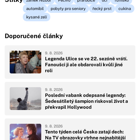
zámek Nižbor
Pečivo
prarodiče
oči
Tunisko
automibil
pobyty pro seniory
řecký prst
cukína
kysané zelí
Doporučené články
9. 8. 2026
Legenda Ulice se ve 22. sezóně vrátí.
Fanoušci ji ale obdarovali kvůli jiné
roli
9. 8. 2026
Poslední vabank odepsané legendy:
Šedesátiletý šampion riskoval život a
překvapil Hollywood
9. 8. 2026
Tento týden celé Česko zatají dech:
Na TV obrazovky vtrhne nejnabitější