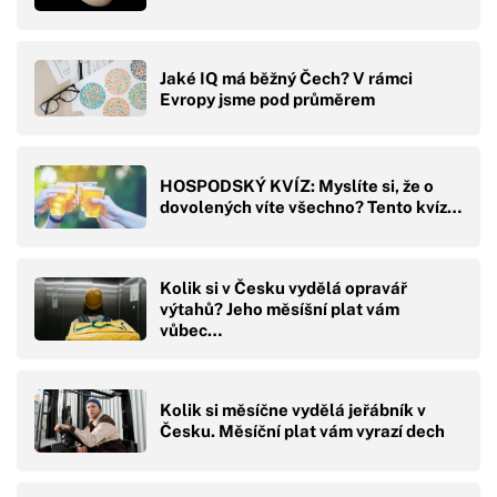
Jaké IQ má běžný Čech? V rámci
Evropy jsme pod průměrem
HOSPODSKÝ KVÍZ: Myslíte si, že o
dovolených víte všechno? Tento kvíz…
Kolik si v Česku vydělá opravář
výtahů? Jeho měsíšní plat vám
vůbec…
Kolik si měsíčne vydělá jeřábník v
Česku. Měsíční plat vám vyrazí dech