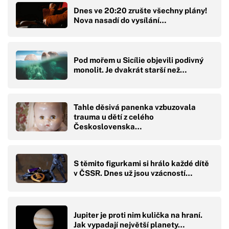
Dnes ve 20:20 zrušte všechny plány!
Nova nasadí do vysílání…
Pod mořem u Sicílie objevili podivný
monolit. Je dvakrát starší než…
Tahle děsivá panenka vzbuzovala
trauma u dětí z celého
Československa…
S těmito figurkami si hrálo každé dítě
v ČSSR. Dnes už jsou vzácností…
Jupiter je proti nim kulička na hraní.
Jak vypadají největší planety…