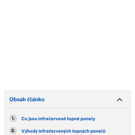
Konec reklamy
Obsah článku
Co jsou infračervené topné panely
Výhody infračervených topných panelů