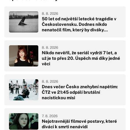
8. 8. 2026
50 let od největší letecké tragédie v
Československu. Dodnes nikdo
nenatočil film, který by diváky
přikoval k obrazovkám
8. 8. 2026
Nikdo nevěřil, že seriál vydrží 7 let, a
už je to přes 20. Úspěch má díky jedné
věci
8. 8. 2026
Dnes večer Česko znehybní napětím:
ČT2 ve 21:45 odpálí brutální
nacistickou misi
7. 8. 2026
Nejotravnější filmové postavy, které
diváci k smrti nenávidí