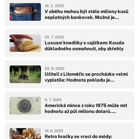
18. 5. 2025
V oběhu mohou být stále miliony kusů
neplatných bankovek. Možná je…
25. 7. 2025
Luxusní knedlíky s vajíčkem: Kouzlo
důkladného osmahnutí, aby zkřehly
29. 9. 2025
Učiteli z Litoměřic se procházka velmi
vyplatila: Hodnota pokladu je…
9. 7. 2025
Americká mince z roku 1975 může mít
hodnotu až půl milionu dolarů.…
16. 6. 2025
Retro hračky se vrací do módy: