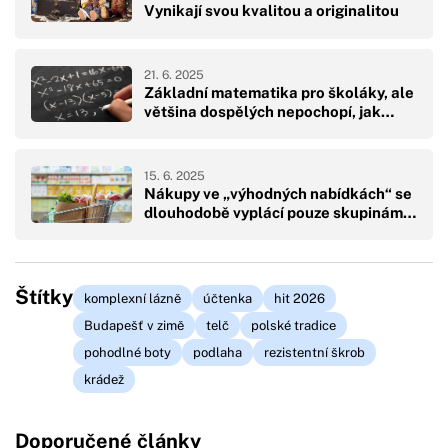
Vynikají svou kvalitou a originalitou
21. 6. 2025
Základní matematika pro školáky, ale
většina dospělých nepochopí, jak…
15. 6. 2025
Nákupy ve „výhodných nabídkách“ se
dlouhodobě vyplácí pouze skupinám…
Štítky
komplexní lázně
účtenka
hit 2026
Budapešť v zimě
telč
polské tradice
pohodlné boty
podlaha
rezistentní škrob
krádež
Doporučené články