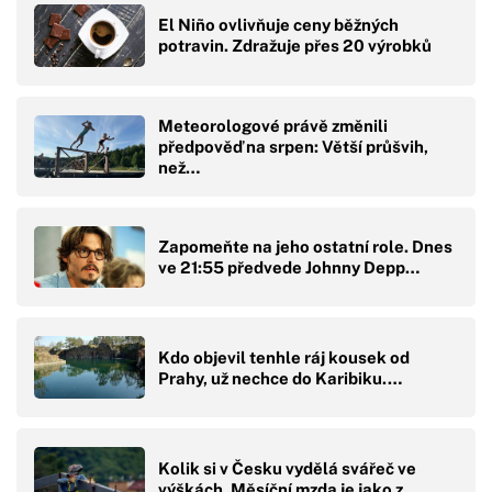
El Niño ovlivňuje ceny běžných
potravin. Zdražuje přes 20 výrobků
Meteorologové právě změnili
předpověď na srpen: Větší průšvih,
než…
Zapomeňte na jeho ostatní role. Dnes
ve 21:55 předvede Johnny Depp…
Kdo objevil tenhle ráj kousek od
Prahy, už nechce do Karibiku.…
Kolik si v Česku vydělá svářeč ve
výškách. Měsíční mzda je jako z…