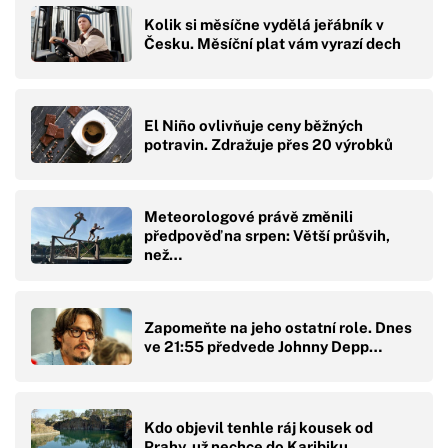
Kolik si měsíčne vydělá jeřábník v
Česku. Měsíční plat vám vyrazí dech
El Niño ovlivňuje ceny běžných
potravin. Zdražuje přes 20 výrobků
Meteorologové právě změnili
předpověď na srpen: Větší průšvih,
než…
Zapomeňte na jeho ostatní role. Dnes
ve 21:55 předvede Johnny Depp…
Kdo objevil tenhle ráj kousek od
Prahy, už nechce do Karibiku.…