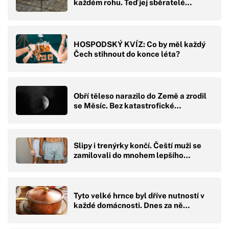
každém rohu. Teď jej sběratelé…
HOSPODSKÝ KVÍZ: Co by měl každý
Čech stihnout do konce léta?
Obří těleso narazilo do Země a zrodil
se Měsíc. Bez katastrofické…
Slipy i trenýrky končí. Čeští muži se
zamilovali do mnohem lepšího…
Tyto velké hrnce byl dříve nutností v
každé domácnosti. Dnes za ně…