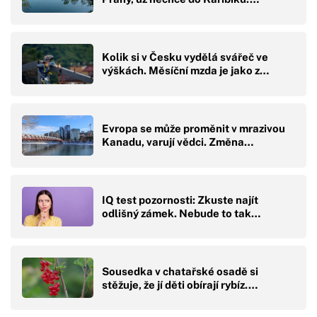
Kolik si v Česku vydělá svářeč ve
výškách. Měsíční mzda je jako z…
Evropa se může proměnit v mrazivou
Kanadu, varují vědci. Změna…
IQ test pozornosti: Zkuste najít
odlišný zámek. Nebude to tak…
Sousedka v chatařské osadě si
stěžuje, že jí děti obírají rybíz.…