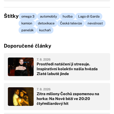
Štítky
omega 3
automobily
hudba
Lago di Garda
kamion
detoxikace
Česká televize
nevolnost
panelák
kuchaři
Doporučené články
7. 8. 2026
Prostředí natáčení ji stresuje.
Inspirativní kolektiv našla hvězda
Zlaté labutě jinde
7. 8. 2026
Zítra miliony Čechů zapomenou na
horka: Na Nově běží ve 20:20
čtyřmiliardový hit