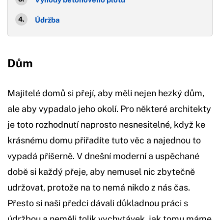
Údržba
Dům
Majitelé domů si přejí, aby měli nejen hezký dům,
ale aby vypadalo jeho okolí. Pro některé architekty
je toto rozhodnutí naprosto nesnesitelné, když ke
krásnému domu přiřadíte tuto věc a najednou to
vypadá příšerně. V dnešní moderní a uspěchané
době si každý přeje, aby nemusel nic zbytečně
udržovat, protože na to nemá nikdo z nás čas.
Přesto si naši předci dávali důkladnou práci s
údržbou a neměli tolik vychytávek, jak tomu máme