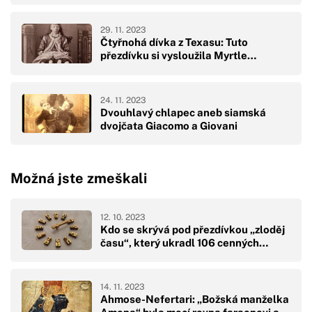
29. 11. 2023
Čtyřnohá dívka z Texasu: Tuto
přezdívku si vysloužila Myrtle…
24. 11. 2023
Dvouhlavý chlapec aneb siamská
dvojčata Giacomo a Giovani
Možná jste zmeškali
12. 10. 2023
Kdo se skrývá pod přezdívkou „zloděj
času“, který ukradl 106 cenných…
14. 11. 2023
Ahmose-Nefertari: „Božská manželka