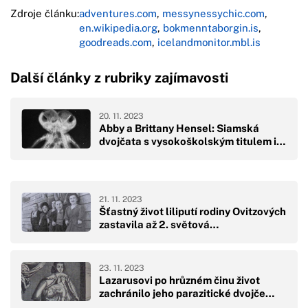
Zdroje článku:
adventures.com
,
messynessychic.com
,
en.wikipedia.org
,
bokmenntaborgin.is
,
goodreads.com
,
icelandmonitor.mbl.is
Další články z rubriky zajímavosti
20. 11. 2023
Abby a Brittany Hensel: Siamská
dvojčata s vysokoškolským titulem i…
21. 11. 2023
Šťastný život liliputí rodiny Ovitzových
zastavila až 2. světová…
23. 11. 2023
Lazarusovi po hrůzném činu život
zachránilo jeho parazitické dvojče…