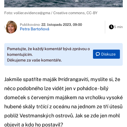
Foto: voilier.evidence@gma / Creative commons, CC-BY
Publikováno:
22. listopadu 2023, 09:00
5 min
Petra Bartoňová
Pamatujte, že každý komentář bývá zprávou o
Diskuze
komentujícím.
Děkujeme za vaše komentáře.
Jakmile spatříte maják Þrídrangaviti, myslíte si, že
něco podobného lze vidět jen v pohádce - bílý
domeček s červeným majákem na vrcholku vysoké
hubené skály trčící z oceánu na jednom ze tří útesů
poblíž Vestmanských ostrovů. Jak se zde jen mohl
objevit a kdo ho postavil?