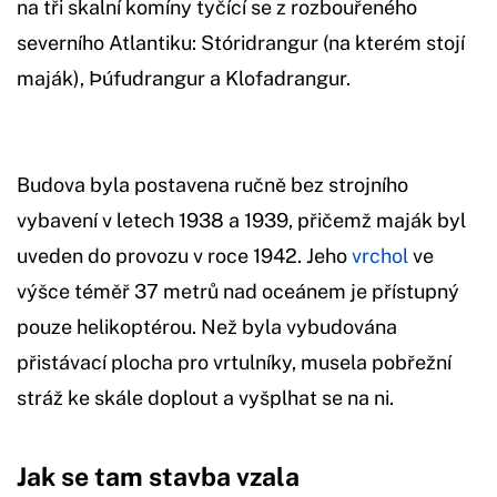
na tři skalní komíny tyčící se z rozbouřeného
severního Atlantiku: Stóridrangur (na kterém stojí
maják), Þúfudrangur a Klofadrangur.
Budova byla postavena ručně bez strojního
vybavení v letech 1938 a 1939, přičemž maják byl
uveden do provozu v roce 1942. Jeho
vrchol
ve
výšce téměř 37 metrů nad oceánem je přístupný
pouze helikoptérou. Než byla vybudována
přistávací plocha pro vrtulníky, musela pobřežní
stráž ke skále doplout a vyšplhat se na ni.
Jak se tam stavba vzala