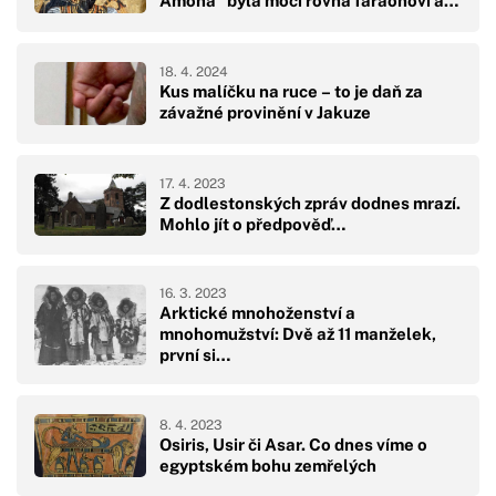
Amona“ byla mocí rovna faraonovi a…
18. 4. 2024
Kus malíčku na ruce – to je daň za
závažné provinění v Jakuze
17. 4. 2023
Z dodlestonských zpráv dodnes mrazí.
Mohlo jít o předpověď…
16. 3. 2023
Arktické mnohoženství a
mnohomužství: Dvě až 11 manželek,
první si…
8. 4. 2023
Osiris, Usir či Asar. Co dnes víme o
egyptském bohu zemřelých