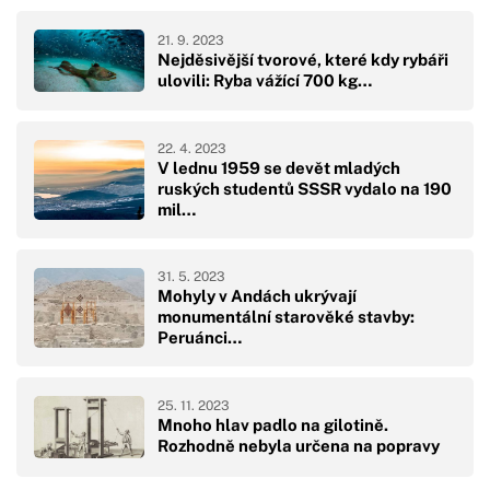
21. 9. 2023
Nejděsivější tvorové, které kdy rybáři
ulovili: Ryba vážící 700 kg…
22. 4. 2023
V lednu 1959 se devět mladých
ruských studentů SSSR vydalo na 190
mil…
31. 5. 2023
Mohyly v Andách ukrývají
monumentální starověké stavby:
Peruánci…
25. 11. 2023
Mnoho hlav padlo na gilotině.
Rozhodně nebyla určena na popravy