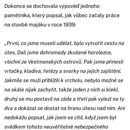
Dokonce se dochovala výpověď jednoho
pamětníka, který popsal, jak vůbec začaly práce
na stavbě majáku v roce 1939:
„První, co jsme museli udělat, bylo vytvořit cestu na
útes. Dali jsme dohromady zkušené horolezce,
všichni ze Vestmanských ostrovů. Pak jsme přinesli
vrtačky, kladiva, řetězy a svorky na jejich zajištění.
Jakmile se muži přiblížili k vrcholu, nebylo možné se
na skále nijak zachytit, takže jeden z nich si klekl,
druhý se mu postavil na záda a třetí pak vylezl na ty
dva a dokázal se dostat na hranu útesu nad ním. Ani
nedokážu popsat, jak jsem se cítil, když jsem byl
svědkem tohoto neuvěřitelně nebezpečného