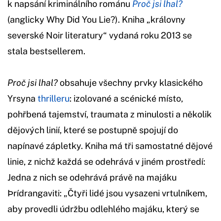
k napsání kriminálního románu
Proč jsi lhal?
(anglicky Why Did You Lie?). Kniha „královny
severské Noir literatury“ vydaná roku 2013 se
stala bestsellerem.
Proč jsi lhal?
obsahuje všechny prvky klasického
Yrsyna
thrilleru
: izolované a scénické místo,
pohřbená tajemství, traumata z minulosti a několik
dějových linií, které se postupně spojují do
napínavé zápletky. Kniha má tři samostatné dějové
linie, z nichž každá se odehrává v jiném prostředí:
Jedna z nich se odehrává právě na majáku
Þrídrangaviti: „Čtyři lidé jsou vysazeni vrtulníkem,
aby provedli údržbu odlehlého majáku, který se