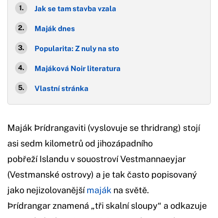
Jak se tam stavba vzala
Maják dnes
Popularita: Z nuly na sto
Majáková Noir literatura
Vlastní stránka
Maják Þrídrangaviti (vyslovuje se thridrang) stojí
asi sedm kilometrů od jihozápadního
pobřeží Islandu v souostroví Vestmannaeyjar
(Vestmanské ostrovy) a je tak často popisovaný
jako nejizolovanější
maják
na světě.
Þrídrangar znamená „tři skalní sloupy“ a odkazuje