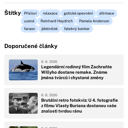
Štítky
Přísloví
relaxace
gotické opevnění
afirmace
uzené
Reinhard Heydrich
Pamela Anderson
faraon
jídelníček
falešný banker
Doporučené články
8. 8. 2026
Legendární rodinný film Zachraňte
Willyho dostane remake. Známe
jména tvůrců i chystané změny
8. 8. 2026
Brutální retro fotokvíz: U 4. fotografie
z filmu Vlasty Buriana dostanou vaše
znalosti tvrdou ránu