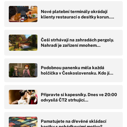
Nové platební terminály okrádají
klienty restaurací o desítky korun.…
Češi strhávají na zahradách pergoly.
Nahradí je zařízení mnohem…
Podobnou panenku měla každá
holčička v Československu. Kdo jí…
Připravte si kapesníky. Dnes ve 20:00
odvysílá ČT2 strhující…
Pamatujete na dřevěné skládací
kostky s pohádkovými motivy?…