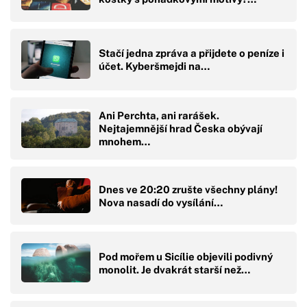
Stačí jedna zpráva a přijdete o peníze i
účet. Kyberšmejdi na…
Ani Perchta, ani rarášek.
Nejtajemnější hrad Česka obývají
mnohem…
Dnes ve 20:20 zrušte všechny plány!
Nova nasadí do vysílání…
Pod mořem u Sicílie objevili podivný
monolit. Je dvakrát starší než…