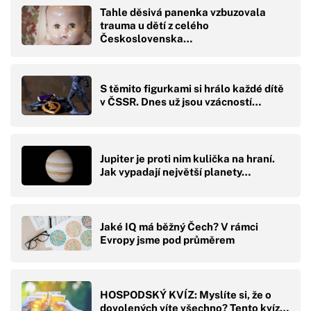
Tahle děsivá panenka vzbuzovala
trauma u dětí z celého
Československa…
S těmito figurkami si hrálo každé dítě
v ČSSR. Dnes už jsou vzácností…
Jupiter je proti nim kulička na hraní.
Jak vypadají největší planety…
Jaké IQ má běžný Čech? V rámci
Evropy jsme pod průměrem
HOSPODSKÝ KVÍZ: Myslíte si, že o
dovolených víte všechno? Tento kvíz…