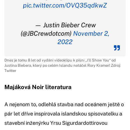
pic.twitter.com/OVQ35qdkwZ
— Justin Bieber Crew
(@JBCrewdotcom)
November 2,
2022
Dnes je tomu 8 let od vydání videoklipu k písni „I'll Show You“ od
Justina Biebera, který po celém Islandu natáčel Rory Kramer! Zdroj:
Twitter
Majáková Noir literatura
A nejenom to, odlehlá stavba nad oceánem ještě o
pár let dříve inspirovala islandskou spisovatelku a
stavební inženýrku Yrsu Sigurdardottirovou