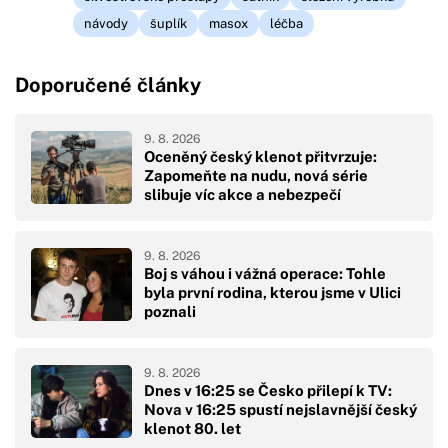
návody
šuplík
masox
léčba
Doporučené články
9. 8. 2026
Oceněný český klenot přitvrzuje:
Zapomeňte na nudu, nová série
slibuje víc akce a nebezpečí
9. 8. 2026
Boj s váhou i vážná operace: Tohle
byla první rodina, kterou jsme v Ulici
poznali
9. 8. 2026
Dnes v 16:25 se Česko přilepí k TV:
Nova v 16:25 spustí nejslavnější český
klenot 80. let