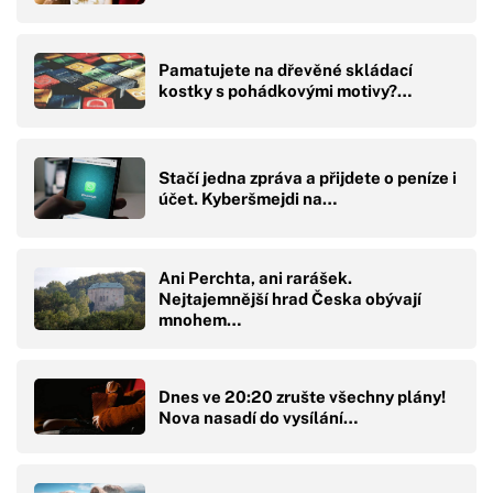
Pamatujete na dřevěné skládací
kostky s pohádkovými motivy?…
Stačí jedna zpráva a přijdete o peníze i
účet. Kyberšmejdi na…
Ani Perchta, ani rarášek.
Nejtajemnější hrad Česka obývají
mnohem…
Dnes ve 20:20 zrušte všechny plány!
Nova nasadí do vysílání…