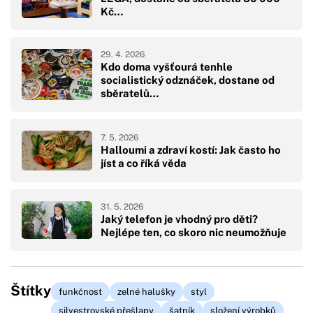
Kč…
29. 4. 2026
Kdo doma vyšťourá tenhle
socialistický odznáček, dostane od
sběratelů…
7. 5. 2026
Halloumi a zdraví kostí: Jak často ho
jíst a co říká věda
31. 5. 2026
Jaký telefon je vhodný pro děti?
Nejlépe ten, co skoro nic neumožňuje
Štítky
funkčnost
zelné halušky
styl
silvestrovské přešlapy
šatník
složení výrobků