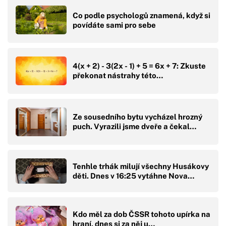
Co podle psychologů znamená, když si
povídáte sami pro sebe
4(x + 2) - 3(2x - 1) + 5 = 6x + 7: Zkuste
překonat nástrahy této…
Ze sousedního bytu vycházel hrozný
puch. Vyrazili jsme dveře a čekal…
Tenhle trhák milují všechny Husákovy
děti. Dnes v 16:25 vytáhne Nova…
Kdo měl za dob ČSSR tohoto upírka na
hraní, dnes si za něj u…