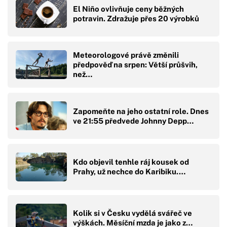
El Niño ovlivňuje ceny běžných
potravin. Zdražuje přes 20 výrobků
Meteorologové právě změnili
předpověď na srpen: Větší průšvih,
než…
Zapomeňte na jeho ostatní role. Dnes
ve 21:55 předvede Johnny Depp…
Kdo objevil tenhle ráj kousek od
Prahy, už nechce do Karibiku.…
Kolik si v Česku vydělá svářeč ve
výškách. Měsíční mzda je jako z…