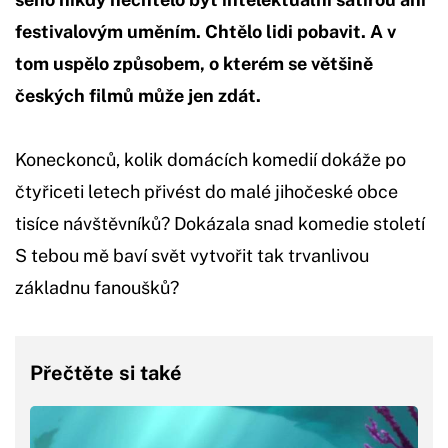
festivalovým uměním. Chtělo lidi pobavit. A v
tom uspělo způsobem, o kterém se většině
českých filmů může jen zdát.
Koneckonců, kolik domácích komedií dokáže po
čtyřiceti letech přivést do malé jihočeské obce
tisíce návštěvníků? Dokázala snad komedie století
S tebou mě baví svět vytvořit tak trvanlivou
základnu fanoušků?
Přečtěte si také