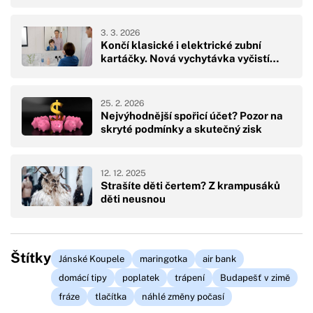
3. 3. 2026
Končí klasické i elektrické zubní
kartáčky. Nová vychytávka vyčistí…
25. 2. 2026
Nejvýhodnější spořicí účet? Pozor na
skryté podmínky a skutečný zisk
12. 12. 2025
Strašíte děti čertem? Z krampusáků
děti neusnou
Štítky
Jánské Koupele
maringotka
air bank
domácí tipy
poplatek
trápení
Budapešť v zimě
fráze
tlačítka
náhlé změny počasí