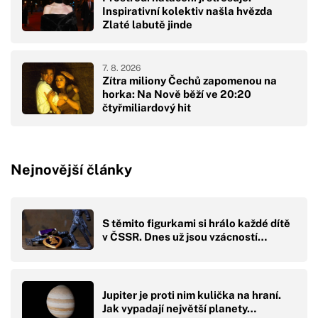
Inspirativní kolektiv našla hvězda
Zlaté labutě jinde
7. 8. 2026
Zítra miliony Čechů zapomenou na
horka: Na Nově běží ve 20:20
čtyřmiliardový hit
Nejnovější články
S těmito figurkami si hrálo každé dítě
v ČSSR. Dnes už jsou vzácností…
Jupiter je proti nim kulička na hraní.
Jak vypadají největší planety…