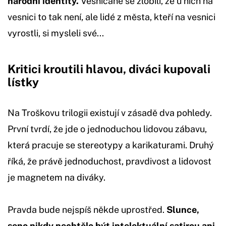
národní identity.
Vesničané se zlobili, že u nich na
vesnici to tak není, ale lidé z města, kteří na vesnici
vyrostli, si mysleli své...
Kritici kroutili hlavou, diváci kupovali
lístky
Na Troškovu trilogii existují v zásadě dva pohledy.
První tvrdí, že jde o jednoduchou lidovou zábavu,
která pracuje se stereotypy a karikaturami. Druhý
říká, že právě jednoduchost, pravdivost a lidovost
je magnetem na diváky.
Pravda bude nejspíš někde uprostřed.
Slunce,
seno nikdy nechtělo být intelektuální satirou ani