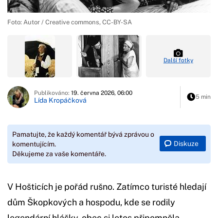
Foto: Autor / Creative commons, CC-BY-SA
Další fotky
Publikováno:
19. června 2026, 06:00
5 min
Lída Kropáčková
Pamatujte, že každý komentář bývá zprávou o
Diskuze
komentujícím.
Děkujeme za vaše komentáře.
V Hošticích je pořád rušno. Zatímco turisté hledají
dům Škopkových a hospodu, kde se rodily
legendární hlášky, obec si letos připomněla