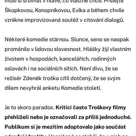
musí si srovnat v hlavě, co vlastně chce. Přidejte
Škopkovou, Konopníkovou, Evíka a během chvíle
vznikne improvizovaná soutěž v citování dialogů.
Některé komedie stárnou. Slunce, seno se naopak
proměnilo v lidovou slovesnost. Hlášky žijí vlastním
životem v hospodách, kancelářích, rodinných
oslavách i na sociálních sítích. Není divu, že se
režisér Zdeněk troška cítil dotčený, že se svým
dílem nevyhrál anketu Komedie století.
Je to skoro paradox.
Kritici často Troškovy filmy
přehlíželi nebo je označovali za příliš jednoduché.
Publikum si je mezitím adoptovalo jako součást