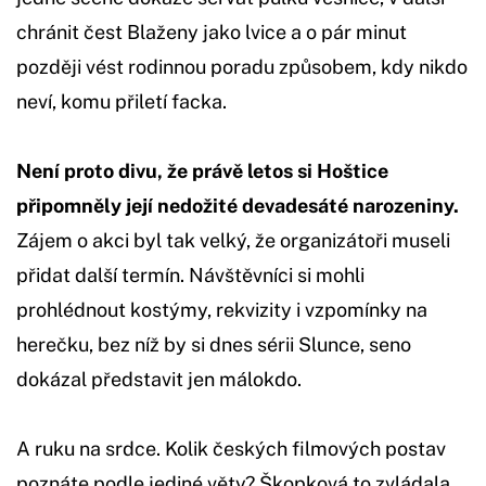
chránit čest Blaženy jako lvice a o pár minut
později vést rodinnou poradu způsobem, kdy nikdo
neví, komu přiletí facka.
Není proto divu, že právě letos si Hoštice
připomněly její nedožité devadesáté narozeniny.
Zájem o akci byl tak velký, že organizátoři museli
přidat další termín. Návštěvníci si mohli
prohlédnout kostýmy, rekvizity i vzpomínky na
herečku, bez níž by si dnes sérii Slunce, seno
dokázal představit jen málokdo.
A ruku na srdce. Kolik českých filmových postav
poznáte podle jediné věty? Škopková to zvládala