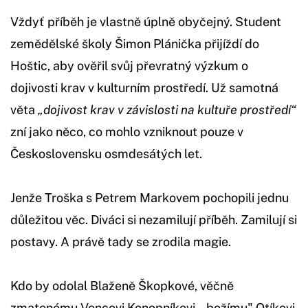
Vždyť příběh je vlastně úplně obyčejný. Student
zemědělské školy Šimon Plánička přijíždí do
Hoštic, aby ověřil svůj převratný výzkum o
dojivosti krav v kulturním prostředí. Už samotná
věta
„dojivost krav v závislosti na kultuře prostředí“
zní jako něco, co mohlo vzniknout pouze v
Československu osmdesátých let.
Jenže Troška s Petrem Markovem pochopili jednu
důležitou věc. Diváci si nezamilují příběh. Zamilují si
postavy. A právě tady se zrodila magie.
Kdo by odolal Blaženě Škopkové, věčně
zmatenému Vencovi Konopníkovi, „božímu" Otíkovi,