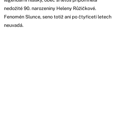
nedožité 90. narozeniny Heleny Růžičkové.
Fenomén Slunce, seno totiž ani po čtyřiceti letech
neuvadá.
Začátek reklamy
Konec reklamy