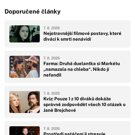
Doporučené články
7. 8. 2026
Nejotravnější filmové postavy, které
diváci k smrti nenávidí
7. 8. 2026
Farma: Druhá duelantka si Markétu
„namazala na chleba“. Nikdo jí
nefandil
7. 8. 2026
Kvíz: Pouze 1 z 10 diváků dokáže
správně zodpovědět všech 10 otázek o
Janě Brejchové
7. 8. 2026
Prostředí natáčení ji stresuje.