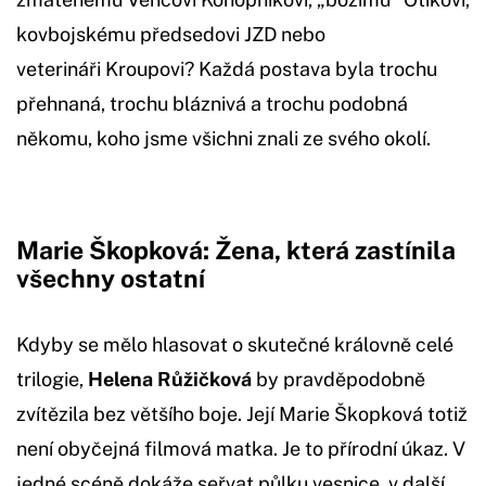
kovbojskému předsedovi JZD nebo
veterináři Kroupovi? Každá postava byla trochu
přehnaná, trochu bláznivá a trochu podobná
někomu, koho jsme všichni znali ze svého okolí.
Marie Škopková: Žena, která zastínila
všechny ostatní
Kdyby se mělo hlasovat o skutečné královně celé
trilogie,
Helena Růžičková
by pravděpodobně
zvítězila bez většího boje. Její Marie Škopková totiž
není obyčejná filmová matka. Je to přírodní úkaz. V
jedné scéně dokáže seřvat půlku vesnice, v další