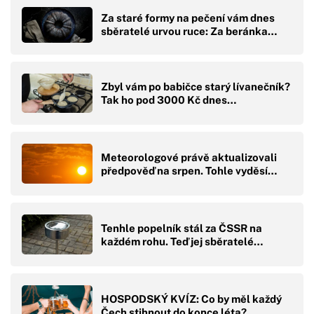
Za staré formy na pečení vám dnes
sběratelé urvou ruce: Za beránka…
Zbyl vám po babičce starý lívanečník?
Tak ho pod 3000 Kč dnes…
Meteorologové právě aktualizovali
předpověď na srpen. Tohle vyděsí…
Tenhle popelník stál za ČSSR na
každém rohu. Teď jej sběratelé…
HOSPODSKÝ KVÍZ: Co by měl každý
Čech stihnout do konce léta?