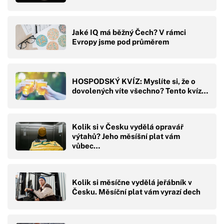
Jaké IQ má běžný Čech? V rámci
Evropy jsme pod průměrem
HOSPODSKÝ KVÍZ: Myslíte si, že o
dovolených víte všechno? Tento kvíz…
Kolik si v Česku vydělá opravář
výtahů? Jeho měsíšní plat vám
vůbec…
Kolik si měsíčne vydělá jeřábník v
Česku. Měsíční plat vám vyrazí dech