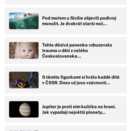
Pod mořem u Sicílie objevili podivný
monolit. Je dvakrát starší než…
Tahle děsivá panenka vzbuzovala
trauma u dětí z celého
Československa…
S těmito figurkami si hrálo každé dítě
v ČSSR. Dnes už jsou vzácností…
Jupiter je proti nim kulička na hraní.
Jak vypadají největší planety…