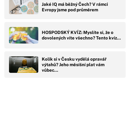
Jaké IQ má běžný Čech? V rámci
Evropy jsme pod průměrem
HOSPODSKÝ KVÍZ: Myslíte si, že o
dovolených víte všechno? Tento kvíz…
Kolik si v Česku vydělá opravář
výtahů? Jeho měsíšní plat vám
vůbec…