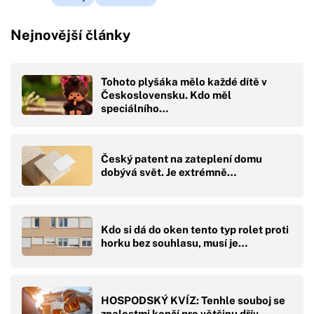
Nejnovější články
Tohoto plyšáka mělo každé dítě v
Československu. Kdo měl
speciálního…
Český patent na zateplení domu
dobývá svět. Je extrémně…
Kdo si dá do oken tento typ rolet proti
horku bez souhlasu, musí je…
HOSPODSKÝ KVÍZ: Tenhle souboj se
znalostmi končí pro většinu dřív,…