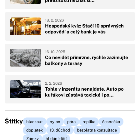
příležitostí nechat si…
18. 2. 2026
Hospodský kvíz: Stačí 10 správných
odpovědí a celý bank je vás
16. 10. 2025
Co nevidět přimrzne, rychle zazimujte
balkony a terasy
2. 2. 2026
Tohle v inzerátu nenajdete. Auto po
kuřákovi zůstává toxické i po…
Štítky
blackout
nylon
pára
replika
česnečka
doplatek
13. důchod
bezplatná konzultace
Zámky
hlídání dětí