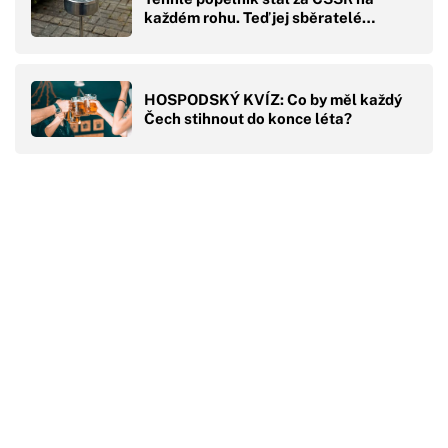
každém rohu. Teď jej sběratelé…
HOSPODSKÝ KVÍZ: Co by měl každý
Čech stihnout do konce léta?