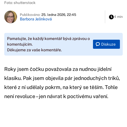
Foto: shutterstock
Publikováno:
25. ledna 2026, 22:45
4 min
Barbora Jelínková
Pamatujte, že každý komentář bývá zprávou o
Diskuze
komentujícím.
Děkujeme za vaše komentáře.
Roky jsem čočku považovala za nudnou jídelní
klasiku. Pak jsem objevila pár jednoduchých triků,
které z ní udělaly pokrm, na který se těším. Tohle
není revoluce – jen návrat k poctivému vaření.
Začátek reklamy
Konec reklamy