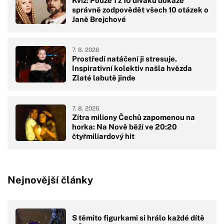
Kvíz: Pouze 1 z 10 diváků dokáže
správně zodpovědět všech 10 otázek o
Janě Brejchové
7. 8. 2026
Prostředí natáčení ji stresuje.
Inspirativní kolektiv našla hvězda
Zlaté labutě jinde
7. 8. 2026
Zítra miliony Čechů zapomenou na
horka: Na Nově běží ve 20:20
čtyřmiliardový hit
Nejnovější články
S těmito figurkami si hrálo každé dítě