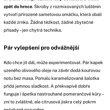
zpět do hrnce
. Škroby z rozmixovaných luštěnin
vytvoří přirozeně sametovou omáčku, která obalí
každé zrnko. Žádná těžkost, žádné zbytečné
přísady – jen chytrá technika.
Pár vylepšení pro odvážnější
Kdo chce jít dál, může experimentovat. Pár kapek
uzeného olivového oleje na závěr dodá kouřovou
notu bez masa. Pomalu karamelizovaná šalotka
přidá jemnou sladkost. A překvapivě dobře
funguje i špetka nastrouhané pomerančové kůry –
zní to zvláštně, ale citrusová jiskra celý pokrm
nečekaně pozvedne.