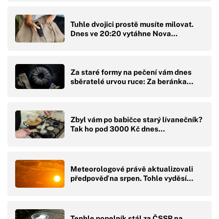
Tuhle dvojici prostě musíte milovat.
Dnes ve 20:20 vytáhne Nova…
Za staré formy na pečení vám dnes
sběratelé urvou ruce: Za beránka…
Zbyl vám po babičce starý lívanečník?
Tak ho pod 3000 Kč dnes…
Meteorologové právě aktualizovali
předpověď na srpen. Tohle vyděsí…
Tenhle popelník stál za ČSSR na