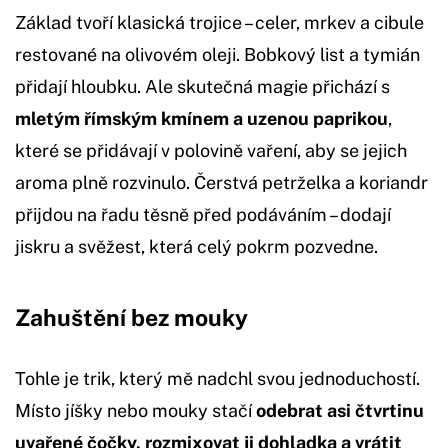
Základ tvoří klasická trojice – celer, mrkev a cibule
restované na olivovém oleji. Bobkový list a tymián
přidají hloubku. Ale skutečná magie přichází s
mletým římským kmínem a uzenou paprikou
,
které se přidávají v polovině vaření, aby se jejich
aroma plně rozvinulo. Čerstvá petrželka a koriandr
přijdou na řadu těsně před podáváním – dodají
jiskru a svěžest, která celý pokrm pozvedne.
Zahuštění bez mouky
Tohle je trik, který mě nadchl svou jednoduchostí.
Místo jíšky nebo mouky stačí
odebrat asi čtvrtinu
uvařené čočky, rozmixovat ji dohladka a vrátit