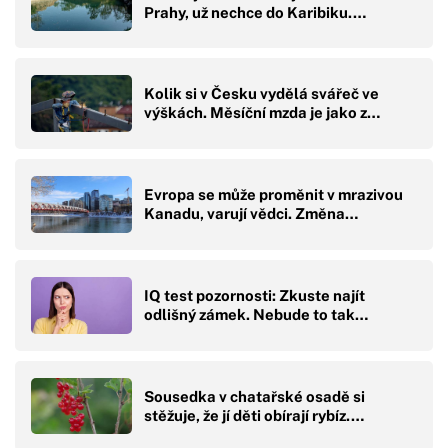
Prahy, už nechce do Karibiku.…
Kolik si v Česku vydělá svářeč ve
výškách. Měsíční mzda je jako z…
Evropa se může proměnit v mrazivou
Kanadu, varují vědci. Změna…
IQ test pozornosti: Zkuste najít
odlišný zámek. Nebude to tak…
Sousedka v chatařské osadě si
stěžuje, že jí děti obírají rybíz.…