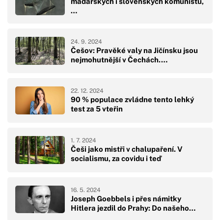
maďarských i slovenských komunistů,
…
24. 9. 2024
Češov: Pravěké valy na Jičínsku jsou
nejmohutnější v Čechách.…
22. 12. 2024
90 % populace zvládne tento lehký
test za 5 vteřin
1. 7. 2024
Češi jako mistři v chalupaření. V
socialismu, za covidu i teď
16. 5. 2024
Joseph Goebbels i přes námitky
Hitlera jezdil do Prahy: Do našeho…