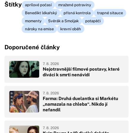
Štítky
aprílové počasí
mražené potraviny
Benedikt lékařský
přísná kontrola
trapné sitauce
momenty
Svěrák a Smoljak
potapěči
nároky na emise
krevní oběh
Doporučené články
7. 8. 2026
Nejotravnější filmové postavy, které
diváci k smrti nenávidí
7. 8. 2026
Farma: Druhá duelantka si Markétu
„namazala na chleba“. Nikdo jí
nefandil
7. 8. 2026