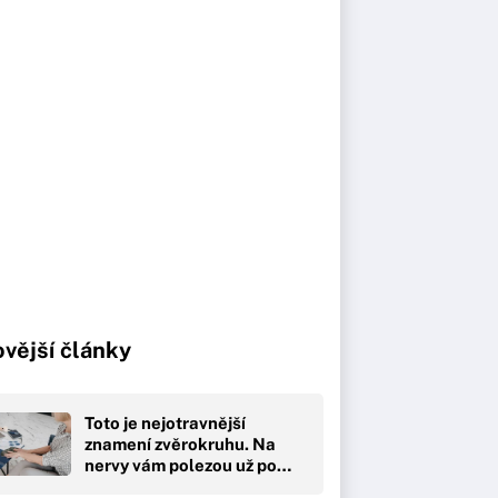
vější články
Toto je nejotravnější
znamení zvěrokruhu. Na
nervy vám polezou už po…