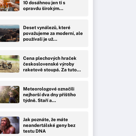
10 dosáhnou jen ti s
opravdu širokým
přehledem
Deset vynálezů, které
považujeme za moderní, ale
používali je už…
Cena plechových hraček
československé výroby
raketově stoupá. Za tuto…
Meteorologové označili
nejhorší dva dny příštího
týdně. Staří a…
Jak poznáte, že máte
neandertálské geny bez
testu DNA