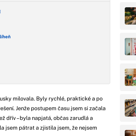
í
líheň
usky milovala. Byly rychlé, praktické a po
řešení. Jenže postupem času jsem si začala
ež dřív – byla napjatá, občas zarudlá a
a jsem pátrat a zjistila jsem, že nejsem