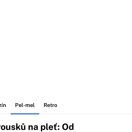
zín
Pel-mel
Retro
rousků na pleť: Od