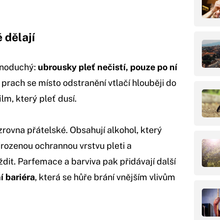
 dělají
dnoduchý:
ubrousky pleť nečistí, pouze po ní
prach se místo odstranění vtlačí hlouběji do
lm, který pleť dusí.
zrovna přátelské. Obsahují alkohol, který
řirozenou ochrannou vrstvu pleti a
dit. Parfemace a barviva pak přidávají další
í bariéra
, která se hůře brání vnějším vlivům