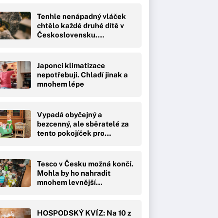
Tenhle nenápadný vláček
chtělo každé druhé dítě v
Československu.…
Japonci klimatizace
nepotřebuji. Chladí jinak a
mnohem lépe
Vypadá obyčejný a
bezcenný, ale sběratelé za
tento pokojíček pro…
Tesco v Česku možná končí.
Mohla by ho nahradit
mnohem levnější…
HOSPODSKÝ KVÍZ: Na 10 z