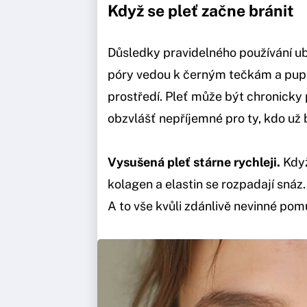
Když se pleť začne bránit
Důsledky pravidelného používání u
póry vedou k černým tečkám a pupín
prostředí. Pleť může být chronicky 
obzvlášť nepříjemné pro ty, kdo už
Vysušená pleť stárne rychleji.
Když
kolagen a elastin se rozpadají snáz.
A to vše kvůli zdánlivě nevinné po