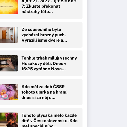
4(x + 2) - 3(2x - 1) + 5 = 6x +
7: Zkuste překonat
nástrahy této…
Ze sousedního bytu
vycházel hrozný puch.
Vyrazili jsme dveře a
čekal…
Tenhle trhák milují všechny
Husákovy děti. Dnes v
16:25 vytáhne Nova…
Kdo měl za dob ČSSR
tohoto upírka na hraní,
dnes si za něj u…
Tohoto plyšáka mělo každé
dítě v Československu. Kdo
měl speciálního…