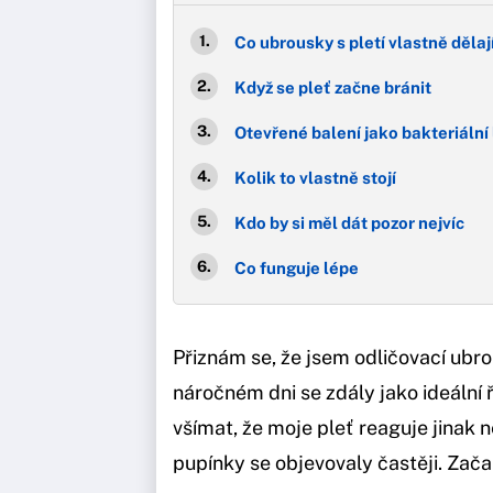
Co ubrousky s pletí vlastně dělaj
Když se pleť začne bránit
Otevřené balení jako bakteriální 
Kolik to vlastně stojí
Kdo by si měl dát pozor nejvíc
Co funguje lépe
Přiznám se, že jsem odličovací ubro
náročném dni se zdály jako ideální 
všímat, že moje pleť reaguje jinak n
pupínky se objevovaly častěji. Začal