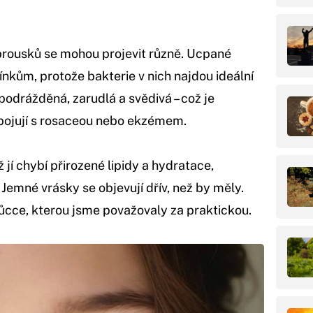
brousků se mohou projevit různě. Ucpané
kům, protože bakterie v nich najdou ideální
podrážděná, zarudlá a svědivá – což je
 bojují s rosaceou nebo ekzémem.
 jí chybí přirozené lipidy a hydratace,
 Jemné vrásky se objevují dřív, než by měly.
můcce, kterou jsme považovaly za praktickou.