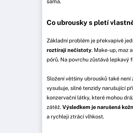
sama.
Co ubrousky s pletí vlastně
Základní problém je překvapivě je
roztírají nečistoty
. Make-up, maz a 
pórů. Na povrchu zůstává lepkavý fi
Složení většiny ubrousků také není 
vysušuje, silné tenzidy narušující p
konzervační látky, které mohou dráž
zátěž.
Výsledkem je narušená kožn
a rychleji ztrácí vlhkost.