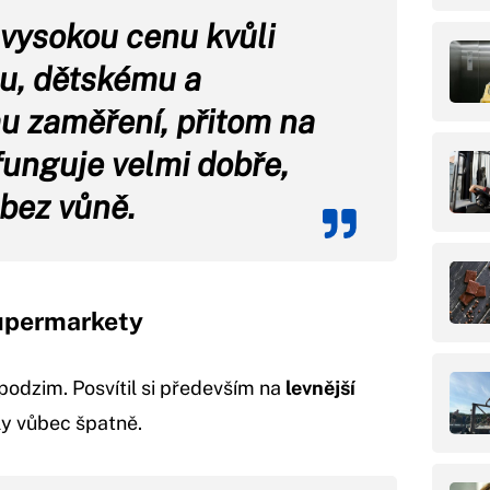
í vysokou cenu kvůli
u, dětskému a
u zaměření, přitom na
funguje velmi dobře,
 bez vůně.
upermarkety
podzim. Posvítil si především na
levnější
y vůbec špatně.