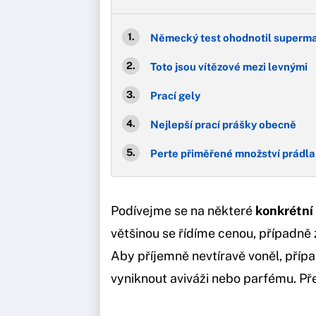
Německý test ohodnotil superm
Toto jsou vítězové mezi levnými
Prací gely
Nejlepší prací prášky obecně
Perte přiměřené množství prádla
Podívejme se na některé
konkrétní
většinou se řídíme cenou, případně
Aby příjemně nevtíravě voněl, příp
vyniknout aviváži nebo parfému. Př