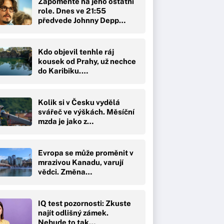
Zapomeňte na jeho ostatní
role. Dnes ve 21:55
předvede Johnny Depp…
Kdo objevil tenhle ráj
kousek od Prahy, už nechce
do Karibiku.…
Kolik si v Česku vydělá
svářeč ve výškách. Měsíční
mzda je jako z…
Evropa se může proměnit v
mrazivou Kanadu, varují
vědci. Změna…
IQ test pozornosti: Zkuste
najít odlišný zámek.
Nebude to tak…