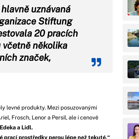
a hlavně uznávaná
anizace Stiftung
estovala 20 pracích
 včetně několika
žních značek,
ly levné produkty. Mezi posuzovanými
el, Frosch, Lenor a Persil, ale i cenově
Edeka a Lidl.
é prací prostředky perou lépe než tekuté,“