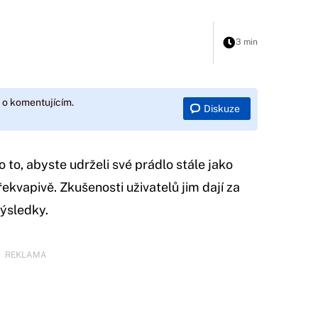
3 min
 o komentujícím.
Diskuze
 to, abyste udrželi své prádlo stále jako
ekvapivě. Zkušenosti uživatelů jim dají za
výsledky.
REKLAMA