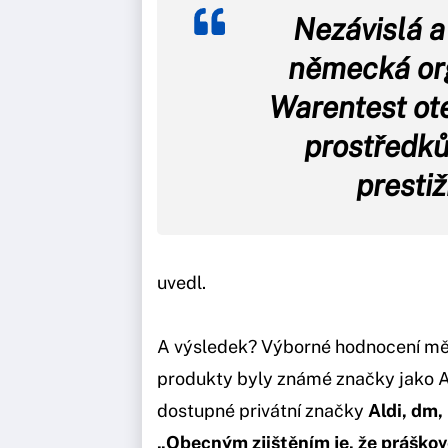
Nezávislá 
německá org
Warentest ot
prostředků
presti
uvedl.
A výsledek? Výborné hodnocení mě
produkty byly známé značky jako Ari
dostupné privátní značky
Aldi, dm, 
„Obecným zjištěním je, že práškov