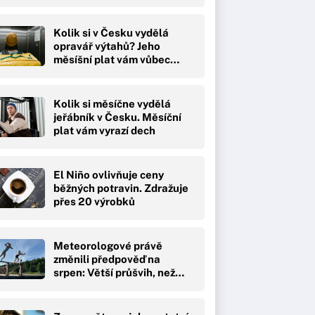
Kolik si v Česku vydělá
opravář výtahů? Jeho
měsíšní plat vám vůbec…
Kolik si měsíčne vydělá
jeřábník v Česku. Měsíční
plat vám vyrazí dech
El Niño ovlivňuje ceny
běžných potravin. Zdražuje
přes 20 výrobků
Meteorologové právě
změnili předpověď na
srpen: Větší průšvih, než…