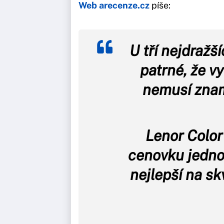
Web arecenze.cz
píše:
U tří nejdražš
patrné, že v
nemusí znam
Lenor Color
cenovku jedno
nejlepší na sk