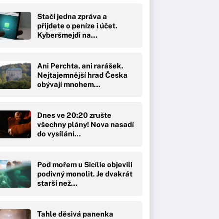
Stačí jedna zpráva a
přijdete o peníze i účet.
Kyberšmejdi na…
Ani Perchta, ani rarášek.
Nejtajemnější hrad Česka
obývají mnohem…
Dnes ve 20:20 zrušte
všechny plány! Nova nasadí
do vysílání…
Pod mořem u Sicílie objevili
podivný monolit. Je dvakrát
starší než…
Tahle děsivá panenka