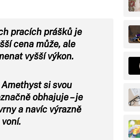
ích pracích prášků je
yšší cena může, ale
enat vyšší výkon.
 Amethyst si svou
značně obhajuje – je
vrny a navíc výrazně
voní.