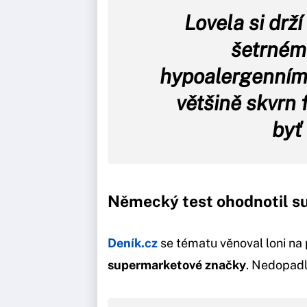
Lovela si drž
šetrném
hypoalergenním
většině skvrn 
byť
Německý test ohodnotil s
Deník.cz
se tématu věnoval loni na 
supermarketové značky
. Nedopadl