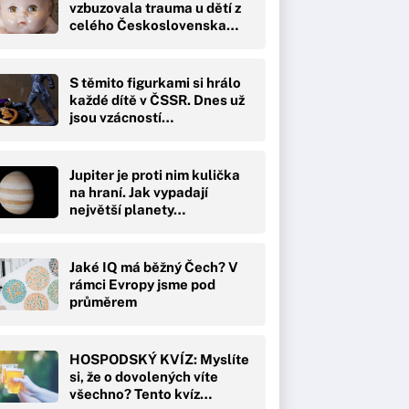
vzbuzovala trauma u dětí z
celého Československa…
S těmito figurkami si hrálo
každé dítě v ČSSR. Dnes už
jsou vzácností…
Jupiter je proti nim kulička
na hraní. Jak vypadají
největší planety…
Jaké IQ má běžný Čech? V
rámci Evropy jsme pod
průměrem
HOSPODSKÝ KVÍZ: Myslíte
si, že o dovolených víte
všechno? Tento kvíz…