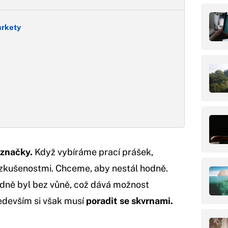
arkety
 značky.
Když vybíráme prací prášek,
 zkušenostmi. Chceme, aby nestál hodně.
adně byl bez vůně, což dává možnost
edevším si však musí
poradit se skvrnami.