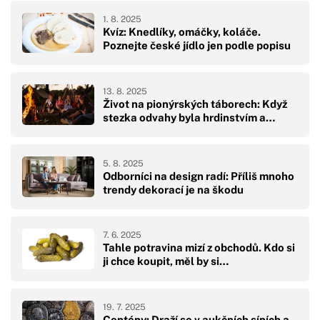
1. 8. 2025
Kvíz: Knedlíky, omáčky, koláče.
Poznejte české jídlo jen podle popisu
13. 8. 2025
Život na pionýrských táborech: Když
stezka odvahy byla hrdinstvím a…
5. 8. 2025
Odborníci na design radí: Příliš mnoho
trendy dekorací je na škodu
7. 6. 2025
Tahle potravina mizí z obchodů. Kdo si
ji chce koupit, měl by si…
19. 7. 2025
Centény: Draží se v aukčních síních a