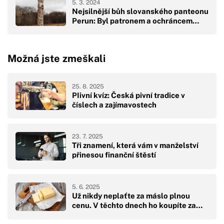
5. 3. 2024
Nejsilnější bůh slovanského panteonu
Perun: Byl patronem a ochráncem…
Možná jste zmeškali
25. 8. 2025
PIivní kvíz: Česká pivní tradice v
číslech a zajímavostech
23. 7. 2025
Tři znamení, která vám v manželství
přinesou finanční štěstí
5. 6. 2025
Už nikdy neplaťte za máslo plnou
cenu. V těchto dnech ho koupíte za…