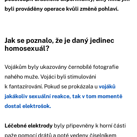
byli prováděny operace kvůli změně pohlaví.
Jak se poznalo, že je daný jedinec
homosexuál?
Vojákům byly ukazovány černobílé fotografie
nahého muže. Vojáci byli stimulováni
k fantazírování. Pokud se prokázala u
vojáků
jakákoliv sexuální reakce, tak v tom momentě
dostal elektrošok.
Léčebné elektrody
byly připevněny k horní části
paže pomocí drátů a poté vedeny číselníkem