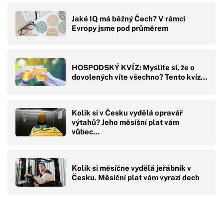
Jaké IQ má běžný Čech? V rámci
Evropy jsme pod průměrem
HOSPODSKÝ KVÍZ: Myslíte si, že o
dovolených víte všechno? Tento kvíz…
Kolik si v Česku vydělá opravář
výtahů? Jeho měsíšní plat vám
vůbec…
Kolik si měsíčne vydělá jeřábník v
Česku. Měsíční plat vám vyrazí dech