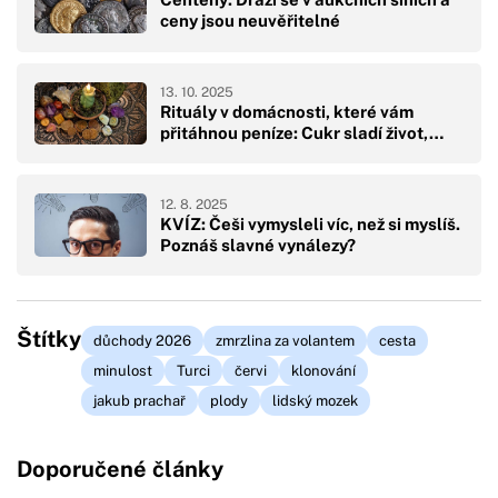
ceny jsou neuvěřitelné
13. 10. 2025
Rituály v domácnosti, které vám
přitáhnou peníze: Cukr sladí život,…
12. 8. 2025
KVÍZ: Češi vymysleli víc, než si myslíš.
Poznáš slavné vynálezy?
Štítky
důchody 2026
zmrzlina za volantem
cesta
minulost
Turci
červi
klonování
jakub prachař
plody
lidský mozek
Doporučené články