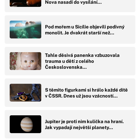
Nova nasadí do vysílání…
Pod mořem u Sicílie objevili podivný
monolit. Je dvakrát starší než…
Tahle děsivá panenka vzbuzovala
trauma u dětí z celého
Československa…
S těmito figurkami si hrálo každé dítě
v ČSSR. Dnes už jsou vzácností…
Jupiter je proti nim kulička na hraní.
Jak vypadají největší planety…