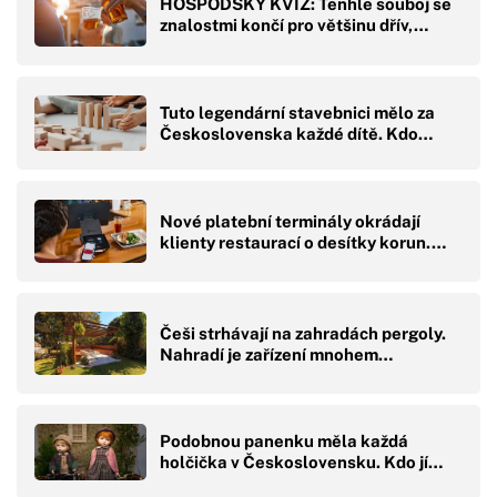
HOSPODSKÝ KVÍZ: Tenhle souboj se
znalostmi končí pro většinu dřív,…
Tuto legendární stavebnici mělo za
Československa každé dítě. Kdo…
Nové platební terminály okrádají
klienty restaurací o desítky korun.…
Češi strhávají na zahradách pergoly.
Nahradí je zařízení mnohem…
Podobnou panenku měla každá
holčička v Československu. Kdo jí…