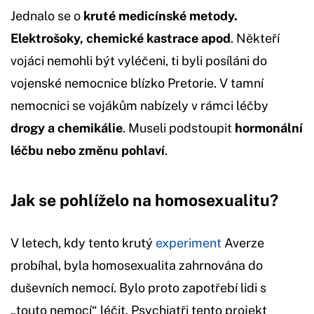
Jednalo se o
kruté medicínské metody.
Elektrošoky, chemické kastrace apod
. Někteří
vojáci nemohli být vyléčeni, ti byli posíláni do
vojenské nemocnice blízko Pretorie. V tamní
nemocnici se vojákům nabízely v rámci léčby
drogy a chemikálie
. Museli podstoupit
hormonální
léčbu nebo změnu pohlaví
.
Jak se pohlíželo na homosexualitu?
V letech, kdy tento krutý
experiment
Averze
probíhal, byla homosexualita zahrnována do
duševních nemocí. Bylo proto zapotřebí lidi s
„touto nemocí“ léčit. Psychiatři tento projekt