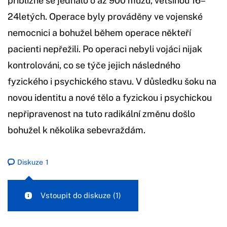
přibližně se jednalo o až 900 mužů, většinou 16–
24letých. Operace byly prováděny ve vojenské
nemocnici a bohužel během operace někteří
pacienti nepřežili. Po operaci nebyli vojáci nijak
kontrolováni, co se týče jejich následného
fyzického i psychického stavu. V důsledku šoku na
novou identitu a nové tělo a fyzickou i psychickou
nepřipravenost na tuto radikální změnu došlo
bohužel k několika sebevraždám.
Diskuze
1
Vstoupit do diskuze
(1)