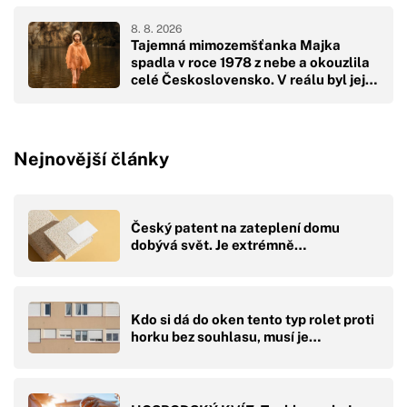
8. 8. 2026
Tajemná mimozemšťanka Majka
spadla v roce 1978 z nebe a okouzlila
celé Československo. V reálu byl její
pád hodně drsný
Nejnovější články
Český patent na zateplení domu
dobývá svět. Je extrémně…
Kdo si dá do oken tento typ rolet proti
horku bez souhlasu, musí je…