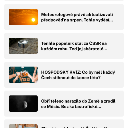
Meteorologové právě aktualizovali
předpověď na srpen. Tohle vyděsí…
Tenhle popelník stál za ČSSR na
každém rohu. Teď jej sběratelé…
HOSPODSKÝ KVÍZ: Co by měl každý
Čech stihnout do konce léta?
Obří těleso narazilo do Země a zrodil
se Měsíc. Bez katastrofické…