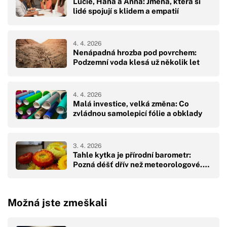
Lucie, Hana a Anna: Jména, která si
lidé spojují s klidem a empatií
4. 4. 2026
Nenápadná hrozba pod povrchem:
Podzemní voda klesá už několik let
4. 4. 2026
Malá investice, velká změna: Co
zvládnou samolepicí fólie a obklady
3. 4. 2026
Tahle kytka je přírodní barometr:
Pozná déšť dřív než meteorologové.…
Možná jste zmeškali