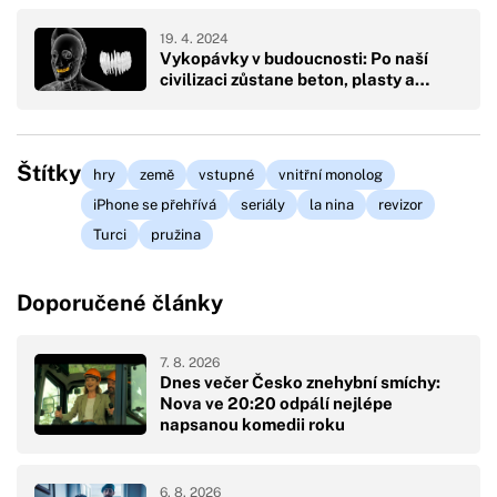
19. 4. 2024
Vykopávky v budoucnosti: Po naší
civilizaci zůstane beton, plasty a…
Štítky
hry
země
vstupné
vnitřní monolog
iPhone se přehřívá
seriály
la nina
revizor
Turci
pružina
Doporučené články
7. 8. 2026
Dnes večer Česko znehybní smíchy:
Nova ve 20:20 odpálí nejlépe
napsanou komedii roku
6. 8. 2026