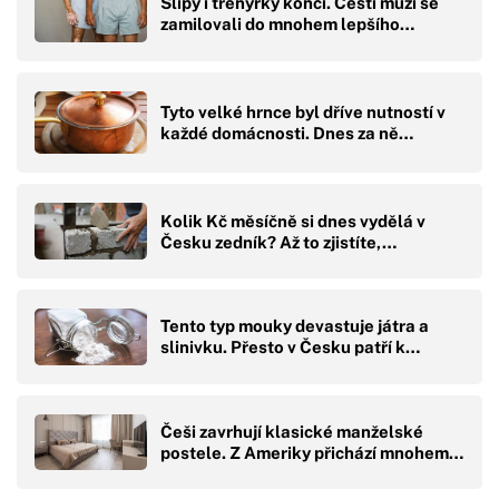
Slipy i trenýrky končí. Čeští muži se
zamilovali do mnohem lepšího…
Tyto velké hrnce byl dříve nutností v
každé domácnosti. Dnes za ně…
Kolik Kč měsíčně si dnes vydělá v
Česku zedník? Až to zjistíte,…
Tento typ mouky devastuje játra a
slinivku. Přesto v Česku patří k…
Češi zavrhují klasické manželské
postele. Z Ameriky přichází mnohem…