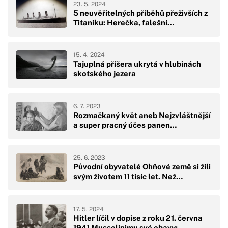
23. 5. 2024
5 neuvěřitelných příběhů přeživších z
Titaniku: Herečka, falešní…
15. 4. 2024
Tajuplná příšera ukrytá v hlubinách
skotského jezera
6. 7. 2023
Rozmačkaný květ aneb Nejzvláštnější
a super pracný účes panen…
25. 6. 2023
Původní obyvatelé Ohňové země si žili
svým životem 11 tisíc let. Než…
17. 5. 2024
Hitler líčil v dopise z roku 21. června
1941 Mussolinimu své obavy:…