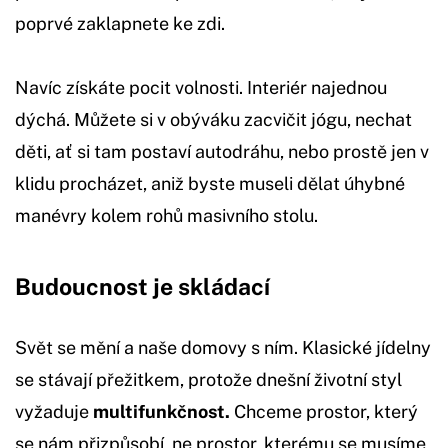
poprvé zaklapnete ke zdi.
Navíc získáte pocit volnosti. Interiér najednou
dýchá. Můžete si v obýváku zacvičit jógu, nechat
děti, ať si tam postaví autodráhu, nebo prostě jen v
klidu procházet, aniž byste museli dělat úhybné
manévry kolem rohů masivního stolu.
Budoucnost je skládací
Svět se mění a naše domovy s ním. Klasické jídelny
se stávají přežitkem, protože dnešní životní styl
vyžaduje
multifunkčnost.
Chceme prostor, který
se nám přizpůsobí, ne prostor, kterému se musíme