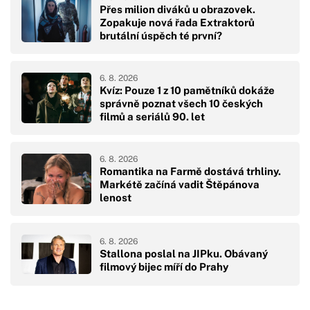
Přes milion diváků u obrazovek.
Zopakuje nová řada Extraktorů
brutální úspěch té první?
6. 8. 2026
Kvíz: Pouze 1 z 10 pamětníků dokáže
správně poznat všech 10 českých
filmů a seriálů 90. let
6. 8. 2026
Romantika na Farmě dostává trhliny.
Markétě začíná vadit Štěpánova
lenost
6. 8. 2026
Stallona poslal na JIPku. Obávaný
filmový bijec míří do Prahy