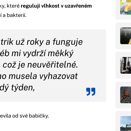
ky, které
regulují vlhkost v uzavřeném
 a bakterií.
trik už roky a funguje
léb mi vydrží měkký
, což je neuvěřitelné.
ho musela vyhazovat
dý týden,
evila od své babičky.