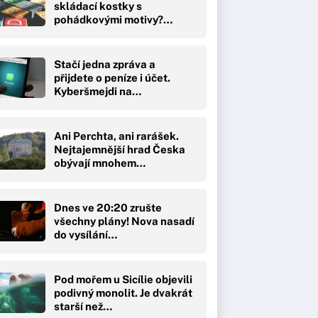
skládací kostky s
pohádkovými motivy?…
Stačí jedna zpráva a
přijdete o peníze i účet.
Kyberšmejdi na…
Ani Perchta, ani rarášek.
Nejtajemnější hrad Česka
obývají mnohem…
Dnes ve 20:20 zrušte
všechny plány! Nova nasadí
do vysílání…
Pod mořem u Sicílie objevili
podivný monolit. Je dvakrát
starší než…