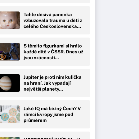
Tahle děsivá panenka
vzbuzovala trauma u dětí z
celého Československa…
S těmito figurkami si hrálo
každé dítě v ČSSR. Dnes už
jsou vzácností…
Jupiter je proti nim kulička
na hraní. Jak vypadají
největší planety…
Jaké IQ má běžný Čech? V
rámci Evropy jsme pod
průměrem