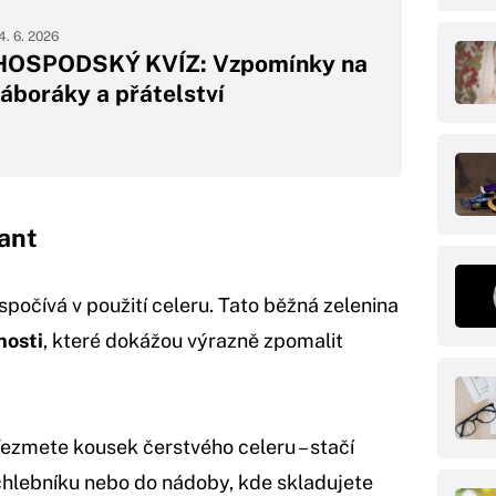
4. 6. 2026
HOSPODSKÝ KVÍZ: Vzpomínky na
táboráky a přátelství
vant
spočívá v použití celeru. Tato běžná zelenina
nosti
, které dokážou výrazně zpomalit
ezmete kousek čerstvého celeru – stačí
 chlebníku nebo do nádoby, kde skladujete