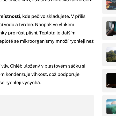
místnosti
, kde pečivo skladujete. V příliš
cí vodu a tvrdne. Naopak ve vlhkém
nky pro růst plísní. Teplota je dalším
teplotě se mikroorganismy množí rychleji než
vliv. Chléb uložený v plastovém sáčku si
něm kondenzuje vlhkost, což podporuje
se rychleji vysychá.