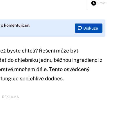
5 min
 o komentujícím.
Diskuze
než byste chtěli? Řešení může být
idat do chlebníku jednu běžnou ingredienci z
čerstvé mnohem déle. Tento osvědčený
 funguje spolehlivě dodnes.
REKLAMA