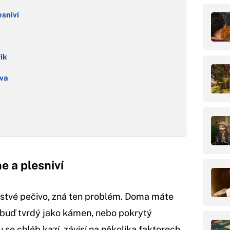
esniví
ik
iva
e a plesniví
stvé pečivo, zná ten problém. Doma máte
e buď tvrdý jako kámen, nebo pokrytý
u se chléb kazí, závisí na několika faktorech.