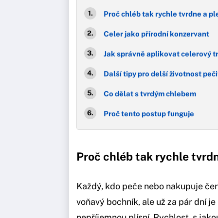
Proč chléb tak rychle tvrdne a pl
Celer jako přírodní konzervant
Jak správně aplikovat celerový tr
Další tipy pro delší životnost peč
Co dělat s tvrdým chlebem
Proč tento postup funguje
Proč chléb tak rychle tvrdn
Každý, kdo peče nebo nakupuje čer
voňavý bochník, ale už za pár dní j
nepříjemnou plísní. Rychlost, s jako