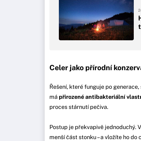
2
Celer jako přírodní konzer
Řešení, které funguje po generace, 
má
přirozené antibakteriální vlast
proces stárnutí pečiva.
Postup je překvapivě jednoduchý. V
menší část stonku – a vložíte ho do