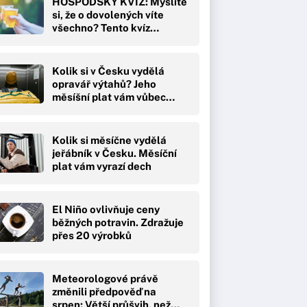
HOSPODSKÝ KVÍZ: Myslíte
si, že o dovolených víte
všechno? Tento kvíz…
Kolik si v Česku vydělá
opravář výtahů? Jeho
měsíšní plat vám vůbec…
Kolik si měsíčne vydělá
jeřábník v Česku. Měsíční
plat vám vyrazí dech
El Niño ovlivňuje ceny
běžných potravin. Zdražuje
přes 20 výrobků
Meteorologové právě
změnili předpověď na
srpen: Větší průšvih, než…