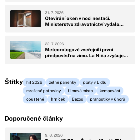
31. 7. 2026
Otevírání oken v noci nestačí.
Ministerstvo zdravotnictví vydalo…
22. 7. 2026
Meteorologové zveřejnili první
předpověď na zimu. La Niña zvyšuje…
Štítky
hit 2026
zelné panenky
platy v Lidlu
mražené potraviny
filmová místa
kempování
opuštěné
hrníček
Bazoš
pranostiky v únorů
Doporučené články
9. 8. 2026