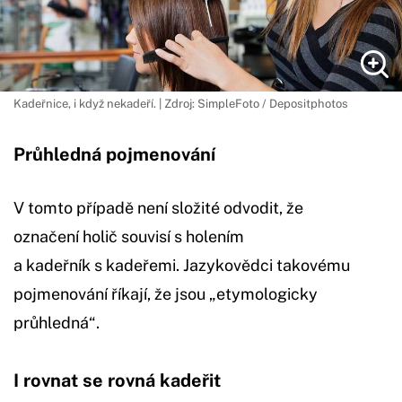
Kadeřnice, i když nekadeří. | Zdroj: SimpleFoto / Depositphotos
Průhledná pojmenování
V tomto případě není složité odvodit, že
označení holič souvisí s holením
a kadeřník s kadeřemi. Jazykovědci takovému
pojmenování říkají, že jsou „etymologicky
průhledná“.
I rovnat se rovná kadeřit