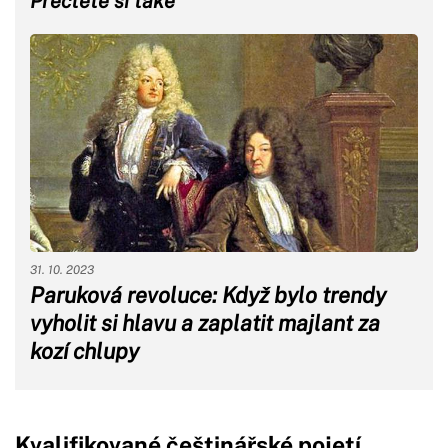
Přečtěte si také
31. 10. 2023
Paruková revoluce: Když bylo trendy
vyholit si hlavu a zaplatit majlant za
kozí chlupy
Kvalifikované češtinářské pojetí