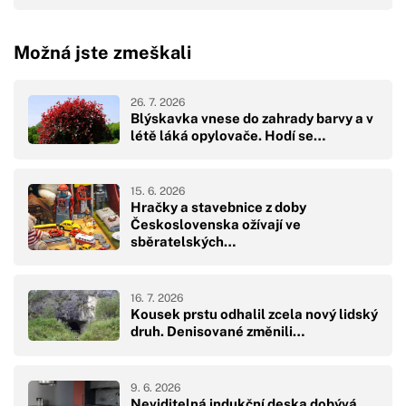
Možná jste zmeškali
26. 7. 2026
Blýskavka vnese do zahrady barvy a v
létě láká opylovače. Hodí se…
15. 6. 2026
Hračky a stavebnice z doby
Československa ožívají ve
sběratelských…
16. 7. 2026
Kousek prstu odhalil zcela nový lidský
druh. Denisované změnili…
9. 6. 2026
Neviditelná indukční deska dobývá