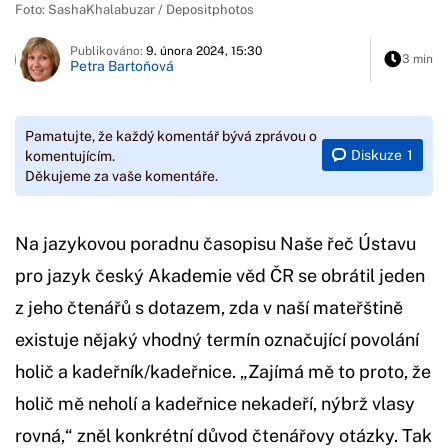
Foto: SashaKhalabuzar / Depositphotos
Publikováno:
9. února 2024, 15:30
3 min
Petra Bartoňová
Pamatujte, že každý komentář bývá zprávou o
Diskuze
1
komentujícím.
Děkujeme za vaše komentáře.
Na jazykovou poradnu časopisu Naše řeč Ústavu
pro jazyk český Akademie věd ČR se obrátil jeden
z jeho čtenářů s dotazem, zda v naší mateřštině
existuje nějaký vhodný termín označující povolání
holič a kadeřník/kadeřnice. „Zajímá mě to proto, že
holič mě neholí a kadeřnice nekadeří, nýbrž vlasy
rovná,“ zněl konkrétní důvod čtenářovy otázky. Tak