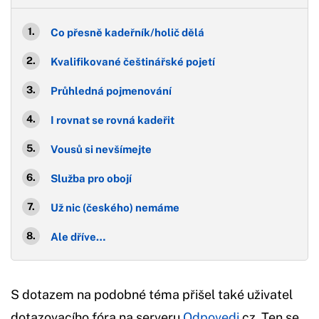
Co přesně kadeřník/holič dělá
Kvalifikované češtinářské pojetí
Průhledná pojmenování
I rovnat se rovná kadeřit
Vousů si nevšímejte
Služba pro obojí
Už nic (českého) nemáme
Ale dříve…
S dotazem na podobné téma přišel také uživatel
dotazovacího fóra na serveru
Odpovedi
.cz. Ten se