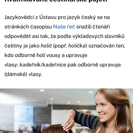
Jazykovědci z Ústavu pro jazyk český se na
stránkách časopisu
Naše řeč
snažili čtenáři
odpovědět asi tak, že podle výkladových slovníků
češtiny je jako
holič
(popř.
holička
) označován ten,
kdo odborně holí vousy a upravuje
vlasy;
kadeřník
/
kadeřnice
pak odborně upravuje
(dámské) vlasy.