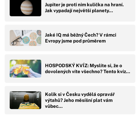
Jupiter je proti nim kulička na hraní.
Jak vypadají největší planety…
Jaké IQ má běžný Čech? V rámci
Evropy jsme pod průměrem
HOSPODSKÝ KVÍZ: Myslíte si, že o
dovolených víte všechno? Tento kvíz…
Kolik si v Česku vydělá opravář
výtahů? Jeho měsíšní plat vám
vůbec…