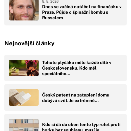
8. 8. 2026
Dnes se začíná natáčet na finančáku v
Praze. Půjde o špinážní bombu s
Russelem
Nejnovější články
Tohoto plyšáka mělo každé dítě v
Československu. Kdo měl
speciálního…
Český patent na zateplení domu
dobývá svět. Je extrémně…
Kdo si dá do oken tento typ rolet proti
horku bez souhlasu, musí je…