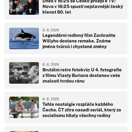
Dnes v 16:25 se Česko přilepí k TV:
Nova v 16:25 spustí nejslavnější český
klenot 80. let
8. 8. 2026
Legendární rodinný film Zachraňte
Willyho dostane remake. Známe
jména tvůrců i chystané změny
8. 8. 2026
Brutální retro fotokvíz: U 4. fotografie
z filmu Vlasty Buriana dostanou vaše
znalosti tvrdou ránu
8. 8. 2026
Tahle nostalgie rozpláče každého
Čecha. ČT zítra nasadí seriál, který za
socialismu hltaly všechny rodiny