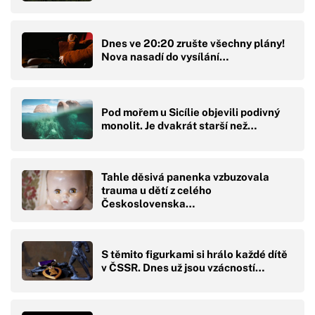
Dnes ve 20:20 zrušte všechny plány!
Nova nasadí do vysílání…
Pod mořem u Sicílie objevili podivný
monolit. Je dvakrát starší než…
Tahle děsivá panenka vzbuzovala
trauma u dětí z celého
Československa…
S těmito figurkami si hrálo každé dítě
v ČSSR. Dnes už jsou vzácností…