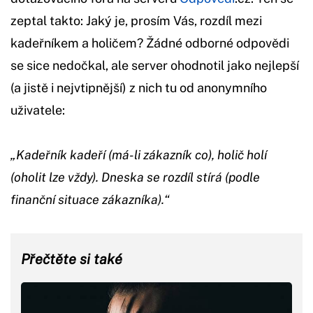
zeptal takto: Jaký je, prosím Vás, rozdíl mezi
kadeřníkem a holičem? Žádné odborné odpovědi
se sice nedočkal, ale server ohodnotil jako nejlepší
(a jistě i nejvtipnější) z nich tu od anonymního
uživatele:
„Kadeřník kadeří (má-li zákazník co), holič holí
(oholit lze vždy). Dneska se rozdíl stírá (podle
finanční situace zákazníka).“
Přečtěte si také