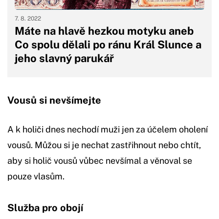
7. 8. 2022
Máte na hlavě hezkou motyku aneb
Co spolu dělali po ránu Král Slunce a
jeho slavný parukář
Vousů si nevšímejte
A k holiči dnes nechodí muži jen za účelem oholení
vousů. Můžou si je nechat zastřihnout nebo chtít,
aby si holič vousů vůbec nevšímal a věnoval se
pouze vlasům.
Služba pro obojí