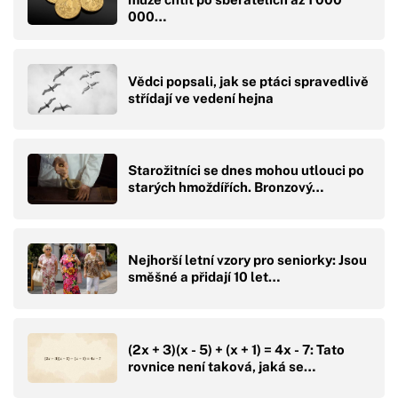
000…
Vědci popsali, jak se ptáci spravedlivě
střídají ve vedení hejna
Starožitníci se dnes mohou utlouci po
starých hmoždířích. Bronzový…
Nejhorší letní vzory pro seniorky: Jsou
směšné a přidají 10 let…
(2x + 3)(x - 5) + (x + 1) = 4x - 7: Tato
rovnice není taková, jaká se…