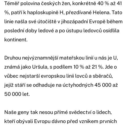
Téměř polovina českých žen, konkrétně 40 % až 41
%, patří k haploskupině H, přezdívané Helena. Tato
linie našla své útočiště v jihozápadní Evropě během
poslední doby ledové a po ústupu ledovců osídlila
kontinent.
Druhou nejvýznamnější mateřskou linií u nás je U,
známá jako Uršula, s podílem 10 % až 21 %. Jde o
vůbec nejstarší evropskou linii lovců a sběračů,
jejíž stáří se odhaduje na úctyhodných 45 000 až
50 000 let.
Naše geny tak nesou přímé svědectví o lidech,
kteří obývali Evropu dávno před vznikem prvních