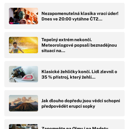
Nezapomenutelná klasika vrací úder!
Dnes ve 20:00 vytáhne ČT2…
Tepelný extrém nekončí.
Meteorologové popsali beznadějnou
situaci na…
Klasické žehličky končí. Lidl zlevnil o
35 % přístroj, který žehlí…
Jak dlouho dopředu jsou vědci schopni
předpovědět erupci sopky
Zapomeňte na Olmu i na Madetu.