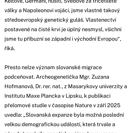
Keltové, Germáni, husiti, Švédové za třicetileté
války a Napoleonovi vojáci, jsme vlastně takový
středoevropský genetický guláš. Vlastenectví
postavené na čisté krvi je úplný nesmysl, všichni
jsme tu příbuzní se západní i východní Evropou“,
říká.
Přesto nelze význam slovanské migrace
podceňovat. Archeogenetička Mgr. Zuzana
Hofmanová, Dr. rer. nat., z Masarykovy univerzity a
Institutu Maxe Plancka v Lipsku, k publikaci
přelomové studie v časopise Nature v září 2025
uvedla: „Slovanská expanze byla možná poslední
velkou demografickou událostí, která trvale a