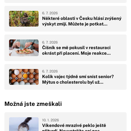
6. 7. 2026
Některé oblasti v Česku hlásí zvýšený
výskyt zmijí. Můžete je potkat…
6. 7. 2026
Číšník se mě pokusil v restauraci
okrást při placení. Moje reakce…
6. 7. 2026
Kolik vajec týdně smí sníst senior?
Mýtus o cholesterolu byl už…
Možná jste zmeškali
10. 1. 2026
Víkendové mrazivé peklo ještě
přitvrdí. Nevystrčíte ani nos