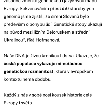
zásadně změnila genetickou i jazykovou mapu
Evropy. Sekvenováním přes 550 starobylých
genomů jsme zjistili, že šíření Slovanů bylo
především o pohybu lidí. Genetické stopy ukazují
na původ mezi jižním Běloruskem a střední
Ukrajinou“, říká Hofmanová.
Naše DNA je živou kronikou lidstva. Ukazuje, že
česká populace vykazuje mimořádnou
genetickou rozmanitost
, která v evropském
kontextu nemá obdobu.
Každý z nás v sobě nosí kousek historie celé
Evropy i světa.