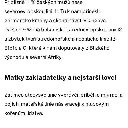
Přibližně 11 % českých mužů nese
severoevropskou linii I1. Tu k nám přinesli
germánské kmeny a skandinávští vikingové.
Dalších 9 % má balkánsko-středoevropskou linii I2
a zbytek tvoří středomořské a neolitické linie J2,
E1b1b a G, které k nám doputovaly z Blízkého
východu a severní Afriky.
Matky zakladatelky a nejstarší lovci
Zatímco otcovské linie vyprávějí příběh o migraci a
bojích, mateřské linie nás vracejí k hlubokým
kořenům lidstva.