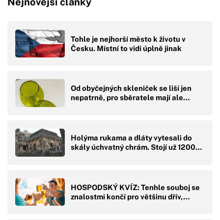
Nejnovější články
Tohle je nejhorší město k životu v
Česku. Místní to vidí úplně jinak
Od obyčejných skleniček se liší jen
nepatrně, pro sběratele mají ale…
Holýma rukama a dláty vytesali do
skály úchvatný chrám. Stojí už 1200…
HOSPODSKÝ KVÍZ: Tenhle souboj se
znalostmi končí pro většinu dřív,…