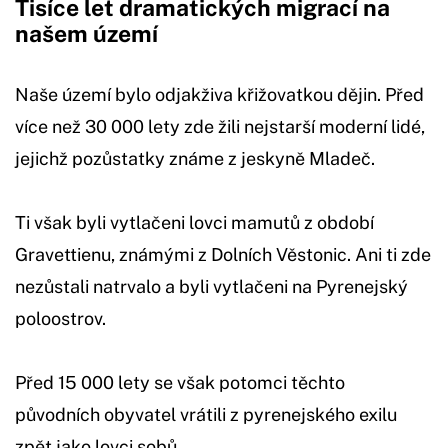
Tisíce let dramatických migrací na
našem území
Naše území bylo odjakživa křižovatkou dějin. Před
více než 30 000 lety zde žili nejstarší moderní lidé,
jejichž pozůstatky známe z jeskyně Mladeč.
Ti však byli vytlačeni lovci mamutů z období
Gravettienu, známými z Dolních Věstonic. Ani ti zde
nezůstali natrvalo a byli vytlačeni na Pyrenejský
poloostrov.
Před 15 000 lety se však potomci těchto
původních obyvatel vrátili z pyrenejského exilu
zpět jako lovci sobů.