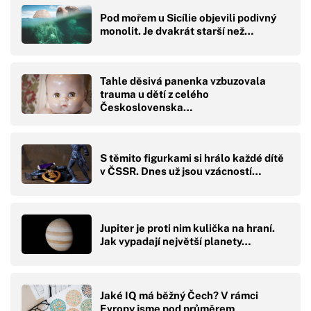
Pod mořem u Sicílie objevili podivný
monolit. Je dvakrát starší než…
Tahle děsivá panenka vzbuzovala
trauma u dětí z celého
Československa…
S těmito figurkami si hrálo každé dítě
v ČSSR. Dnes už jsou vzácností…
Jupiter je proti nim kulička na hraní.
Jak vypadají největší planety…
Jaké IQ má běžný Čech? V rámci
Evropy jsme pod průměrem