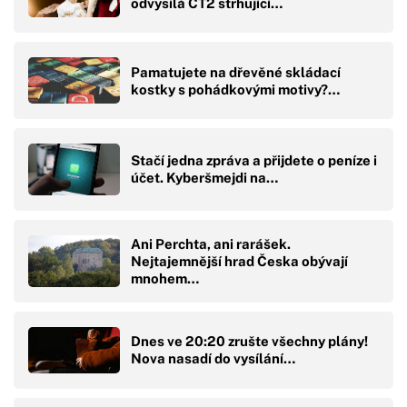
odvysílá ČT2 strhující…
Pamatujete na dřevěné skládací
kostky s pohádkovými motivy?…
Stačí jedna zpráva a přijdete o peníze i
účet. Kyberšmejdi na…
Ani Perchta, ani rarášek.
Nejtajemnější hrad Česka obývají
mnohem…
Dnes ve 20:20 zrušte všechny plány!
Nova nasadí do vysílání…