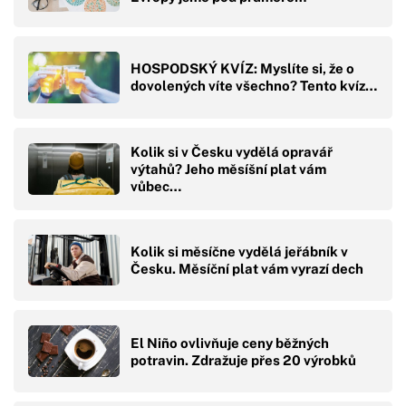
HOSPODSKÝ KVÍZ: Myslíte si, že o
dovolených víte všechno? Tento kvíz…
Kolik si v Česku vydělá opravář
výtahů? Jeho měsíšní plat vám
vůbec…
Kolik si měsíčne vydělá jeřábník v
Česku. Měsíční plat vám vyrazí dech
El Niño ovlivňuje ceny běžných
potravin. Zdražuje přes 20 výrobků