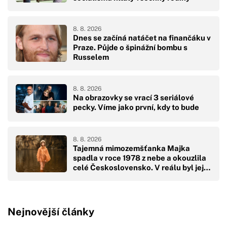
8. 8. 2026
Dnes se začíná natáčet na finančáku v
Praze. Půjde o špinážní bombu s
Russelem
8. 8. 2026
Na obrazovky se vrací 3 seriálové
pecky. Víme jako první, kdy to bude
8. 8. 2026
Tajemná mimozemšťanka Majka
spadla v roce 1978 z nebe a okouzlila
celé Československo. V reálu byl její
pád hodně drsný
Nejnovější články