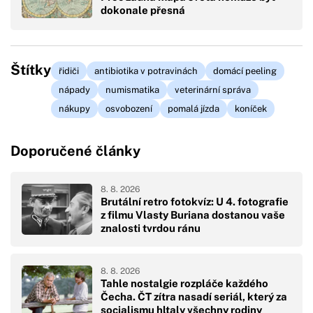
dokonale přesná
Štítky
řidiči
antibiotika v potravinách
domácí peeling
nápady
numismatika
veterinární správa
nákupy
osvobození
pomalá jízda
koníček
Doporučené články
8. 8. 2026
Brutální retro fotokvíz: U 4. fotografie
z filmu Vlasty Buriana dostanou vaše
znalosti tvrdou ránu
8. 8. 2026
Tahle nostalgie rozpláče každého
Čecha. ČT zítra nasadí seriál, který za
socialismu hltaly všechny rodiny