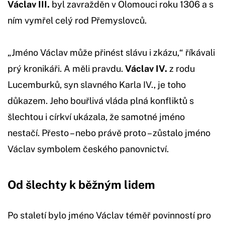
Václav III.
byl zavražděn v Olomouci roku 1306 a s
ním vymřel celý rod Přemyslovců.
„Jméno Václav může přinést slávu i zkázu,“ říkávali
prý kronikáři. A měli pravdu.
Václav IV.
z rodu
Lucemburků, syn slavného Karla IV., je toho
důkazem. Jeho bouřlivá vláda plná konfliktů s
šlechtou i církví ukázala, že samotné jméno
nestačí. Přesto – nebo právě proto – zůstalo jméno
Václav symbolem českého panovnictví.
Od šlechty k běžným lidem
Po staletí bylo jméno Václav téměř povinností pro