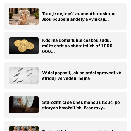
Toto je nejlepší znamení horoskopu.
Jsou políbení anděly a vynikají…
Kdo má doma tuhle českou sadu,
může chtít po sběratelích až 1 000
000…
Vědci popsali, jak se ptáci spravedlivě
střídají ve vedení hejna
Starožitníci se dnes mohou utlouci po
starých hmoždířích. Bronzový…