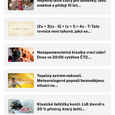
Nejhorší letní vzory pro seniorky: Jsou
směšné a přidají 10 let…
(2x + 3)(x - 5) + (x + 1) = 4x - 7: Tato
rovnice není taková, jaká se…
Nezapomenutelná klasika vrací úder!
Dnes ve 20:00 vytáhne ČT2…
Tepelný extrém nekončí.
Meteorologové popsali beznadějnou
situaci na…
Klasické žehličky končí. Lidl zlevnil o
35 % přístroj, který žehlí…