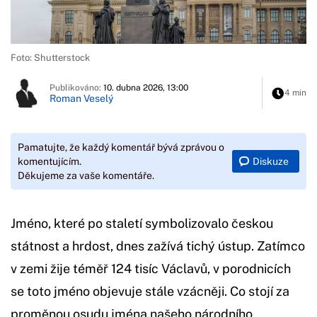
Foto: Shutterstock
Publikováno:
10. dubna 2026, 13:00
4 min
Roman Veselý
Pamatujte, že každý komentář bývá zprávou o
Diskuze
komentujícím.
Děkujeme za vaše komentáře.
Jméno, které po staletí symbolizovalo českou
státnost a hrdost, dnes zažívá tichý ústup. Zatímco
v zemi žije téměř 124 tisíc Václavů, v porodnicích
se toto jméno objevuje stále vzácněji. Co stojí za
proměnou osudu jména našeho národního