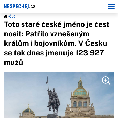
Češi
Toto staré české jméno je čest
nosit: Patřilo vznešeným
králům i bojovníkům. V Česku
se tak dnes jmenuje 123 927
mužů