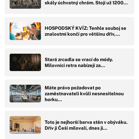
skály úchvatný chrám. Stojí už 1200…
HOSPODSKÝ KVÍZ: Tenhle souboj se
znalostmi končí pro většinu dřív,…
Stará zrcadla se vrací do módy.
Milovníci retra nabízejí za…
Máte právo požadovat po
zaměstnavateli kvůli nesnesitelnou
horku…
Toto je nejhorší barva stěn v obýváku.
Dřív ji Češi milovali, dnes ji…