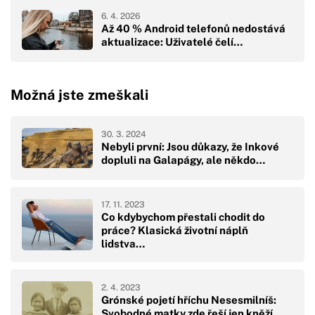
6. 4. 2026
Až 40 % Android telefonů nedostává
aktualizace: Uživatelé čelí…
Možná jste zmeškali
30. 3. 2024
Nebyli první: Jsou důkazy, že Inkové
dopluli na Galapágy, ale někdo…
17. 11. 2023
Co kdybychom přestali chodit do
práce? Klasická životní náplň
lidstva…
2. 4. 2023
Grónské pojetí hříchu Nesesmilníš:
Svobodné matky zde řeší jen kněží,…