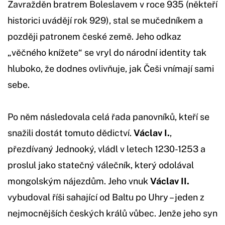
Zavražděn bratrem Boleslavem v roce 935 (někteří
historici uvádějí rok 929), stal se mučedníkem a
později patronem české země. Jeho odkaz
„věčného knížete“ se vryl do národní identity tak
hluboko, že dodnes ovlivňuje, jak Češi vnímají sami
sebe.
Po něm následovala celá řada panovníků, kteří se
snažili dostát tomuto dědictví.
Václav I.
,
přezdívaný Jednooký, vládl v letech 1230-1253 a
proslul jako statečný válečník, který odolával
mongolským nájezdům. Jeho vnuk
Václav II.
vybudoval říši sahající od Baltu po Uhry – jeden z
nejmocnějších českých králů vůbec. Jenže jeho syn