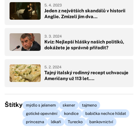
5. 4. 2023
Jeden z největších skandálů v historii
Anglie. Zmizeli jim dva…
3. 3. 2024
Kvíz: Nejlepší hlášky našich politiků,
dokážete je správně přiřadit?
5. 2. 2024
Tajný italský rodinný recept uchvacuje
Američany už 113 let.…
Štítky
mýdlo s jelenem
skener
tajmeno
gotické opevnění
kondice
babička nechce hlídat
princezna
lékaři
Turecko
bankovnictví