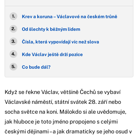
Krev a koruna – Václavové na českém trůně
Od šlechty k běžným lidem
Čísla, která vypovídají víc než slova
Kde Václav ještě drží pozice
Co bude dál?
Když se řekne Václav, většině Čechů se vybaví
Václavské náměstí, státní svátek 28. září nebo
socha světce na koni. Málokdo si ale uvědomuje,
jak hluboce je toto jméno propojeno s celými
českými dějinami – a jak dramaticky se jeho osud v