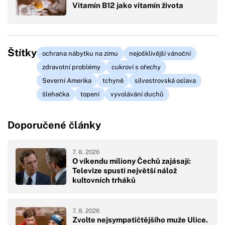
Vitamín B12 jako vitamín života
Štítky
ochrana nábytku na zimu
nejošklivější vánoční
zdravotní problémy
cukroví s ořechy
Severní Amerika
tchyně
silvestrovská oslava
šlehačka
topení
vyvolávání duchů
Doporučené články
7. 8. 2026
O víkendu miliony Čechů zajásají:
Televize spustí největší nálož
kultovních trháků
7. 8. 2026
Zvolte nejsympatičtějšího muže Ulice.