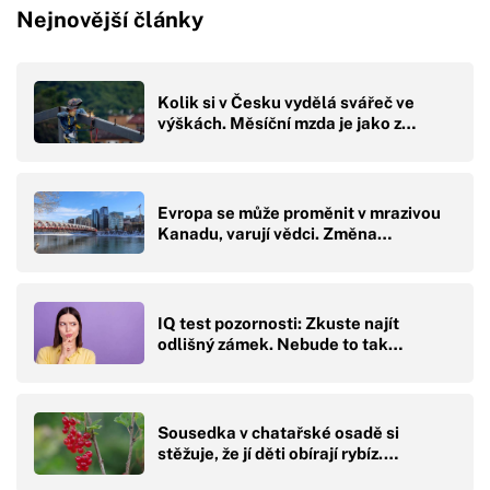
Nejnovější články
Kolik si v Česku vydělá svářeč ve
výškách. Měsíční mzda je jako z…
Evropa se může proměnit v mrazivou
Kanadu, varují vědci. Změna…
IQ test pozornosti: Zkuste najít
odlišný zámek. Nebude to tak…
Sousedka v chatařské osadě si
stěžuje, že jí děti obírají rybíz.…