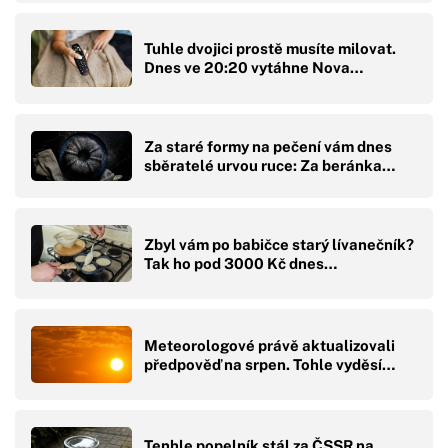
Tuhle dvojici prostě musíte milovat.
Dnes ve 20:20 vytáhne Nova…
Za staré formy na pečení vám dnes
sběratelé urvou ruce: Za beránka…
Zbyl vám po babičce starý lívanečník?
Tak ho pod 3000 Kč dnes…
Meteorologové právě aktualizovali
předpověď na srpen. Tohle vyděsí…
Tenhle popelník stál za ČSSR na