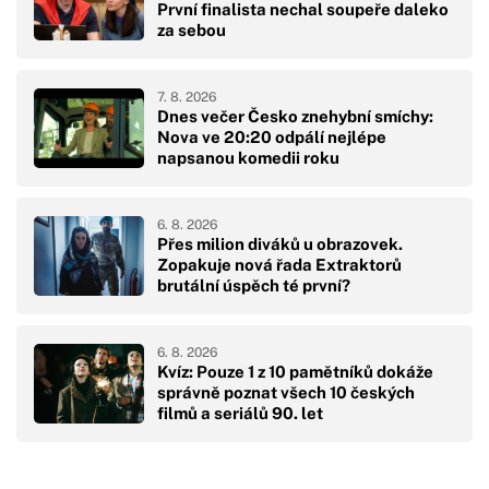
První finalista nechal soupeře daleko
za sebou
7. 8. 2026
Dnes večer Česko znehybní smíchy:
Nova ve 20:20 odpálí nejlépe
napsanou komedii roku
6. 8. 2026
Přes milion diváků u obrazovek.
Zopakuje nová řada Extraktorů
brutální úspěch té první?
6. 8. 2026
Kvíz: Pouze 1 z 10 pamětníků dokáže
správně poznat všech 10 českých
filmů a seriálů 90. let