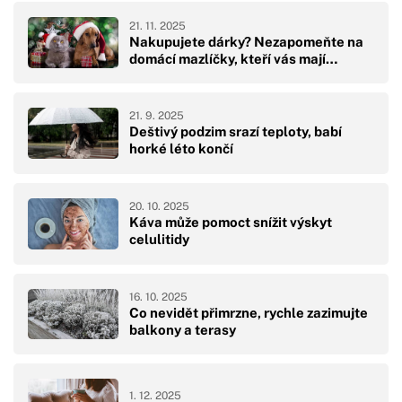
21. 11. 2025
Nakupujete dárky? Nezapomeňte na
domácí mazlíčky, kteří vás mají…
21. 9. 2025
Deštivý podzim srazí teploty, babí
horké léto končí
20. 10. 2025
Káva může pomoct snížit výskyt
celulitidy
16. 10. 2025
Co nevidět přimrzne, rychle zazimujte
balkony a terasy
1. 12. 2025