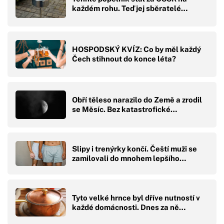
každém rohu. Teď jej sběratelé…
HOSPODSKÝ KVÍZ: Co by měl každý
Čech stihnout do konce léta?
Obří těleso narazilo do Země a zrodil
se Měsíc. Bez katastrofické…
Slipy i trenýrky končí. Čeští muži se
zamilovali do mnohem lepšího…
Tyto velké hrnce byl dříve nutností v
každé domácnosti. Dnes za ně…