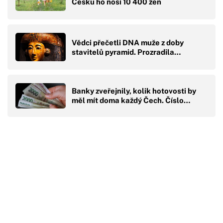
Česku ho nosí 10 400 žen
Vědci přečetli DNA muže z doby
stavitelů pyramid. Prozradila…
Banky zveřejnily, kolik hotovosti by
měl mít doma každý Čech. Číslo…