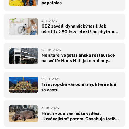
popelnice
4. 1. 2026
ČEZ zavádí dynamický tarif: Jak
ušetřit až 50 % za elektřinu chytrou…
28. 12. 2025
Nejstarší vegetariánská restaurace
na světě: Haus Hiltl jako rodinný…
22. 11. 2025
Tři evropské vánoční trhy, které stojí
za cestu
4. 10. 2025
Hroch v zoo vás může vyděsit
„krvácejícím“ potem. Obsahuje totiž…