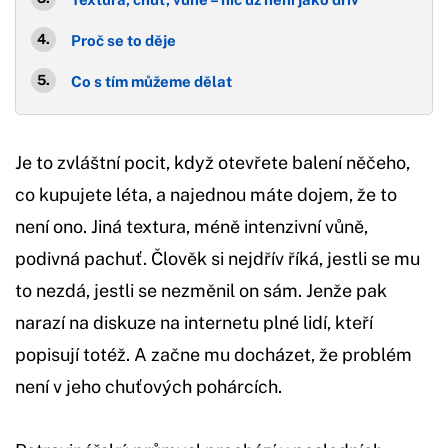
Proč se to děje
Co s tím můžeme dělat
Je to zvláštní pocit, když otevřete balení něčeho,
co kupujete léta, a najednou máte dojem, že to
není ono. Jiná textura, méně intenzivní vůně,
podivná pachuť. Člověk si nejdřív říká, jestli se mu
to nezdá, jestli se nezměnil on sám. Jenže pak
narazí na diskuze na internetu plné lidí, kteří
popisují totéž. A začne mu docházet, že problém
není v jeho chuťových pohárcích.