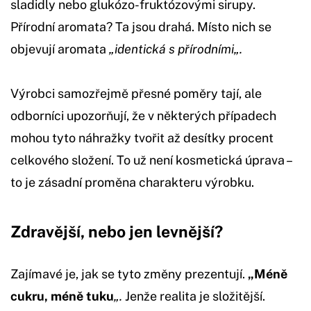
sladidly nebo glukózo-fruktózovými sirupy.
Přírodní aromata? Ta jsou drahá. Místo nich se
objevují aromata
„identická s př
írodními
„.
Výrobci samozřejmě přesné poměry tají, ale
odborníci upozorňují, že v některých případech
mohou tyto náhražky tvořit až desítky procent
celkového složení. To už není kosmetická úprava –
to je zásadní proměna charakteru výrobku.
Zdravější, nebo jen levnější?
Zajímavé je, jak se tyto změny prezentují.
„Méně
cukru, méně tuku
„.
Jenže realita je složitější.