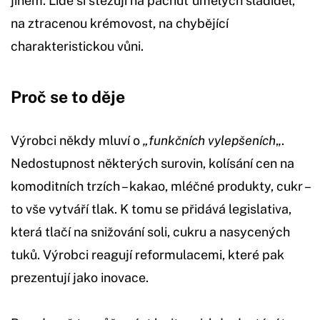
jiném. Lidé si stěžují na pachuť umělých sladidel,
na ztracenou krémovost, na chybějící
charakteristickou vůni.
Proč se to děje
Výrobci někdy mluví o
„funkčních vylepšeních
„.
Nedostupnost některých surovin, kolísání cen na
komoditních trzích – kakao, mléčné produkty, cukr –
to vše vytváří tlak. K tomu se přidává legislativa,
která tlačí na snižování soli, cukru a nasycených
tuků. Výrobci reagují reformulacemi, které pak
prezentují jako inovace.