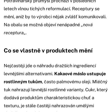
Potravinářský průmysl prochází v posledních
letech vlnou tichých reformulací. Receptury se
mění, aniž by to výrobci nějak zvlášť komunikovali.
Na obalu se možná objeví nenápadné
„nová
recept
ura
„.
Co se vlastně v produktech mění
Nejčastěji jde o náhradu dražších ingrediencí
levnějšími alternativami.
Kakaové máslo ustupuje
rostlinným tukům
, často palmovému oleji. Mléčný
tuk nahrazují levnější rostlinné varianty. Cukr, který
dodává produktům charakteristickou chuť a
texturu, je stále častěji nahrazován umělými