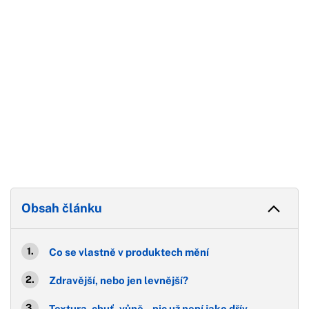
Obsah článku
Co se vlastně v produktech mění
Zdravější, nebo jen levnější?
Textura, chuť, vůně – nic už není jako dřív