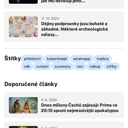
jak mu dovolují jeho…
11. 10. 2024
Dějiny podprsenky jsou bohaté a
záhadné. Některé archeologické
nálezy…
Štítky
přátelství
kyberšmejd
whatsapp
tradice
věk
cvičení
suvenýry
raci
nákup
střihy
Doporučené články
6. 8. 2026
Dnes miliony Čechů zajásají: Prima ve
20:15 spustí nejmrazivější apokalypsu