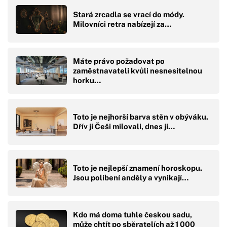
Stará zrcadla se vrací do módy.
Milovníci retra nabízejí za…
Máte právo požadovat po
zaměstnavateli kvůli nesnesitelnou
horku…
Toto je nejhorší barva stěn v obýváku.
Dřív ji Češi milovali, dnes ji…
Toto je nejlepší znamení horoskopu.
Jsou políbení anděly a vynikají…
Kdo má doma tuhle českou sadu,
může chtít po sběratelích až 1 000