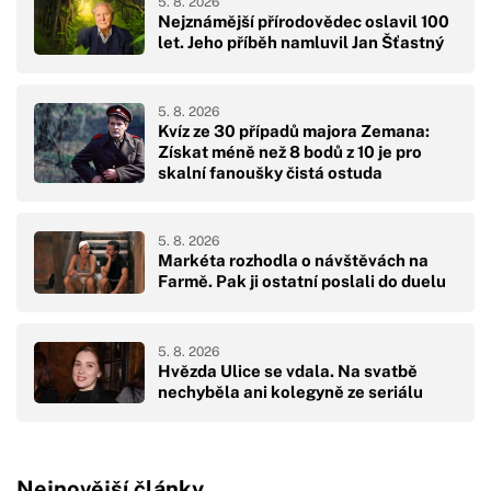
5. 8. 2026
Nejznámější přírodovědec oslavil 100
let. Jeho příběh namluvil Jan Šťastný
5. 8. 2026
Kvíz ze 30 případů majora Zemana:
Získat méně než 8 bodů z 10 je pro
skalní fanoušky čistá ostuda
5. 8. 2026
Markéta rozhodla o návštěvách na
Farmě. Pak ji ostatní poslali do duelu
5. 8. 2026
Hvězda Ulice se vdala. Na svatbě
nechyběla ani kolegyně ze seriálu
Nejnovější články