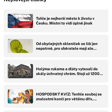
Tohle je nejhorší město k životu v
Česku. Místní to vidí úplně jinak
Od obyčejných skleniček se liší jen
nepatrně, pro sběratele mají ale…
Holýma rukama a dláty vytesali do
skály úchvatný chrám. Stojí už 1200…
HOSPODSKÝ KVÍZ: Tenhle souboj se
znalostmi končí pro většinu dřív,…