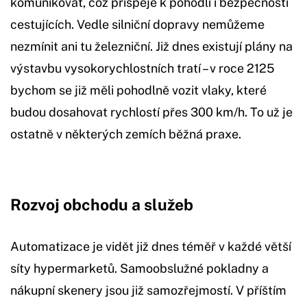
komunikovat, což přispěje k pohodlí i bezpečnosti
cestujících. Vedle silniční dopravy nemůžeme
nezmínit ani tu železniční. Již dnes existují plány na
výstavbu vysokorychlostních tratí – v roce 2125
bychom se již měli pohodlně vozit vlaky, které
budou dosahovat rychlostí přes 300 km/h. To už je
ostatně v některých zemích běžná praxe.
Rozvoj obchodu a služeb
Automatizace je vidět již dnes téměř v každé větší
síty hypermarketů. Samoobslužné pokladny a
nákupní skenery jsou již samozřejmostí. V příštím