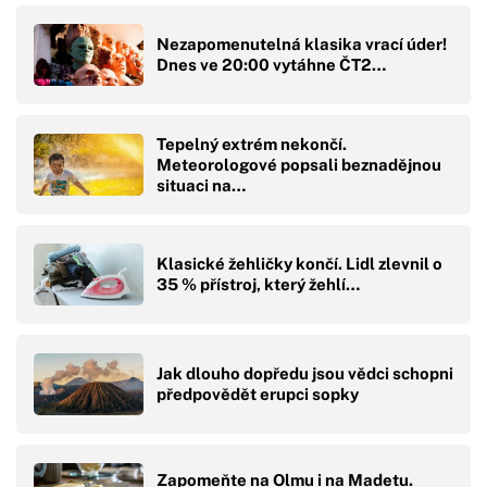
Nezapomenutelná klasika vrací úder!
Dnes ve 20:00 vytáhne ČT2…
Tepelný extrém nekončí.
Meteorologové popsali beznadějnou
situaci na…
Klasické žehličky končí. Lidl zlevnil o
35 % přístroj, který žehlí…
Jak dlouho dopředu jsou vědci schopni
předpovědět erupci sopky
Zapomeňte na Olmu i na Madetu.