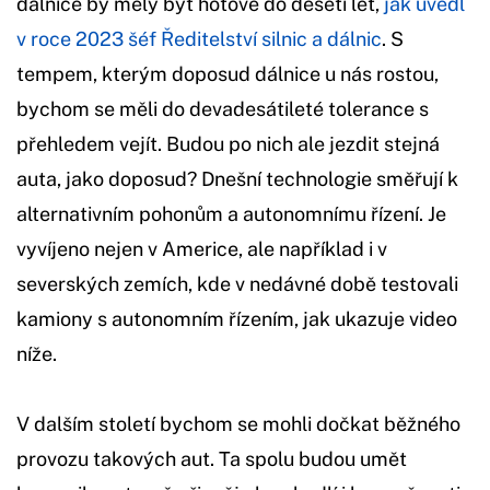
dálnice by měly být hotové do deseti let,
jak uvedl
v roce 2023 šéf Ředitelství silnic a dálnic
. S
tempem, kterým doposud dálnice u nás rostou,
bychom se měli do devadesátileté tolerance s
přehledem vejít. Budou po nich ale jezdit stejná
auta, jako doposud? Dnešní technologie směřují k
alternativním pohonům a autonomnímu řízení. Je
vyvíjeno nejen v Americe, ale například i v
severských zemích, kde v nedávné době testovali
kamiony s autonomním řízením, jak ukazuje video
níže.
V dalším století bychom se mohli dočkat běžného
provozu takových aut. Ta spolu budou umět