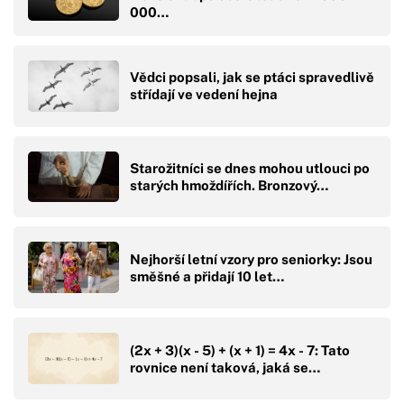
000…
Vědci popsali, jak se ptáci spravedlivě
střídají ve vedení hejna
Starožitníci se dnes mohou utlouci po
starých hmoždířích. Bronzový…
Nejhorší letní vzory pro seniorky: Jsou
směšné a přidají 10 let…
(2x + 3)(x - 5) + (x + 1) = 4x - 7: Tato
rovnice není taková, jaká se…