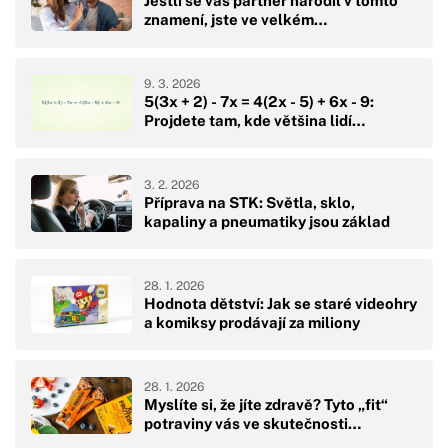
Jestli se váš partner narodil v tomto
znamení, jste ve velkém…
9. 3. 2026
5(3x + 2) - 7x = 4(2x - 5) + 6x - 9:
Projdete tam, kde většina lidí…
3. 2. 2026
Příprava na STK: Světla, sklo,
kapaliny a pneumatiky jsou základ
28. 1. 2026
Hodnota dětství: Jak se staré videohry
a komiksy prodávají za miliony
28. 1. 2026
Myslíte si, že jíte zdravě? Tyto „fit“
potraviny vás ve skutečnosti…