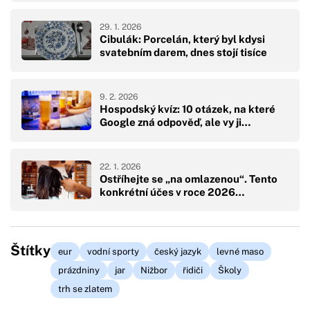
29. 1. 2026
Cibulák: Porcelán, který byl kdysi
svatebním darem, dnes stojí tisíce
9. 2. 2026
Hospodský kvíz: 10 otázek, na které
Google zná odpověď, ale vy ji…
22. 1. 2026
Ostříhejte se „na omlazenou“. Tento
konkrétní účes v roce 2026…
Štítky
eur
vodní sporty
český jazyk
levné maso
prázdniny
jar
Nižbor
řidiči
Školy
trh se zlatem