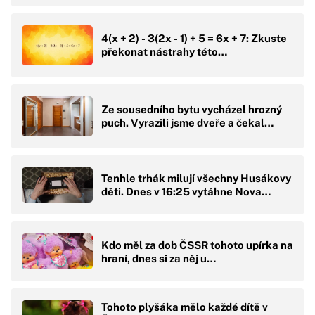
4(x + 2) - 3(2x - 1) + 5 = 6x + 7: Zkuste
překonat nástrahy této…
Ze sousedního bytu vycházel hrozný
puch. Vyrazili jsme dveře a čekal…
Tenhle trhák milují všechny Husákovy
děti. Dnes v 16:25 vytáhne Nova…
Kdo měl za dob ČSSR tohoto upírka na
hraní, dnes si za něj u…
Tohoto plyšáka mělo každé dítě v