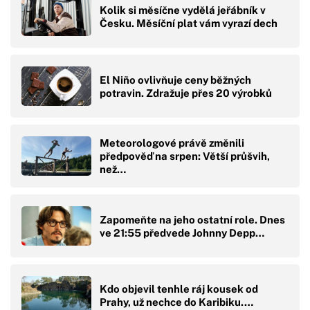
Kolik si měsíčne vydělá jeřábník v
Česku. Měsíční plat vám vyrazí dech
El Niño ovlivňuje ceny běžných
potravin. Zdražuje přes 20 výrobků
Meteorologové právě změnili
předpověď na srpen: Větší průšvih,
než…
Zapomeňte na jeho ostatní role. Dnes
ve 21:55 předvede Johnny Depp…
Kdo objevil tenhle ráj kousek od
Prahy, už nechce do Karibiku.…