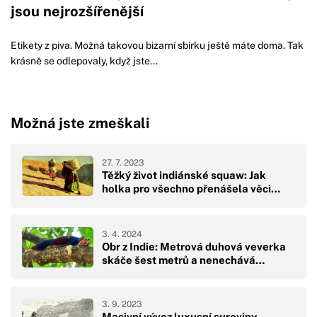
jsou nejrozšířenější
Etikety z piva. Možná takovou bizarní sbírku ještě máte doma. Tak
krásně se odlepovaly, když jste...
Možná jste zmeškali
27. 7. 2023
Těžký život indiánské squaw: Jak
holka pro všechno přenášela věci…
3. 4. 2024
Obr z Indie: Metrová duhová veverka
skáče šest metrů a nenechává…
3. 9. 2023
Masivní vývoz luxusní suroviny