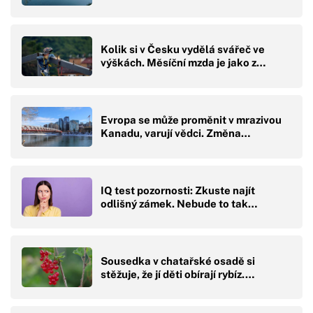
Kolik si v Česku vydělá svářeč ve
výškách. Měsíční mzda je jako z…
Evropa se může proměnit v mrazivou
Kanadu, varují vědci. Změna…
IQ test pozornosti: Zkuste najít
odlišný zámek. Nebude to tak…
Sousedka v chatařské osadě si
stěžuje, že jí děti obírají rybíz.…