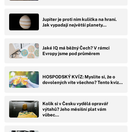
Jupiter je proti nim kulička na hraní.
Jak vypadají největší planety…
Jaké IQ má běžný Čech? V rámci
Evropy jsme pod průměrem
HOSPODSKÝ KVÍZ: Myslíte si, že o
dovolených víte všechno? Tento kvíz…
Kolik si v Česku vydělá opravář
výtahů? Jeho měsíšní plat vám
vůbec…