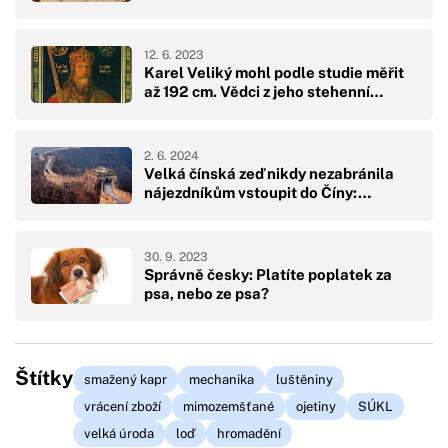
12. 6. 2023
Karel Veliký mohl podle studie měřit
až 192 cm. Vědci z jeho stehenní…
2. 6. 2024
Velká čínská zeď nikdy nezabránila
nájezdníkům vstoupit do Číny:…
30. 9. 2023
Správně česky: Platíte poplatek za
psa, nebo ze psa?
Štítky
smažený kapr
mechanika
luštěniny
vrácení zboží
mimozemšťané
ojetiny
SÚKL
velká úroda
loď
hromadění