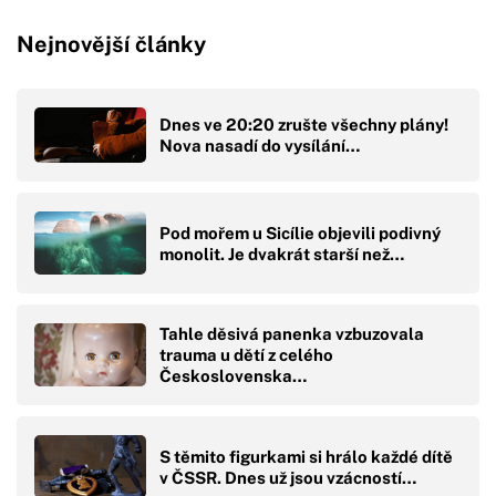
Nejnovější články
Dnes ve 20:20 zrušte všechny plány!
Nova nasadí do vysílání…
Pod mořem u Sicílie objevili podivný
monolit. Je dvakrát starší než…
Tahle děsivá panenka vzbuzovala
trauma u dětí z celého
Československa…
S těmito figurkami si hrálo každé dítě
v ČSSR. Dnes už jsou vzácností…