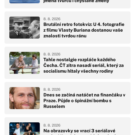
jména tvůrců i chystané změny
8. 8. 2026
Brutální retro fotokvíz: U 4. fotografie
z filmu Vlasty Buriana dostanou vaše
znalosti tvrdou ránu
8. 8. 2026
Tahle nostalgie rozpláče každého
Čecha. ČT zítra nasadí seriál, který za
socialismu hltaly všechny rodiny
8. 8. 2026
Dnes se začíná natáčet na finančáku v
Praze. Půjde o špinážní bombu s
Russelem
8. 8. 2026
Na obrazovky se vrací 3 seriálové