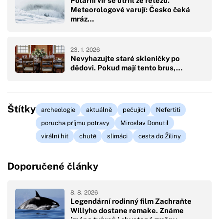
Polární vír se utrhl ze řetězu.
Meteorologové varují: Česko čeká
mráz…
23. 1. 2026
Nevyhazujte staré skleničky po
dědovi. Pokud mají tento brus,…
Štítky
archeologie
aktuálně
pečující
Nefertiti
porucha příjmu potravy
Miroslav Donutil
virální hit
chutě
slimáci
cesta do Žiliny
Doporučené články
8. 8. 2026
Legendární rodinný film Zachraňte
Willyho dostane remake. Známe