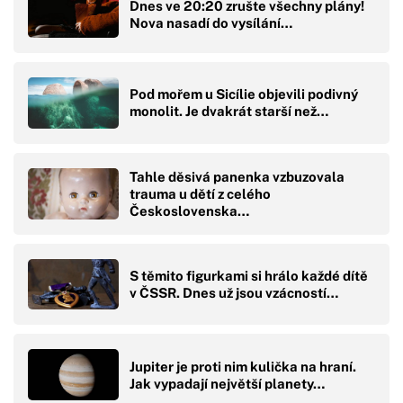
Dnes ve 20:20 zrušte všechny plány!
Nova nasadí do vysílání…
Pod mořem u Sicílie objevili podivný
monolit. Je dvakrát starší než…
Tahle děsivá panenka vzbuzovala
trauma u dětí z celého
Československa…
S těmito figurkami si hrálo každé dítě
v ČSSR. Dnes už jsou vzácností…
Jupiter je proti nim kulička na hraní.
Jak vypadají největší planety…