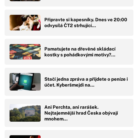
Připravte si kapesníky. Dnes ve 20:00
odvysílá ČT2 strhující…
Pamatujete na dřevěné skládací
kostky s pohádkovými motivy?…
Stačí jedna zpráva a přijdete o peníze i
účet. Kyberšmejdi na…
Ani Perchta, ani rarášek.
Nejtajemnější hrad Česka obývají
mnohem…