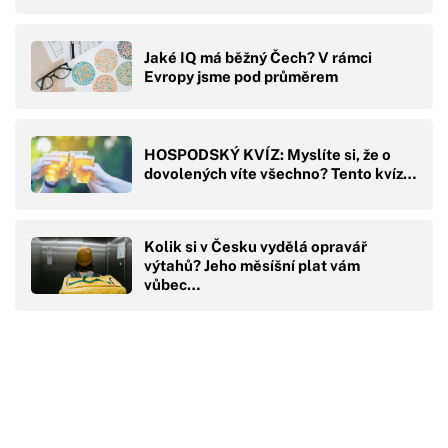
Jaké IQ má běžný Čech? V rámci
Evropy jsme pod průměrem
HOSPODSKÝ KVÍZ: Myslíte si, že o
dovolených víte všechno? Tento kvíz…
Kolik si v Česku vydělá opravář
výtahů? Jeho měsíšní plat vám
vůbec…