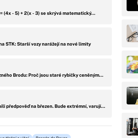
4 = (4x - 5) + 2(x - 3) se skrývá matematický…
na STK: Starší vozy narážejí na nové limity
zného Brodu: Proč jsou staré rybičky ceněným…
ili předpověď na březen. Bude extrémní, varují…