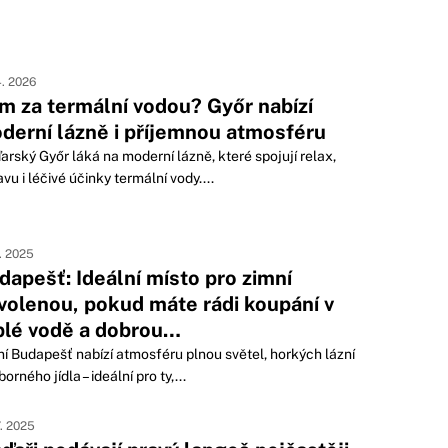
4. 2026
m za termální vodou? Győr nabízí
derní lázně i příjemnou atmosféru
rský Győr láká na moderní lázně, které spojují relax,
vu i léčivé účinky termální vody....
2. 2025
dapešť: Ideální místo pro zimní
volenou, pokud máte rádi koupání v
plé vodě a dobrou…
í Budapešť nabízí atmosféru plnou světel, horkých lázní
borného jídla – ideální pro ty,...
7. 2025