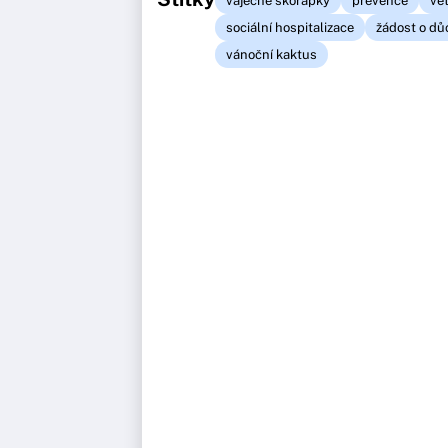
vaječné skořápky
prevence
vět
sociální hospitalizace
žádost o d
vánoční kaktus