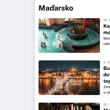
Maďarsko
23. 
Ka
mo
Maďa
zába
5. 1
Bu
do
te
Zimn
a vý
25. 