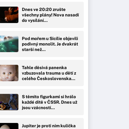
Dnes ve 20:20 zrušte
všechny plány! Nova nasadí
do vysílání…
Pod mořem u Sicílie objevili
podivný monolit. Je dvakrát
starší než…
Tahle děsivá panenka
vzbuzovala trauma u dětí z
celého Československa…
S těmito figurkami si hrálo
každé dítě v ČSSR. Dnes už
jsou vzácností…
Jupiter je proti nim kulička