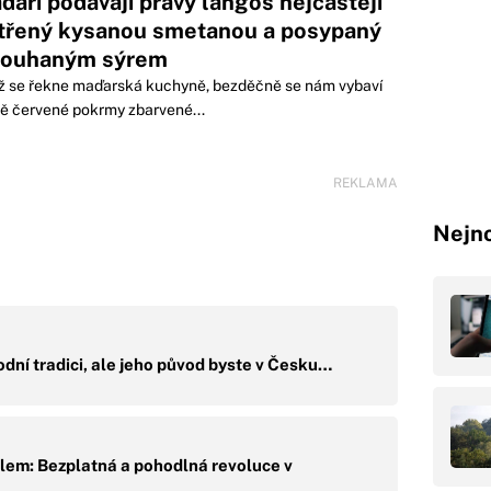
ďaři podávají pravý langoš nejčastěji
třený kysanou smetanou a posypaný
rouhaným sýrem
ž se řekne maďarská kuchyně, bezděčně se nám vybaví
ě červené pokrmy zbarvené...
REKLAMA
Nejno
rodní tradici, ale jeho původ byste v Česku…
ilem: Bezplatná a pohodlná revoluce v