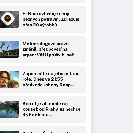
El Niño ovlivňuje ceny
běžných potravin. Zdražuje
přes 20 výrobků
Meteorologové právě
změnili předpověď na
srpen: Větší průšvih, než…
Zapomeňte na jeho ostatní
role. Dnes ve 21:55
předvede Johnny Depp…
Kdo objevil tenhle ráj
kousek od Prahy, už nechce
do Karibiku.…