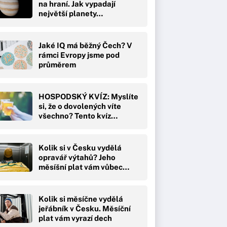
na hraní. Jak vypadají
největší planety…
Jaké IQ má běžný Čech? V
rámci Evropy jsme pod
průměrem
HOSPODSKÝ KVÍZ: Myslíte
si, že o dovolených víte
všechno? Tento kvíz…
Kolik si v Česku vydělá
opravář výtahů? Jeho
měsíšní plat vám vůbec…
Kolik si měsíčne vydělá
jeřábník v Česku. Měsíční
plat vám vyrazí dech