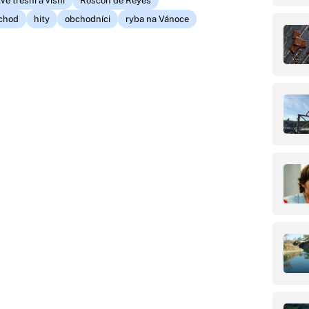
ve třešní a višní
Roscón de Reyes
ůchod
hity
obchodníci
ryba na Vánoce