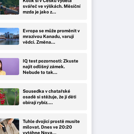
Kolik si v Česku vydělá
svářeč ve výškách. Měsíční
mzda je jako z…
Evropa se může proměnit v
mrazivou Kanadu, varují
vědci. Změna…
IQ test pozornosti: Zkuste
najít odlišný zámek.
Nebude to tak…
Sousedka v chatařské
osadě si stěžuje, že jí děti
obírají rybíz.…
Tuhle dvojici prostě musíte
milovat. Dnes ve 20:20
vytáhne Nova…