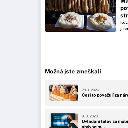
Ma
po
st
Kdy
jasn
Možná jste zmeškali
28. 1. 2026
Češi to považují za ná
8. 3. 2026
Ovládání televize mob
obývacím…