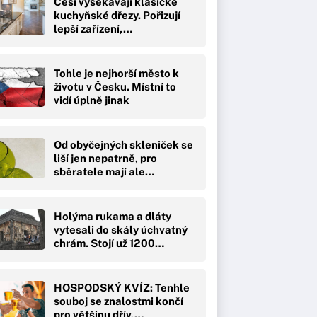
Češi vysekávají klasické
kuchyňské dřezy. Pořizují
lepší zařízení,…
Tohle je nejhorší město k
životu v Česku. Místní to
vidí úplně jinak
Od obyčejných skleniček se
liší jen nepatrně, pro
sběratele mají ale…
Holýma rukama a dláty
vytesali do skály úchvatný
chrám. Stojí už 1200…
HOSPODSKÝ KVÍZ: Tenhle
souboj se znalostmi končí
pro většinu dřív,…