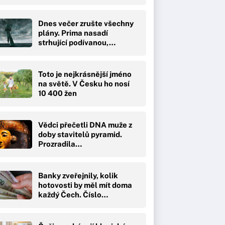
Dnes večer zrušte všechny
plány. Prima nasadí
strhující podívanou,…
Toto je nejkrásnější jméno
na světě. V Česku ho nosí
10 400 žen
Vědci přečetli DNA muže z
doby stavitelů pyramid.
Prozradila…
Banky zveřejnily, kolik
hotovosti by měl mít doma
každý Čech. Číslo…