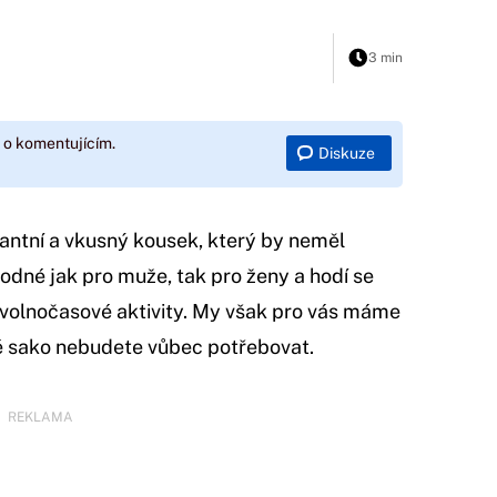
3 min
 o komentujícím.
Diskuze
antní a vkusný kousek, který by neměl
odné jak pro muže, tak pro ženy a hodí se
a volnočasové aktivity. My však pro vás máme
né sako nebudete vůbec potřebovat.
REKLAMA