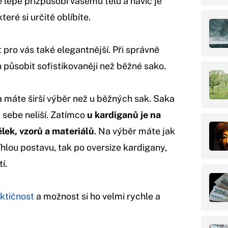
 lépe přizpůsobí vašemu tělu a navíc je
eré si určitě oblíbíte.
pro vás také elegantnější. Při správně
působit sofistikovaněji než běžné sako.
 a máte širší výběr než u běžných sak. Saka
 sebe neliší. Zatímco
u kardiganů je na
élek, vzorů a materiálů
. Na výběr máte jak
íhlou postavu, tak po oversize kardigany,
í.
ktičnost
a možnost si ho velmi rychle a