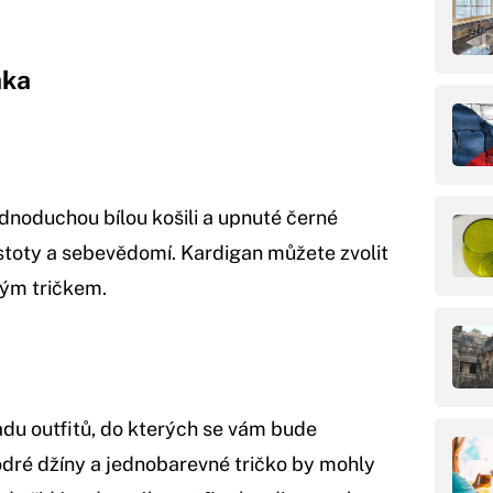
aka
dnoduchou bílou košili a upnuté černé
istoty a sebevědomí. Kardigan můžete zvolit
eným tričkem.
adu outfitů, do kterých se vám bude
dré džíny a jednobarevné tričko by mohly