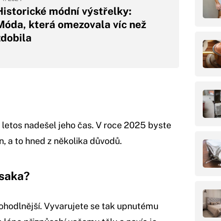
Historické módní výstřelky:
Móda, která omezovala víc než
zdobila
 letos nadešel jeho čas. V roce 2025 byste
, a to hned z několika důvodů.
 saka?
ohodlnější. Vyvarujete se tak upnutému