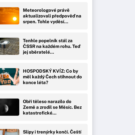
Meteorologové právě
aktualizovali předpověď na
srpen. Tohle vyděsí…
Tenhle popelník stál za
ČSSR na každém rohu. Teď
jej sběratelé…
HOSPODSKÝ KVÍZ: Co by
měl každý Čech stihnout do
konce léta?
Obří těleso narazilo do
Země a zrodil se Měsíc. Bez
katastrofické…
Slipy i trenýrky končí. Čeští