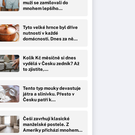
muži se zamilovali do
mnohem lepšího…
Tyto velké hrnce byl dříve
nutností v každé
domácnosti. Dnes za ně…
Kolik Kč měsíčně si dnes
vydělá v Česku zedník? Až
to zjistíte,…
Tento typ mouky devastuje
játra a slinivku. Přesto v
Česku patří k…
Češi zavrhují klasické
manželské postele. Z
Ameriky přichází mnohem…