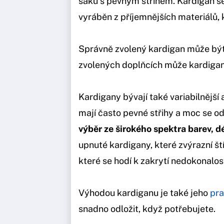
saku s pevným střihem. Kardigan se
vyráběn z příjemnějších materiálů, kt
Správně zvolený kardigan může být 
zvolených doplňcích může kardigan 
Kardigany bývají také variabilnější
mají často pevné střihy a moc se od
výběr ze širokého spektra barev, d
upnuté kardigany, které zvýrazní št
které se hodí k zakrytí nedokonalost
Výhodou kardiganu je také jeho
pra
snadno odložit, když potřebujete.