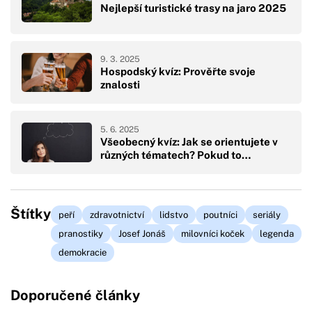
Nejlepší turistické trasy na jaro 2025
9. 3. 2025
Hospodský kvíz: Prověřte svoje
znalosti
5. 6. 2025
Všeobecný kvíz: Jak se orientujete v
různých tématech? Pokud to…
Štítky
peří
zdravotnictví
lidstvo
poutníci
seriály
pranostiky
Josef Jonáš
milovníci koček
legenda
demokracie
Doporučené články