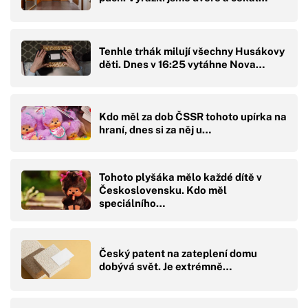
Tenhle trhák milují všechny Husákovy
děti. Dnes v 16:25 vytáhne Nova…
Kdo měl za dob ČSSR tohoto upírka na
hraní, dnes si za něj u…
Tohoto plyšáka mělo každé dítě v
Československu. Kdo měl
speciálního…
Český patent na zateplení domu
dobývá svět. Je extrémně…