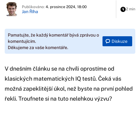
Publikováno:
4. prosince 2024, 18:00
2 min
Jan Říha
Pamatujte, že každý komentář bývá zprávou o
Diskuze
komentujícím.
Děkujeme za vaše komentáře.
V dnešním článku se na chvíli oprostíme od
klasických matematických IQ testů. Čeká vás
možná zapeklitější úkol, než byste na první pohled
řekli. Troufnete si na tuto nelehkou výzvu?
Začátek reklamy
Konec reklamy