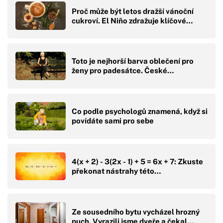
Proč může být letos dražší vánoční
cukroví. El Niño zdražuje klíčové…
Toto je nejhorší barva oblečení pro
ženy pro padesátce. České…
Co podle psychologů znamená, když si
povídáte sami pro sebe
4(x + 2) - 3(2x - 1) + 5 = 6x + 7: Zkuste
překonat nástrahy této…
Ze sousedního bytu vycházel hrozný
puch. Vyrazili jsme dveře a čekal…