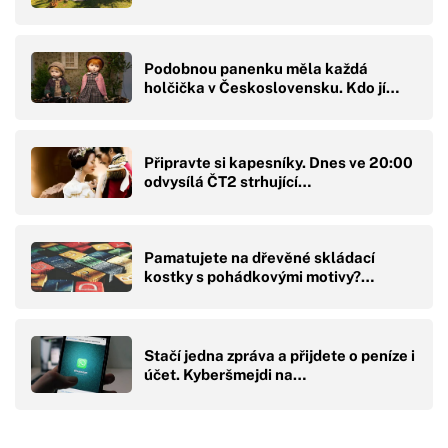
Podobnou panenku měla každá
holčička v Československu. Kdo jí…
Připravte si kapesníky. Dnes ve 20:00
odvysílá ČT2 strhující…
Pamatujete na dřevěné skládací
kostky s pohádkovými motivy?…
Stačí jedna zpráva a přijdete o peníze i
účet. Kyberšmejdi na…