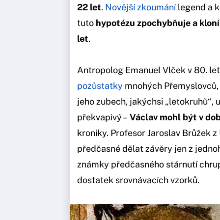
22 let
.
Novější zkoumání
legend a k
tuto
hypotézu zpochybňuje a kloní 
let
.
Antropolog Emanuel Vlček v 80. let
pozůstatky
mnohých Přemyslovců, v
jeho zubech, jakýchsi „letokruhů“, 
překvapivý –
Václav mohl být v době
kroniky. Profesor Jaroslav Brůžek z U
předčasné dělat závěry jen z jednoh
známky předčasného stárnutí chrupu
dostatek srovnávacích vzorků.