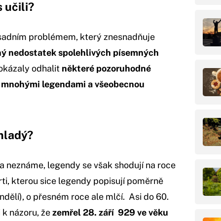
 učili?
sadním problémem, který znesnadňuje
ný nedostatek spolehlivých písemných
okázaly odhalit
některé pozoruhodné
u s mnohými legendami a všeobecnou
mladý?
a neznáme, legendy se však shodují na roce
ti, kterou sice legendy popisují poměrně
ndělí), o přesném roce ale mlčí. Asi do 60.
i k názoru, že
zemřel 28. září 929 ve věku