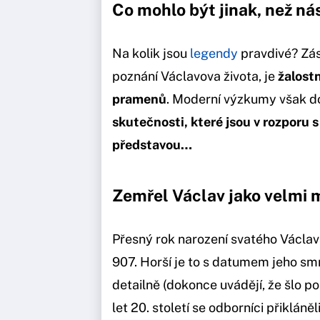
Co mohlo být jinak, než nás
Na kolik jsou
legendy
pravdivé? Zá
poznání Václavova života, je
žalost
pramenů
. Moderní výzkumy však d
skutečnosti, které jsou v rozpor
představou…
Zemřel Václav jako velmi 
Přesný rok narození svatého Václav
907. Horší je to s datumem jeho smr
detailně (dokonce uvádějí, že šlo po
let 20. století se odborníci přikláněl