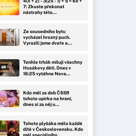
4(x + 2) - 3(2x - 1) + 5 = 6x +
7: Zkuste překonat
nástrahy této…
Ze sousedního bytu
vycházel hrozný puch.
Vyrazili jsme dveře a
čekal…
Tenhle trhák milují všechny
Husákovy děti. Dnes v
16:25 vytáhne Nova…
Kdo měl za dob ČSSR
tohoto upírka na hraní,
dnes si za něj u…
Tohoto plyšáka mělo každé
dítě v Československu. Kdo
měl speciálního…