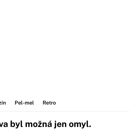
zín
Pel-mel
Retro
va byl možná jen omyl.