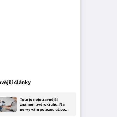
vější články
Toto je nejotravnější
znamení zvěrokruhu. Na
nervy vám polezou už po…