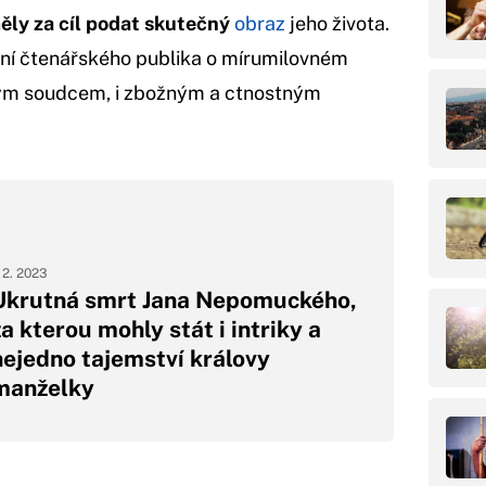
ly za cíl podat skutečný
obraz
jeho života.
ání čtenářského publika o mírumilovném
ivým soudcem, i zbožným a ctnostným
. 2. 2023
Ukrutná smrt Jana Nepomuckého,
za kterou mohly stát i intriky a
nejedno tajemství královy
manželky