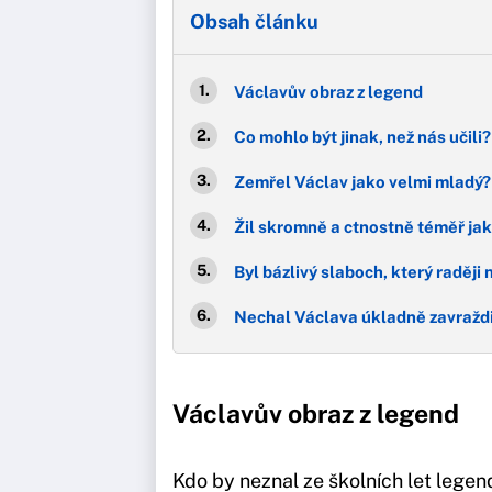
Obsah článku
Václavův obraz z legend
Co mohlo být jinak, než nás učili?
Zemřel Václav jako velmi mladý?
Žil skromně a ctnostně téměř ja
Byl bázlivý slaboch, který raději 
Nechal Václava úkladně zavraždi
Václavův obraz z legend
Kdo by neznal ze školních let legen