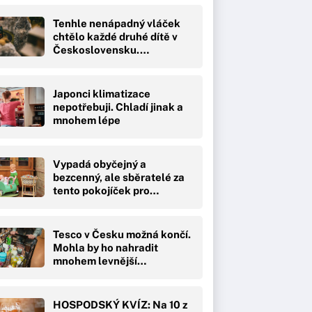
Tenhle nenápadný vláček
chtělo každé druhé dítě v
Československu.…
Japonci klimatizace
nepotřebuji. Chladí jinak a
mnohem lépe
Vypadá obyčejný a
bezcenný, ale sběratelé za
tento pokojíček pro…
Tesco v Česku možná končí.
Mohla by ho nahradit
mnohem levnější…
HOSPODSKÝ KVÍZ: Na 10 z