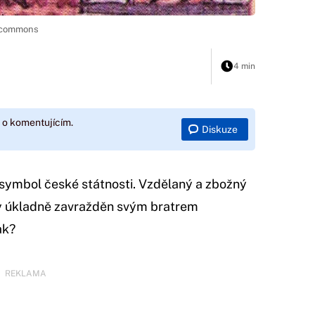
a commons
4 min
 o komentujícím.
Diskuze
 symbol české státnosti. Vzdělaný a zbožný
dy úkladně zavražděn svým bratrem
ak?
REKLAMA