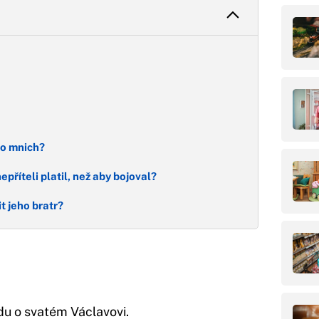
ko mnich?
nepříteli platil, než aby bojoval?
t jeho bratr?
du o svatém Václavovi.