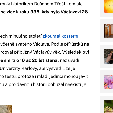
ronik historikem Dušanem Třeštíkem ale
se více k roku 935, kdy bylo Václavovi 28
ech minulého století
zkoumal kosterní
četně svatého Václava. Podle přírůstků na
určoval přibližný Václavův věk. Výsledek byl
 smrti o 10 až 20 let starší,
než uvádí
niverzity Karlovy, ale vysvětlil, že je
o testu, protože i mladí jedinci mohou jevit
 a pro dávnou historii bohužel neexistuje