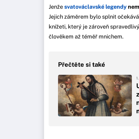
Jenže
svatováclavské legendy
nemě
Jejich záměrem bylo splnit očekáv
knížeti, který je zároveň spravedl
člověkem až téměř mnichem.
Přečtěte si také
1