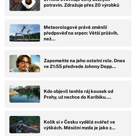
potravin. Zdražuje přes 20 výrobků
Meteorologové právě změnili
předpověď na srpen: Větší průšvih,
než…
Zapomeňte na jeho ostatní role. Dnes
ve 21:55 předvede Johnny Depp…
Kdo objevil tenhle ráj kousek od
Prahy, už nechce do Karibiku.…
Kolik si v Česku vydělá svářeč ve
výškách. Měsíční mzda je jako z…