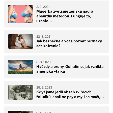
2. 9. 2021
Masérka zvětšuje ženská ňadra
absurdní metodou. Funguje to,
uznalo…
22. 3. 2021
Jak bezpečně a včas poznat příznaky
schizofrenie?
8. 8. 2023
Hvězdy a pruhy. Odhalíme, jak vznikla
americká vlajka
25. 2. 2023
Když jsme jedli obsah zvířecích
žaludků, spali se psy a myli se močí,…
9. 11. 2022