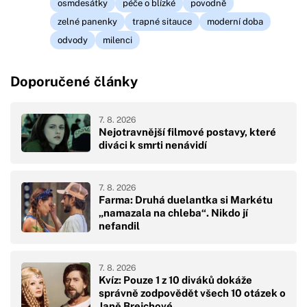
osmdesátky
péče o blízké
povodně
zelné panenky
trapné sitauce
moderní doba
odvody
milenci
Doporučené články
7. 8. 2026
Nejotravnější filmové postavy, které
diváci k smrti nenávidí
7. 8. 2026
Farma: Druhá duelantka si Markétu
„namazala na chleba“. Nikdo jí
nefandil
7. 8. 2026
Kvíz: Pouze 1 z 10 diváků dokáže
správně zodpovědět všech 10 otázek o
Janě Brejchové