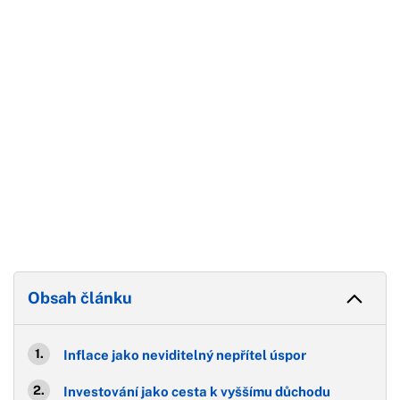
Konec reklamy
Obsah článku
Inflace jako neviditelný nepřítel úspor
Investování jako cesta k vyššímu důchodu