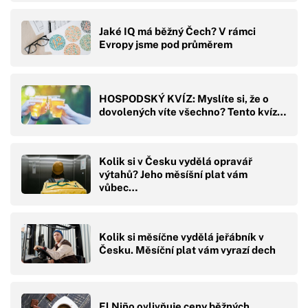
Jaké IQ má běžný Čech? V rámci
Evropy jsme pod průměrem
HOSPODSKÝ KVÍZ: Myslíte si, že o
dovolených víte všechno? Tento kvíz…
Kolik si v Česku vydělá opravář
výtahů? Jeho měsíšní plat vám
vůbec…
Kolik si měsíčne vydělá jeřábník v
Česku. Měsíční plat vám vyrazí dech
El Niño ovlivňuje ceny běžných