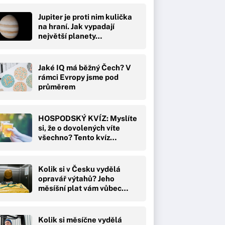
Jupiter je proti nim kulička
na hraní. Jak vypadají
největší planety…
Jaké IQ má běžný Čech? V
rámci Evropy jsme pod
průměrem
HOSPODSKÝ KVÍZ: Myslíte
si, že o dovolených víte
všechno? Tento kvíz…
Kolik si v Česku vydělá
opravář výtahů? Jeho
měsíšní plat vám vůbec…
Kolik si měsíčne vydělá