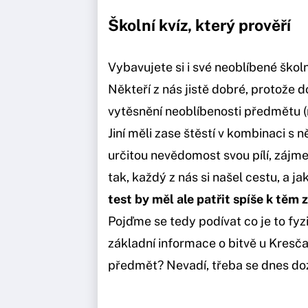
Školní kvíz, který prověří
Vybavujete si i své neoblíbené škol
Někteří z nás jistě dobré, protože d
vytěsnění neoblíbenosti předmětu
Jiní měli zase štěstí v kombinaci s
určitou nevědomost svou pílí, zájme
tak, každý z nás si našel cestu, a j
test by měl ale patřit spíše k těm 
Pojďme se tedy podívat co je to fyz
základní informace o bitvě u Kresča
předmět? Nevadí, třeba se dnes doz