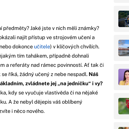
ní předměty? Jaké jste v nich měli známky?
okázali najít přístup ve strojovém učení a
 (nebo dokonce
učitele
) v klíčových chvílích.
 nějakým tím tahákem, případně dohnali
m a referáty nad rámec povinností. Ať tak či
ak se říká, žádný učený z nebe nespadl.
Náš
základním, zvládnete jej „na jedničku“ i vy?
ika, kdy se vyučuje vlastivěda či na nějaké
ku. A že nebyl dějepis váš oblíbený
víte i něco nového.