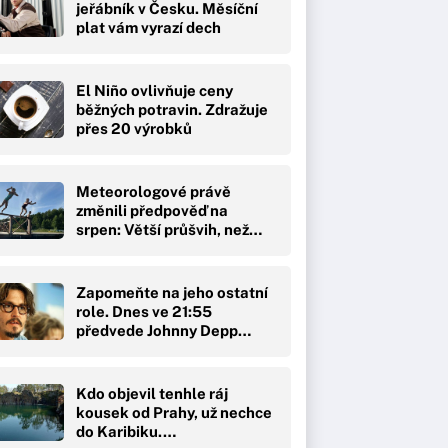
jeřábník v Česku. Měsíční
plat vám vyrazí dech
El Niño ovlivňuje ceny
běžných potravin. Zdražuje
přes 20 výrobků
Meteorologové právě
změnili předpověď na
srpen: Větší průšvih, než…
Zapomeňte na jeho ostatní
role. Dnes ve 21:55
předvede Johnny Depp…
Kdo objevil tenhle ráj
kousek od Prahy, už nechce
do Karibiku.…