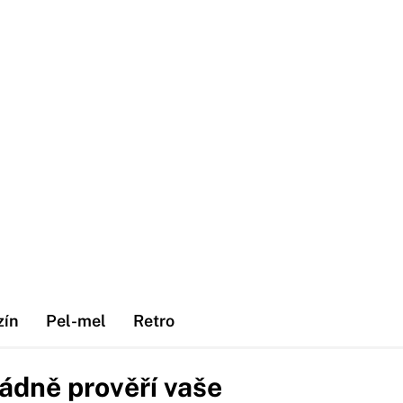
zín
Pel-mel
Retro
řádně prověří vaše