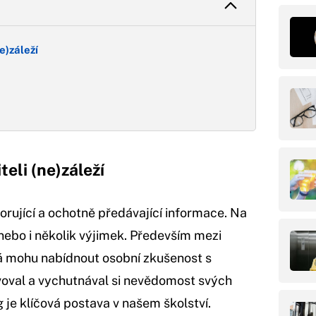
e)záleží
teli (ne)záleží
rující a ochotně předávající informace. Na
nebo i několik výjimek. Především mezi
I já mohu nabídnout osobní zkušenost s
voval a vychutnával si nevědomost svých
 je klíčová postava v našem školství.