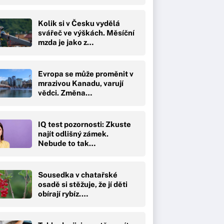
Kolik si v Česku vydělá
svářeč ve výškách. Měsíční
mzda je jako z…
Evropa se může proměnit v
mrazivou Kanadu, varují
vědci. Změna…
IQ test pozornosti: Zkuste
najít odlišný zámek.
Nebude to tak…
Sousedka v chatařské
osadě si stěžuje, že jí děti
obírají rybíz.…