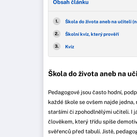
Obsah článku
Škola do života aneb na učiteli (n
Školní kvíz, který prověří
Kvíz
Škola do života aneb na uči
Pedagogové jsou často hodní, podpo
každé škole se ovšem najde jedna, 
staršími či zpohodlnělými učiteli. 
člověkem, který třídu spíše demoti
svěřenců před tabulí. Jistě, pedagog