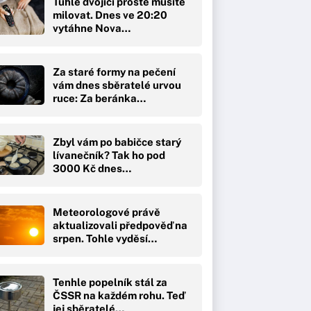
Tuhle dvojici prostě musíte
milovat. Dnes ve 20:20
vytáhne Nova…
Za staré formy na pečení
vám dnes sběratelé urvou
ruce: Za beránka…
Zbyl vám po babičce starý
lívanečník? Tak ho pod
3000 Kč dnes…
Meteorologové právě
aktualizovali předpověď na
srpen. Tohle vyděsí…
Tenhle popelník stál za
ČSSR na každém rohu. Teď
jej sběratelé…