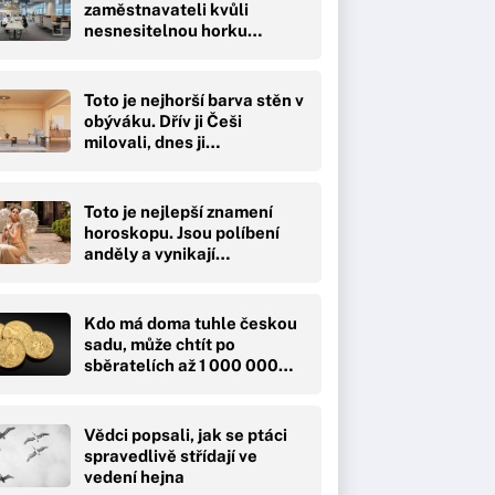
zaměstnavateli kvůli
nesnesitelnou horku…
Toto je nejhorší barva stěn v
obýváku. Dřív ji Češi
milovali, dnes ji…
Toto je nejlepší znamení
horoskopu. Jsou políbení
anděly a vynikají…
Kdo má doma tuhle českou
sadu, může chtít po
sběratelích až 1 000 000…
Vědci popsali, jak se ptáci
spravedlivě střídají ve
vedení hejna