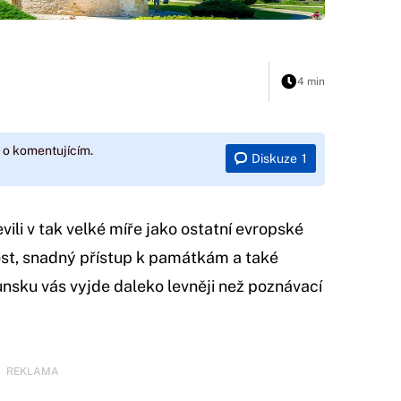
4 min
 o komentujícím.
Diskuze
1
li v tak velké míře jako ostatní evropské
ost, snadný přístup k památkám a také
nsku vás vyjde daleko levněji než poznávací
REKLAMA