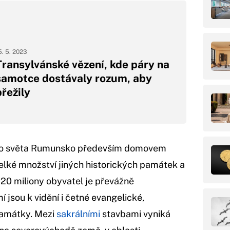
5. 5. 2023
Transylvánské vězení, kde páry na
samotce dostávaly rozum, aby
přežily
lého světa Rumunsko především domovem
elké množství jiných historických památek a
 20 miliony obyvatel je převážně
 jsou k vidění i četné evangelické,
památky. Mezi
sakrálními
stavbami vyniká