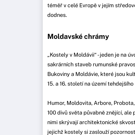
téměř v celé Evropě v jejím středov
dodnes.
Moldavské chrámy
„Kostely v Moldávii“ - jeden je na ú
sakrárních staveb rumunské pravosl
Bukoviny a Moldávie, které jsou k
15. a 16. století na území tehdejšíh
Humor, Moldovita, Arbore, Probota,
100 divů světa půvabně znějící, al
nimi skrývají architektonické skvos
jejichž kostely si zaslouží pozornos