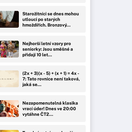
Starožitníci se dnes mohou
utlouci po starých
hmoždířích. Bronzový…
Nejhorší letní vzory pro
seniorky: Jsou směšné a
přidají 10 let…
(2x + 3)(x - 5) + (x + 1) = 4x -
7: Tato rovnice není taková,
jaká se…
Nezapomenutelná klasika
vrací úder! Dnes ve 20:00
vytáhne ČT2…