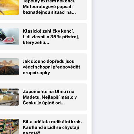
Tepelný extrém nekončí.
Meteorologové popsali
beznadějnou situaci na…
Klasické žehličky končí.
Lidl zlevnil o 35 % přístroj,
který žehlí…
Jak dlouho dopředu jsou
vědci schopni předpovědět
erupci sopky
Zapomeňte na Olmu i na
Madetu. Nejlepší máslo v
Česku je úplně od…
Billa udělala radikální krok.
Kaufland a Lidl se chystají
na totéž