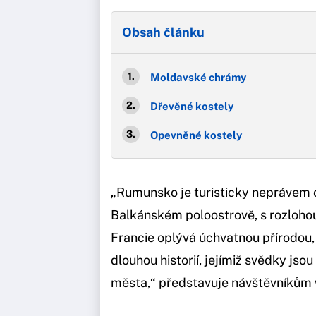
Obsah článku
Moldavské chrámy
Dřevěné kostely
Opevněné kostely
„Rumunsko je turisticky neprávem o
Balkánském poloostrově, s rozlohou
Francie oplývá úchvatnou přírodou,
dlouhou historií, jejímiž svědky js
města,“ představuje návštěvníků