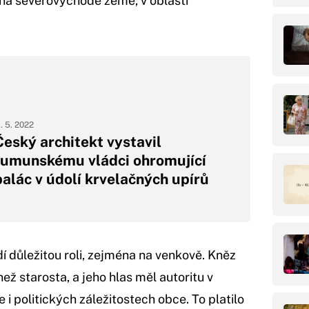
a severovýchodě země, v oblasti
1. 5. 2022
Český architekt vystavil
rumunskému vládci ohromující
palác v údolí krvelačných upírů
idí důležitou roli, zejména na venkově. Kněz
 než starosta, a jeho hlas měl autoritu v
i politických záležitostech obce. To platilo