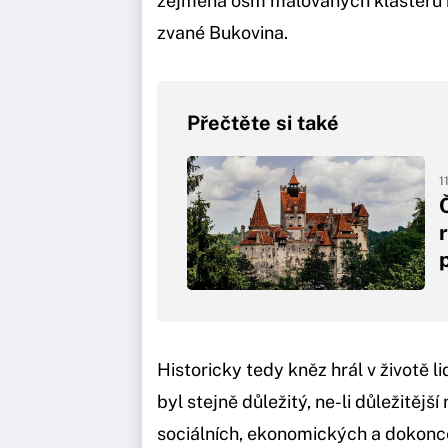
zejména osm malovaných klášterů n
zvané Bukovina.
Přečtěte si také
1
Historicky tedy kněz hrál v životě l
byl stejně důležitý, ne-li důležitější
sociálních, ekonomických a dokonce 