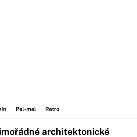
zín
Pel-mel
Retro
mořádné architektonické