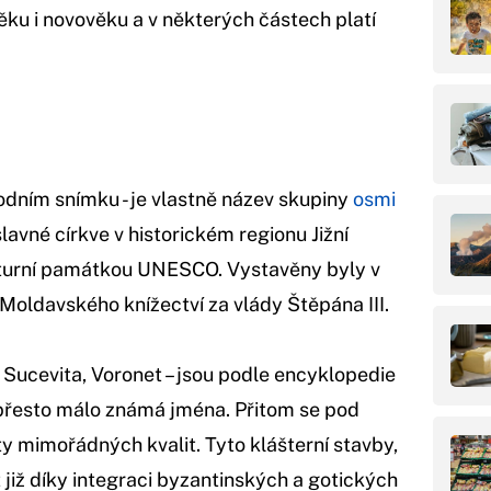
ěku i novověku a v některých částech platí
vodním snímku - je vlastně název skupiny
osmi
avné církve v historickém regionu Jižní
ulturní památkou UNESCO. Vystavěny byly v
o Moldavského knížectví za vlády Štěpána III.
 Sucevita, Voronet – jsou podle encyklopedie
e přesto málo známá jména. Přitom se pod
ty mimořádných kvalit. Tyto klášterní stavby,
t již díky integraci byzantinských a gotických