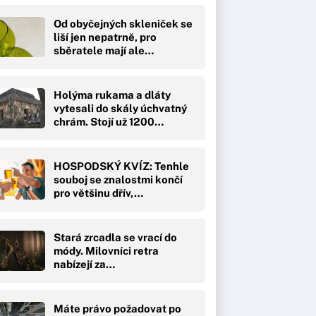
Od obyčejných skleniček se
liší jen nepatrně, pro
sběratele mají ale…
Holýma rukama a dláty
vytesali do skály úchvatný
chrám. Stojí už 1200…
HOSPODSKÝ KVÍZ: Tenhle
souboj se znalostmi končí
pro většinu dřív,…
Stará zrcadla se vrací do
módy. Milovníci retra
nabízejí za…
Máte právo požadovat po