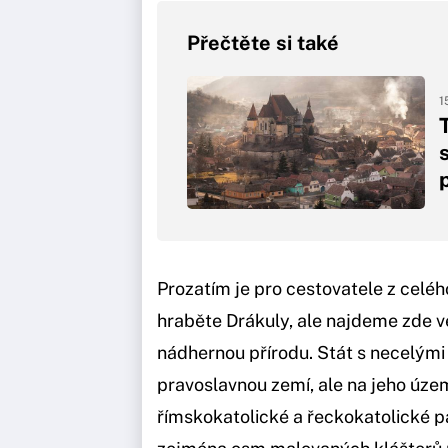
Přečtěte si také
1
Prozatím je pro cestovatele z ce
hraběte Drákuly, ale najdeme zde v
nádhernou přírodu. Stát s necelými
pravoslavnou zemí, ale na jeho území
římskokatolické a řeckokatolické 