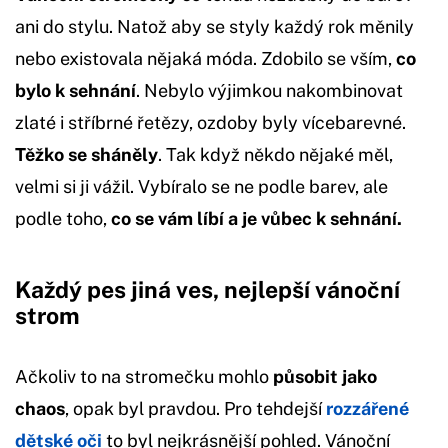
ani do stylu. Natož aby se styly každý rok měnily
nebo existovala nějaká móda. Zdobilo se vším,
co
bylo k sehnání
. Nebylo výjimkou nakombinovat
zlaté i stříbrné řetězy, ozdoby byly vícebarevné.
Těžko se sháněly
. Tak když někdo nějaké měl,
velmi si ji vážil. Vybíralo se ne podle barev, ale
podle toho,
co se vám líbí a je vůbec k sehnání.
Každý pes jiná ves, nejlepší vánoční
strom
Ačkoliv to na stromečku mohlo
působit jako
chaos
, opak byl pravdou. Pro tehdejší
rozzářené
dětské oči
to byl nejkrásnější pohled. Vánoční