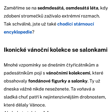
Zaměříme se na
sedmdesátá, osmdesátá léta
, kdy
zdobení stromečků zažívalo extrémní rozmach.
Tak schválně, jste už také
chodící stárnoucí
encyklopedie
?
Ikonické vánoční kolekce se salonkami
Mnohé vzpomínky se dnešním čtyřicátníkům a
padesátníkům pojí s
vánočními kolekcemi
, které
obsahovaly
fondánové figurky a salonky
. Ty už
dneska vážně nikde neseženete. Ta voňavá a
sladká chuť patří k nejintenzivnějším drobnostem,
které dělaly Vánoce.