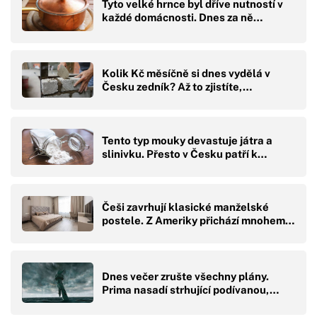
Tyto velké hrnce byl dříve nutností v
každé domácnosti. Dnes za ně…
Kolik Kč měsíčně si dnes vydělá v
Česku zedník? Až to zjistíte,…
Tento typ mouky devastuje játra a
slinivku. Přesto v Česku patří k…
Češi zavrhují klasické manželské
postele. Z Ameriky přichází mnohem…
Dnes večer zrušte všechny plány.
Prima nasadí strhující podívanou,…