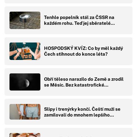
Tenhle popelník stál za ČSSR na
každém rohu. Teď jej sběratelé…
HOSPODSKÝ KVÍZ: Co by měl každý
Čech stihnout do konce léta?
Obří těleso narazilo do Země a zrodil
se Měsíc. Bez katastrofické…
Slipy i trenýrky končí. Čeští muži se
zamilovali do mnohem lepšího…