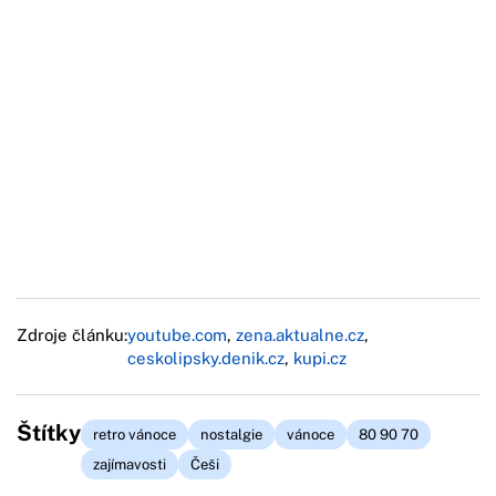
Zdroje článku:
youtube.com
,
zena.aktualne.cz
,
ceskolipsky.denik.cz
,
kupi.cz
Štítky
retro vánoce
nostalgie
vánoce
80 90 70
zajímavosti
Češi