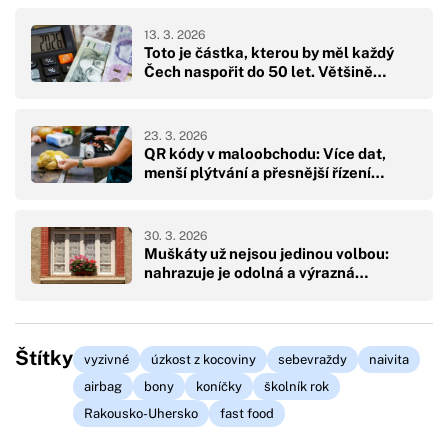
13. 3. 2026
Toto je částka, kterou by měl každý
Čech naspořit do 50 let. Většině…
23. 3. 2026
QR kódy v maloobchodu: Více dat,
menší plýtvání a přesnější řízení…
30. 3. 2026
Muškáty už nejsou jedinou volbou:
nahrazuje je odolná a výrazná…
Štítky
vyzivné
úzkost z kocoviny
sebevraždy
naivita
airbag
bony
koníčky
školník rok
Rakousko-Uhersko
fast food