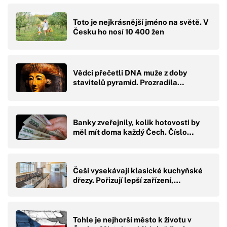
Toto je nejkrásnější jméno na světě. V
Česku ho nosí 10 400 žen
Vědci přečetli DNA muže z doby
stavitelů pyramid. Prozradila…
Banky zveřejnily, kolik hotovosti by
měl mít doma každý Čech. Číslo…
Češi vysekávají klasické kuchyňské
dřezy. Pořizují lepší zařízení,…
Tohle je nejhorší město k životu v