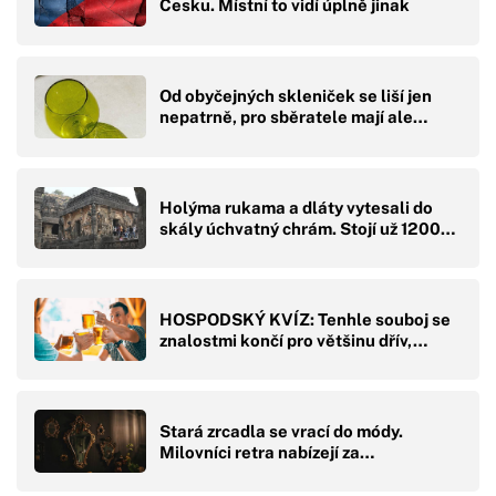
Česku. Místní to vidí úplně jinak
Od obyčejných skleniček se liší jen
nepatrně, pro sběratele mají ale…
Holýma rukama a dláty vytesali do
skály úchvatný chrám. Stojí už 1200…
HOSPODSKÝ KVÍZ: Tenhle souboj se
znalostmi končí pro většinu dřív,…
Stará zrcadla se vrací do módy.
Milovníci retra nabízejí za…