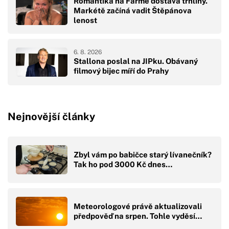
Romantika na Farmě dostává trhliny.
Markétě začíná vadit Štěpánova
lenost
6. 8. 2026
Stallona poslal na JIPku. Obávaný
filmový bijec míří do Prahy
Nejnovější články
Zbyl vám po babičce starý lívanečník?
Tak ho pod 3000 Kč dnes…
Meteorologové právě aktualizovali
předpověď na srpen. Tohle vyděsí…