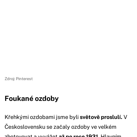
Zdroj: Pinterest
Foukané ozdoby
Křehkými ozdobami jsme byli
světově proslulí.
V
Československu se začaly ozdoby ve velkém
zhotovovat a vyvážet
až po roce 1931
. Hlavním