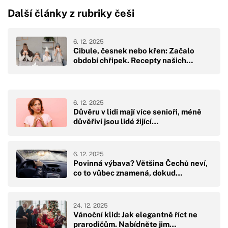
Další články z rubriky češi
6. 12. 2025
Cibule, česnek nebo křen: Začalo
období chřipek. Recepty našich…
6. 12. 2025
Důvěru v lidi mají více senioři, méně
důvěřiví jsou lidé žijící…
6. 12. 2025
Povinná výbava? Většina Čechů neví,
co to vůbec znamená, dokud…
24. 12. 2025
Vánoční klid: Jak elegantně říct ne
prarodičům. Nabídněte jim…