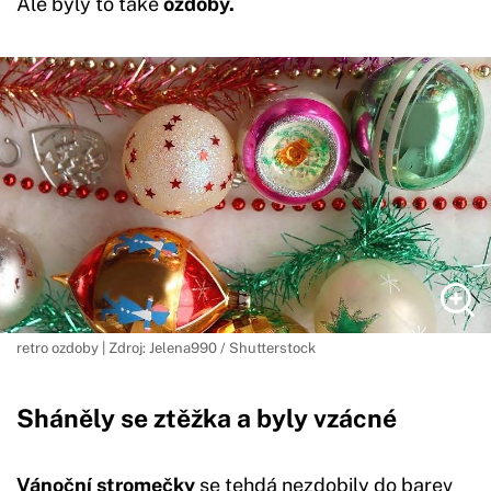
Ale byly to také
ozdoby.
retro ozdoby | Zdroj: Jelena990 / Shutterstock
Sháněly se ztěžka a byly vzácné
Vánoční stromečky
se tehdá nezdobily do barev