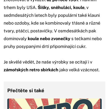
trhem byly USA.
Šišky, sněhuláci, koule
, v
sedmdesátých letech byly populární také klauni
nebo ozdoby, kde se kombinovaly třásně a různé
tvary, ptáčci, postavičky. V osmdesátkách pak
dominovaly
koule nebo zvonečky
s tečkami nebo
pruhy posypanými drtí připomínající cukr.
Je skvělé vědět, že naše výrobky se ocitají i v
zámořských retro sbírkách
jako velká vzácnost.
Přečtěte si také