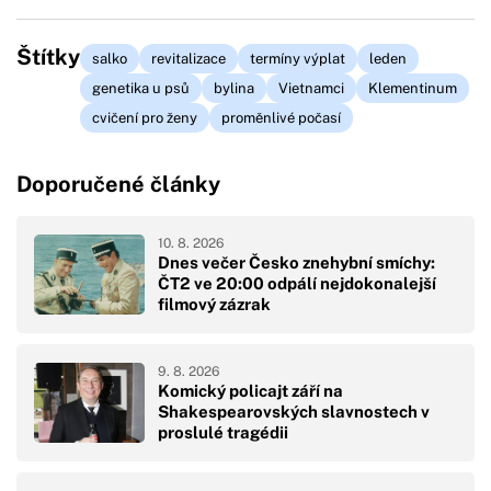
Štítky
salko
revitalizace
termíny výplat
leden
genetika u psů
bylina
Vietnamci
Klementinum
cvičení pro ženy
proměnlivé počasí
Doporučené články
10. 8. 2026
Dnes večer Česko znehybní smíchy:
ČT2 ve 20:00 odpálí nejdokonalejší
filmový zázrak
9. 8. 2026
Komický policajt září na
Shakespearovských slavnostech v
proslulé tragédii