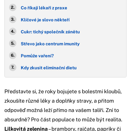
Co říkají lékaři z praxe
Klíčové je slovo někteří
Cukr: tichý společník zánětu
Střevo jako centrum imunity
Pomůže vaření?
Kdy zkusit eliminační dietu
Představte si, že roky bojujete s bolestmi kloubů,
zkoušíte různé léky a doplňky stravy, a přitom
odpověď možná leží přímo na vašem talíři. Zní to
absurdně? Pro část populace to může být realita.
Lilkovitá zelenina
– brambory, rajčata, papriky či