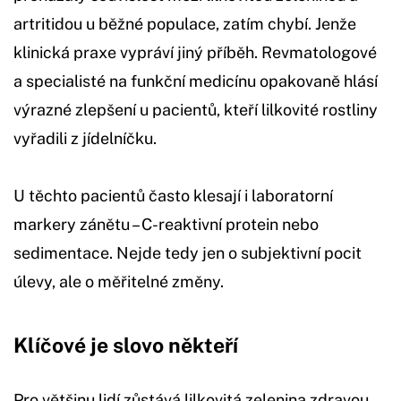
artritidou u běžné populace, zatím chybí. Jenže
klinická praxe vypráví jiný příběh. Revmatologové
a specialisté na funkční medicínu opakovaně hlásí
výrazné zlepšení u pacientů, kteří lilkovité rostliny
vyřadili z jídelníčku.
U těchto pacientů často klesají i laboratorní
markery zánětu – C-reaktivní protein nebo
sedimentace. Nejde tedy jen o subjektivní pocit
úlevy, ale o měřitelné změny.
Klíčové je slovo někteří
Pro většinu lidí zůstává lilkovitá zelenina zdravou