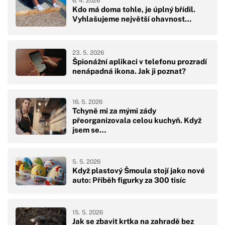
6. 4. 2026
Kdo má doma tohle, je úplný břídil.
Vyhlašujeme největší ohavnost…
23. 5. 2026
Špionážní aplikaci v telefonu prozradí
nenápadná ikona. Jak ji poznat?
16. 5. 2026
Tchyně mi za mými zády
přeorganizovala celou kuchyň. Když
jsem se…
5. 5. 2026
Když plastový Šmoula stojí jako nové
auto: Příběh figurky za 300 tisíc
15. 5. 2026
Jak se zbavit krtka na zahradě bez