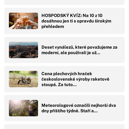
HOSPODSKÝ KVÍZ: Na 10 z 10
dosáhnou jen ti s opravdu širokým
přehledem
Deset vynálezů, které považujeme za
moderní, ale používali je už…
Cena plechových hraček
československé výroby raketově
stoupá. Za tuto…
Meteorologové označili nejhorší dva
dny příštího týdně. Staří a…