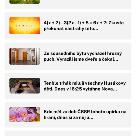
4(x + 2) - 3(2x - 1) + 5 = 6x + 7: Zkuste
překonat nástrahy této…
Ze sousedního bytu vycházel hrozný
puch. Vyrazili jsme dveře a čekal…
Tenhle trhák milují všechny Husákovy
děti. Dnes v 16:25 vytáhne Nova…
Kdo měl za dob ČSSR tohoto upírka na
hraní, dnes si za něj u…