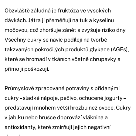
Obzvláště záludná je fruktóza ve vysokých
dávkách. Játra ji přeměňují na tuk a kyselinu
močovou, což zhoršuje zánět a zvyšuje riziko dny.
Všechny cukry se navíc podílejí na tvorbě
takzvaných pokročilých produktů glykace (AGEs),
které se hromadí v tkáních včetně chrupavky a
přímo ji poškozují.
Průmyslově zpracované potraviny s přidanými
cukry – sladké nápoje, pečivo, ochucené jogurty –
představují mnohem větší hrozbu než ovoce. Cukry
v jablku nebo hrušce doprovází vláknina a
antioxidanty, které zmírňují jejich negativní