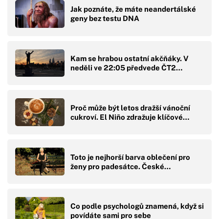
Jak poznáte, že máte neandertálské
geny bez testu DNA
Kam se hrabou ostatní akčňáky. V
neděli ve 22:05 předvede ČT2…
Proč může být letos dražší vánoční
cukroví. El Niño zdražuje klíčové…
Toto je nejhorší barva oblečení pro
ženy pro padesátce. České…
Co podle psychologů znamená, když si
povídáte sami pro sebe