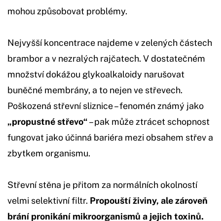
mohou způsobovat problémy.
Nejvyšší koncentrace najdeme v zelených částech
brambor a v nezralých rajčatech. V dostatečném
množství dokážou glykoalkaloidy narušovat
buněčné membrány, a to nejen ve střevech.
Poškozená střevní sliznice – fenomén známý jako
„propustné střevo“
– pak může ztrácet schopnost
fungovat jako účinná bariéra mezi obsahem střev a
zbytkem organismu.
Střevní stěna je přitom za normálních okolností
velmi selektivní filtr.
Propouští živiny, ale zároveň
brání pronikání mikroorganismů a jejich toxinů.