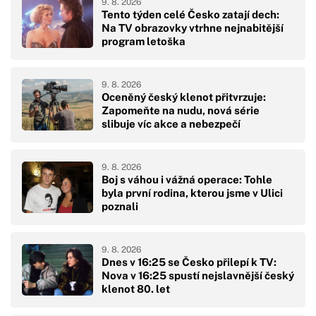
9. 8. 2026
Tento týden celé Česko zatají dech:
Na TV obrazovky vtrhne nejnabitější
program letoška
9. 8. 2026
Oceněný český klenot přitvrzuje:
Zapomeňte na nudu, nová série
slibuje víc akce a nebezpečí
9. 8. 2026
Boj s váhou i vážná operace: Tohle
byla první rodina, kterou jsme v Ulici
poznali
9. 8. 2026
Dnes v 16:25 se Česko přilepí k TV:
Nova v 16:25 spustí nejslavnější český
klenot 80. let