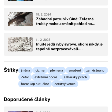
19. 2. 2024
Záhadné potrubí v Číně: Železné
trubky mohou změnit pohled na…
11. 2. 2023
Inuité jedli ryby syrové, skoro nikdy je
tepelně nezpracovávali.…
Štítky
jména
cizrna
plemena
smažení
zaměstnanci
Zetor
extrémní počasí
saharský prach
horoskop aktuálně
čerstvý věnec
Doporučené články