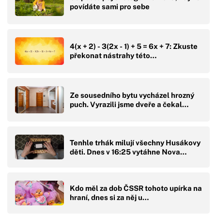
povídáte sami pro sebe
4(x + 2) - 3(2x - 1) + 5 = 6x + 7: Zkuste
překonat nástrahy této…
Ze sousedního bytu vycházel hrozný
puch. Vyrazili jsme dveře a čekal…
Tenhle trhák milují všechny Husákovy
děti. Dnes v 16:25 vytáhne Nova…
Kdo měl za dob ČSSR tohoto upírka na
hraní, dnes si za něj u…