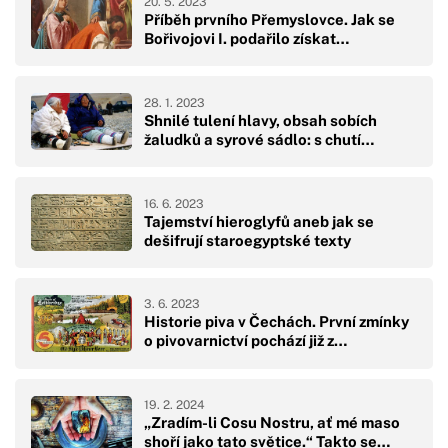
20. 5. 2023
Příběh prvního Přemyslovce. Jak se
Bořivojovi I. podařilo získat…
28. 1. 2023
Shnilé tulení hlavy, obsah sobích
žaludků a syrové sádlo: s chutí…
16. 6. 2023
Tajemství hieroglyfů aneb jak se
dešifrují staroegyptské texty
3. 6. 2023
Historie piva v Čechách. První zmínky
o pivovarnictví pochází již z…
19. 2. 2024
„Zradím-li Cosu Nostru, ať mé maso
shoří jako tato světice.“ Takto se…