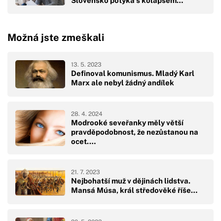
Slovensko potýká s kolapsem…
Možná jste zmeškali
13. 5. 2023
Definoval komunismus. Mladý Karl
Marx ale nebyl žádný andílek
28. 4. 2024
Modrooké seveřanky měly větší
pravděpodobnost, že nezůstanou na
ocet.…
21. 7. 2023
Nejbohatší muž v dějinách lidstva.
Mansá Músa, král středověké říše…