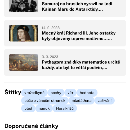
Samuraj na bruslích vyrazil na lodi
Kainan Maru do Antarktidy.…
14. 9. 2023
Mocný král Richard III. Jeho ostatky
byly objeveny teprve nedávno...…
3. 3. 2023
Pythagora zná díky matematice určitě
každý, ale byl to větší podivín,…
Štítky
vražedkyně
sochy
vítr
hodnota
péče o vánoční stromek
mladá žena
zažívání
bled
nanuk
Hora křížů
Doporučené články