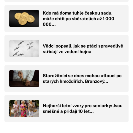
Kdo má doma tuhle českou sadu,
může chtít po sběratelích až 1 000
000…
Vědci popsali, jak se ptáci spravedlivě
střídají ve vedení hejna
Starožitníci se dnes mohou utlouci po
starých hmoždířích. Bronzový…
Nejhorší letní vzory pro seniorky: Jsou
směšné a přidají 10 let…