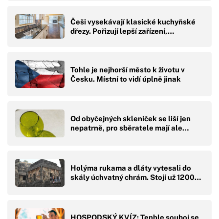
Češi vysekávají klasické kuchyňské
dřezy. Pořizují lepší zařízení,…
Tohle je nejhorší město k životu v
Česku. Místní to vidí úplně jinak
Od obyčejných skleniček se liší jen
nepatrně, pro sběratele mají ale…
Holýma rukama a dláty vytesali do
skály úchvatný chrám. Stojí už 1200…
HOSPODSKÝ KVÍZ: Tenhle souboj se