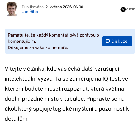
Publikováno:
2. května 2026, 06:00
2 min
Jan Říha
Pamatujte, že každý komentář bývá zprávou o
Diskuze
komentujícím.
Děkujeme za vaše komentáře.
Vítejte v článku, kde vás čeká další vzrušující
intelektuální výzva. Ta se zaměřuje na IQ test, ve
kterém budete muset rozpoznat, která květina
doplní prázdné místo v tabulce. Připravte se na
úkol, který spojuje logické myšlení a pozornost k
detailům.
Začátek reklamy