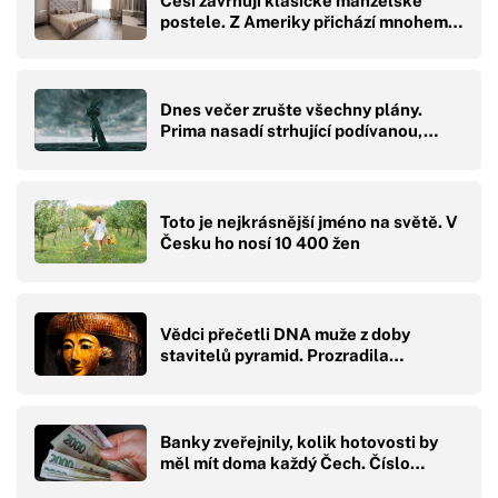
Češi zavrhují klasické manželské
postele. Z Ameriky přichází mnohem…
Dnes večer zrušte všechny plány.
Prima nasadí strhující podívanou,…
Toto je nejkrásnější jméno na světě. V
Česku ho nosí 10 400 žen
Vědci přečetli DNA muže z doby
stavitelů pyramid. Prozradila…
Banky zveřejnily, kolik hotovosti by
měl mít doma každý Čech. Číslo…