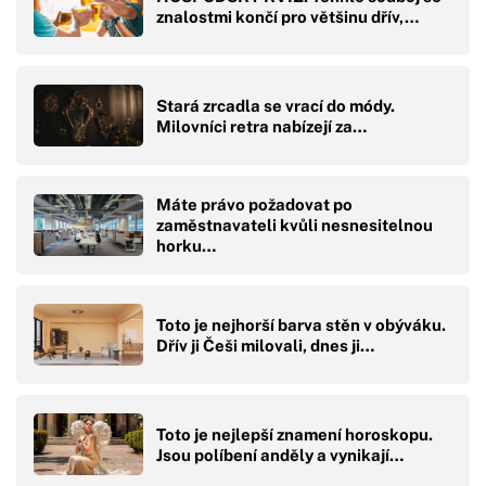
znalostmi končí pro většinu dřív,…
Stará zrcadla se vrací do módy.
Milovníci retra nabízejí za…
Máte právo požadovat po
zaměstnavateli kvůli nesnesitelnou
horku…
Toto je nejhorší barva stěn v obýváku.
Dřív ji Češi milovali, dnes ji…
Toto je nejlepší znamení horoskopu.
Jsou políbení anděly a vynikají…