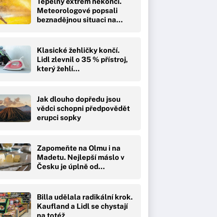
Tepelný extrém nekončí.
Meteorologové popsali
beznadějnou situaci na…
Klasické žehličky končí.
Lidl zlevnil o 35 % přístroj,
který žehlí…
Jak dlouho dopředu jsou
vědci schopni předpovědět
erupci sopky
Zapomeňte na Olmu i na
Madetu. Nejlepší máslo v
Česku je úplně od…
Billa udělala radikální krok.
Kaufland a Lidl se chystají
na totéž