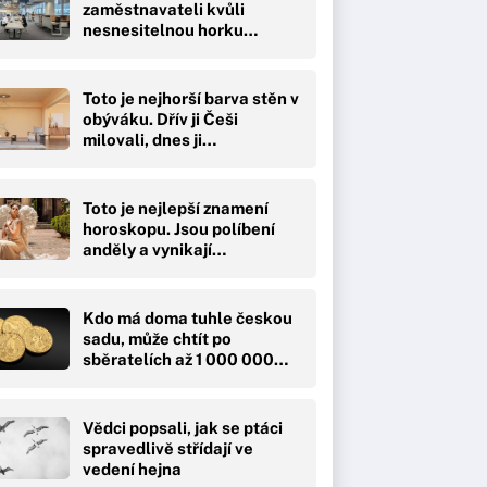
zaměstnavateli kvůli
nesnesitelnou horku…
Toto je nejhorší barva stěn v
obýváku. Dřív ji Češi
milovali, dnes ji…
Toto je nejlepší znamení
horoskopu. Jsou políbení
anděly a vynikají…
Kdo má doma tuhle českou
sadu, může chtít po
sběratelích až 1 000 000…
Vědci popsali, jak se ptáci
spravedlivě střídají ve
vedení hejna