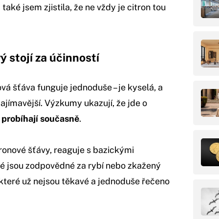
také jsem zjistila, že ne vždy je citron tou
 stojí za účinností
vá šťáva funguje jednoduše – je kyselá, a
 zajímavější. Výzkumy ukazují, že jde o
 probíhají současně
.
tronové šťávy, reaguje s bazickými
eré jsou zodpovědné za rybí nebo zkažený
i, které už nejsou těkavé a jednoduše řečeno