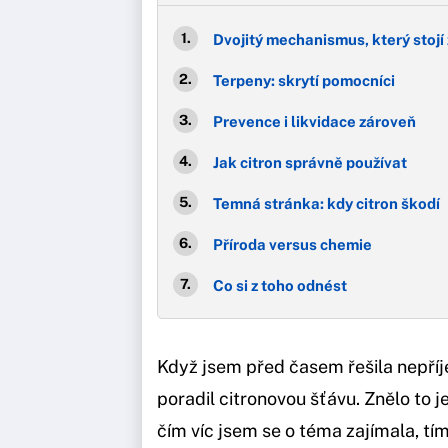
Dvojitý mechanismus, který stojí 
Terpeny: skrytí pomocníci
Prevence i likvidace zároveň
Jak citron správně používat
Temná stránka: kdy citron škodí
Příroda versus chemie
Co si z toho odnést
Když jsem před časem řešila nepří
poradil citronovou šťávu. Znělo to j
čím víc jsem se o téma zajímala, tí