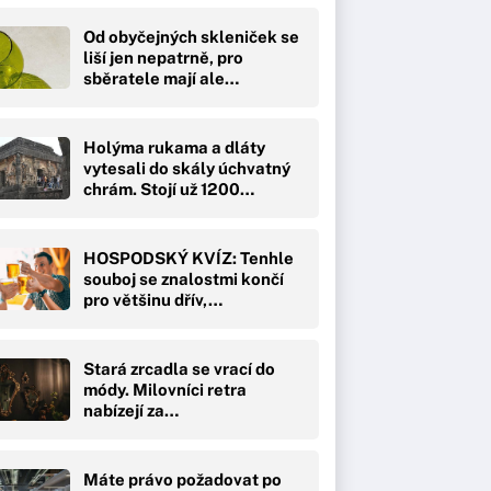
Od obyčejných skleniček se
liší jen nepatrně, pro
sběratele mají ale…
Holýma rukama a dláty
vytesali do skály úchvatný
chrám. Stojí už 1200…
HOSPODSKÝ KVÍZ: Tenhle
souboj se znalostmi končí
pro většinu dřív,…
Stará zrcadla se vrací do
módy. Milovníci retra
nabízejí za…
Máte právo požadovat po