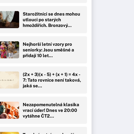
Starožitníci se dnes mohou
utlouci po starých
hmoždířích. Bronzový…
Nejhorší letní vzory pro
seniorky: Jsou směšné a
přidají 10 let…
(2x + 3)(x - 5) + (x + 1) = 4x -
7: Tato rovnice není taková,
jaká se…
Nezapomenutelná klasika
vrací úder! Dnes ve 20:00
vytáhne ČT2…