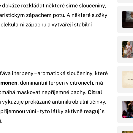
 dokáže rozkládat některé sirné sloučeniny,
akteristickým zápachem potu. A některé složky
olekulami zápachu a vytvářejí stabilní
áva i terpeny – aromatické sloučeniny, které
imonen
, dominantní terpen v citronech, má
a pomáhá maskovat nepříjemné pachy.
Citral
a vykazuje prokázané antimikrobiální účinky.
příjemnou vůní – tyto látky aktivně reagují s
.