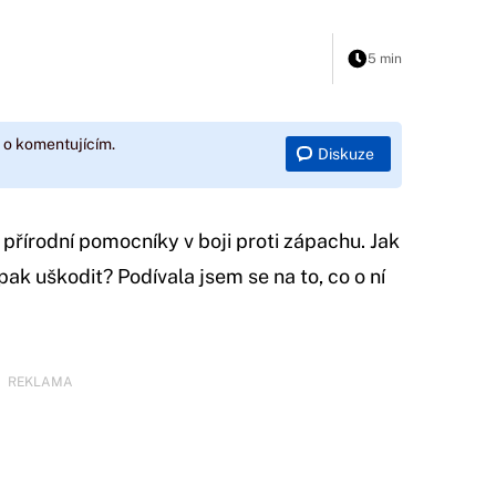
5 min
 o komentujícím.
Diskuze
 přírodní pomocníky v boji proti zápachu. Jak
ak uškodit? Podívala jsem se na to, co o ní
REKLAMA