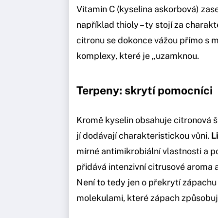
Vitamin C (kyselina askorbová) zase
například thioly – ty stojí za char
citronu se dokonce vážou přímo s m
komplexy, které je „uzamknou.
Terpeny: skrytí pomocníci
Kromě kyselin obsahuje citronová šť
jí dodávají charakteristickou vůni.
L
mírné antimikrobiální vlastnosti 
přidává intenzivní citrusové aroma 
Není to tedy jen o překrytí zápachu 
molekulami, které zápach způsobují