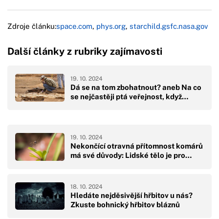
Zdroje článku:
space.com
,
phys.org
,
starchild.gsfc.nasa.gov
Další články z rubriky zajímavosti
19. 10. 2024
Dá se na tom zbohatnout? aneb Na co
se nejčastěji ptá veřejnost, když…
19. 10. 2024
Nekončící otravná přítomnost komárů
má své důvody: Lidské tělo je pro…
18. 10. 2024
Hledáte nejděsivější hřbitov u nás?
Zkuste bohnický hřbitov bláznů