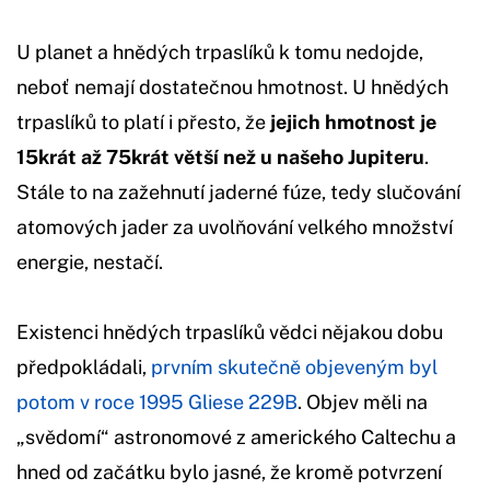
U planet a hnědých trpaslíků k tomu nedojde,
neboť nemají dostatečnou hmotnost. U hnědých
trpaslíků to platí i přesto, že
jejich hmotnost je
15krát až 75krát větší než u našeho Jupiteru
.
Stále to na zažehnutí jaderné fúze, tedy slučování
atomových jader za uvolňování velkého množství
energie, nestačí.
Existenci hnědých trpaslíků vědci nějakou dobu
předpokládali,
prvním skutečně objeveným byl
potom v roce 1995 Gliese 229B
. Objev měli na
„svědomí“ astronomové z amerického Caltechu a
hned od začátku bylo jasné, že kromě potvrzení