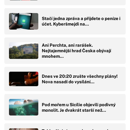
Stačí jedna zpráva a přijdete o peníze i
účet. Kyberšmejdi na…
Ani Perchta, ani rarášek.
Nejtajemnější hrad Česka obývají
mnohem…
Dnes ve 20:20 zrušte všechny plány!
Nova nasadí do vysílání…
Pod mořem u Sicílie objevili podivný
monolit. Je dvakrát starší než…