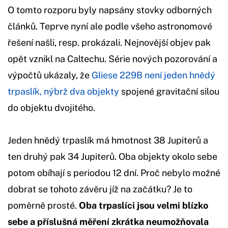
O tomto rozporu byly napsány stovky odborných
článků. Teprve nyní ale podle všeho astronomové
řešení našli, resp. prokázali. Nejnovější objev pak
opět vznikl na Caltechu. Série nových pozorování a
výpočtů ukázaly, že
Gliese 229B není jeden hnědý
trpaslík, nýbrž dva objekty
spojené gravitační silou
do objektu dvojitého.
Jeden hnědý trpaslík má hmotnost 38 Jupiterů a
ten druhý pak 34 Jupiterů. Oba objekty okolo sebe
potom obíhají s periodou 12 dní. Proč nebylo možné
dobrat se tohoto závěru jíž na začátku? Je to
poměrně prosté.
Oba trpaslíci jsou velmi blízko
sebe a příslušná měření zkrátka neumožňovala