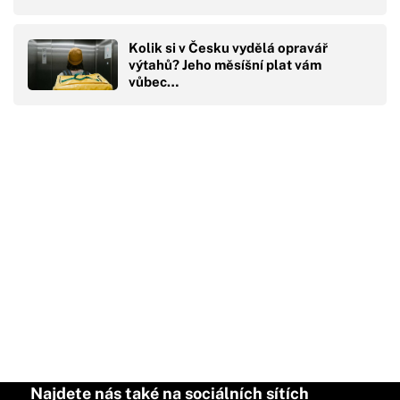
Kolik si v Česku vydělá opravář
výtahů? Jeho měsíšní plat vám
vůbec…
Najdete nás také na sociálních sítích