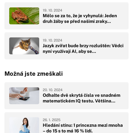
19. 10. 2024
Mělo se za to, že je vyhynulá: Jeden
druh žáby se před našimi zraky…
19. 10. 2024
Jazyk zvířat bude brzy rozluštěn: Vědci
nyní využívají AI, aby se…
Možná jste zmeškali
20. 10. 2024
Odhalte dvě skrytá čísla ve snadném
matematickém IQ testu. Většina…
26. 1. 2025
Hledání stínu: 1 princezna mezi mnoha
– do 15 s to má 16 % lidí.