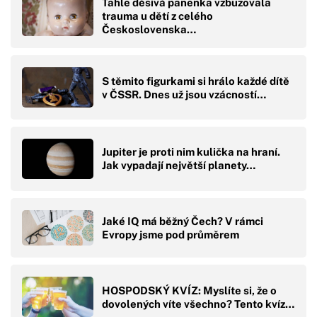
Tahle děsivá panenka vzbuzovala
trauma u dětí z celého
Československa…
S těmito figurkami si hrálo každé dítě
v ČSSR. Dnes už jsou vzácností…
Jupiter je proti nim kulička na hraní.
Jak vypadají největší planety…
Jaké IQ má běžný Čech? V rámci
Evropy jsme pod průměrem
HOSPODSKÝ KVÍZ: Myslíte si, že o
dovolených víte všechno? Tento kvíz…