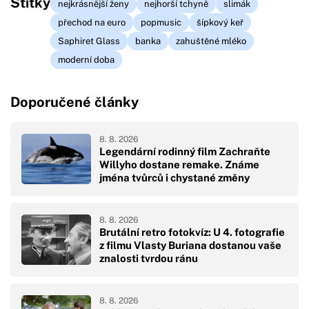
Štítky
nejkrásnější ženy
nejhorší tchyně
slimák
přechod na euro
popmusic
šípkový keř
Saphiret Glass
banka
zahuštěné mléko
moderní doba
Doporučené články
8. 8. 2026
Legendární rodinný film Zachraňte
Willyho dostane remake. Známe
jména tvůrců i chystané změny
8. 8. 2026
Brutální retro fotokvíz: U 4. fotografie
z filmu Vlasty Buriana dostanou vaše
znalosti tvrdou ránu
8. 8. 2026