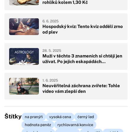
rohlíků kolem 1,30 Kč
6. 6. 2025
Hospodský kvíz: Tento kvíz oddělí zrno
od plev
28. 5. 2025
Muži v těchto 3 znameních si chtějí jen
užívat. Po jejich eskapádách…
1. 6. 2025
Neuvěřitelná záchrana zvířete: Tohle
video vám zlepší den
Štítky
na pranýři
vysoká cena
černý led
hodnota peněz
rychlovarná konvice