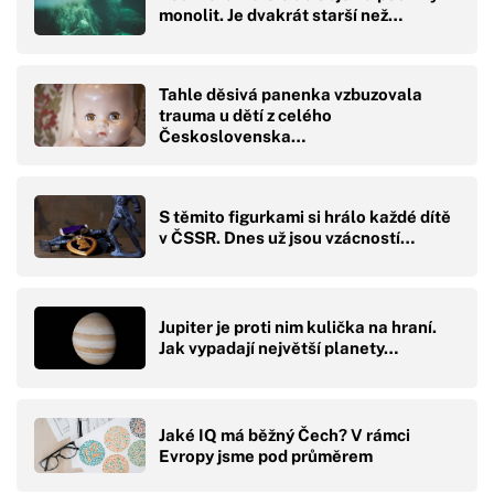
monolit. Je dvakrát starší než…
Tahle děsivá panenka vzbuzovala
trauma u dětí z celého
Československa…
S těmito figurkami si hrálo každé dítě
v ČSSR. Dnes už jsou vzácností…
Jupiter je proti nim kulička na hraní.
Jak vypadají největší planety…
Jaké IQ má běžný Čech? V rámci
Evropy jsme pod průměrem