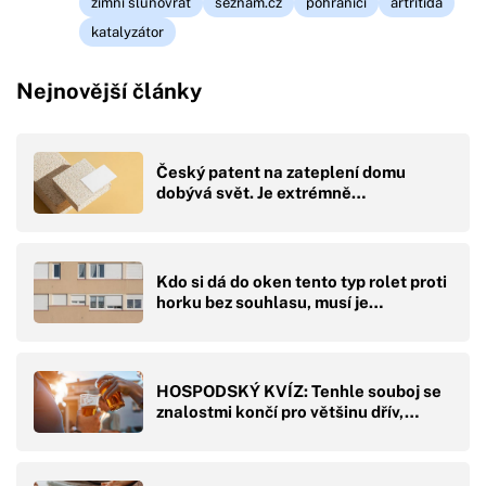
zimní slunovrat
seznam.cz
pohraničí
artritida
katalyzátor
Nejnovější články
Český patent na zateplení domu
dobývá svět. Je extrémně…
Kdo si dá do oken tento typ rolet proti
horku bez souhlasu, musí je…
HOSPODSKÝ KVÍZ: Tenhle souboj se
znalostmi končí pro většinu dřív,…