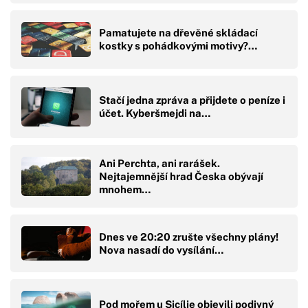
Pamatujete na dřevěné skládací
kostky s pohádkovými motivy?…
Stačí jedna zpráva a přijdete o peníze i
účet. Kyberšmejdi na…
Ani Perchta, ani rarášek.
Nejtajemnější hrad Česka obývají
mnohem…
Dnes ve 20:20 zrušte všechny plány!
Nova nasadí do vysílání…
Pod mořem u Sicílie objevili podivný