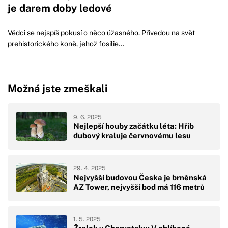
je darem doby ledové
Vědci se nejspíš pokusí o něco úžasného. Přivedou na svět
prehistorického koně, jehož fosilie...
Možná jste zmeškali
9. 6. 2025
Nejlepší houby začátku léta: Hřib
dubový kraluje červnovému lesu
29. 4. 2025
Nejvyšší budovou Česka je brněnská
AZ Tower, nejvyšší bod má 116 metrů
1. 5. 2025