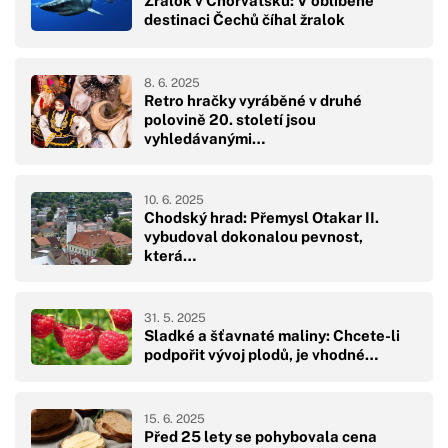
Žralok v Chorvatsku: V oblíbené
destinaci Čechů číhal žralok
8. 6. 2025
Retro hračky vyráběné v druhé
polovině 20. století jsou
vyhledávanými…
10. 6. 2025
Chodský hrad: Přemysl Otakar II.
vybudoval dokonalou pevnost,
která…
31. 5. 2025
Sladké a šťavnaté maliny: Chcete-li
podpořit vývoj plodů, je vhodné…
15. 6. 2025
Před 25 lety se pohybovala cena