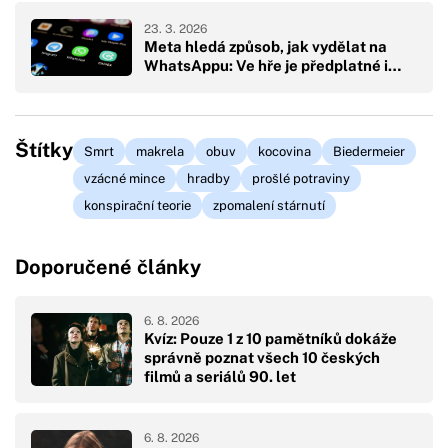
23. 3. 2026
Meta hledá způsob, jak vydělat na
WhatsAppu: Ve hře je předplatné i…
Štítky
Smrt
makrela
obuv
kocovina
Biedermeier
vzácné mince
hradby
prošlé potraviny
konspirační teorie
zpomalení stárnutí
Doporučené články
6. 8. 2026
Kvíz: Pouze 1 z 10 pamětníků dokáže
správně poznat všech 10 českých
filmů a seriálů 90. let
6. 8. 2026