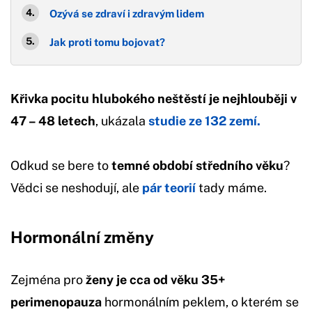
Ozývá se zdraví i zdravým lidem
Jak proti tomu bojovat?
Křivka pocitu hlubokého neštěstí je nejhlouběji v
47 – 48 letech
, ukázala
studie ze 132 zemí.
Odkud se bere to
temné období středního věku
?
Vědci se neshodují, ale
pár teorií
tady máme.
Hormonální změny
Zejména pro
ženy je cca od věku 35+
perimenopauza
hormonálním peklem, o kterém se