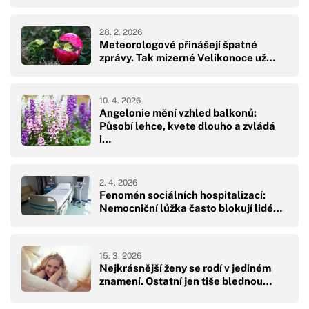
28. 2. 2026
Meteorologové přinášejí špatné
zprávy. Tak mizerné Velikonoce už…
10. 4. 2026
Angelonie mění vzhled balkonů:
Působí lehce, kvete dlouho a zvládá
i…
2. 4. 2026
Fenomén sociálních hospitalizací:
Nemocniční lůžka často blokují lidé…
15. 3. 2026
Nejkrásnější ženy se rodí v jediném
znamení. Ostatní jen tiše blednou…