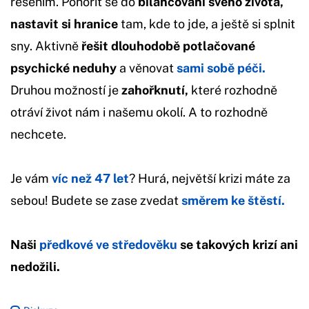
řešením. Ponořit se do
bilancování svého života,
nastavit si hranice
tam, kde to jde, a ještě si splnit
sny. Aktivně
řešit dlouhodobě potlačované
psychické neduhy
a věnovat
sami sobě péči.
Druhou možností je
zahořknutí,
které rozhodně
otráví život nám i našemu okolí. A to rozhodně
nechcete.
Je vám
víc než 47 let
? Hurá, největší krizi máte za
sebou! Budete se zase zvedat
směrem ke štěstí.
Naši
předkové ve středověku
se takových krizí ani
nedožili.