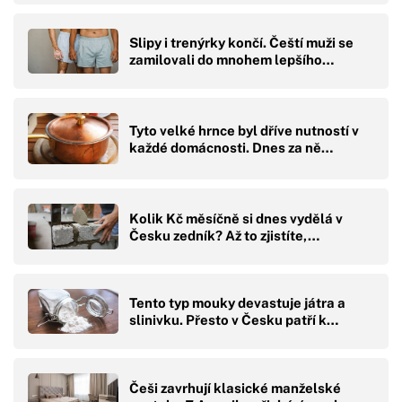
Slipy i trenýrky končí. Čeští muži se
zamilovali do mnohem lepšího…
Tyto velké hrnce byl dříve nutností v
každé domácnosti. Dnes za ně…
Kolik Kč měsíčně si dnes vydělá v
Česku zedník? Až to zjistíte,…
Tento typ mouky devastuje játra a
slinivku. Přesto v Česku patří k…
Češi zavrhují klasické manželské