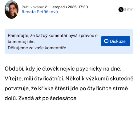
Publikováno:
21. listopadu 2025, 17:30
3 min
Renata Petříčková
Pamatujte, že každý komentář bývá zprávou o
Diskuze
komentujícím.
Děkujeme za vaše komentáře.
Období, kdy je člověk nejvíc psychicky na dně.
Vítejte, milí čtyřicátníci. Několik výzkumů skutečně
potvrzuje, že křivka štěstí jde po čtyřicítce strmě
dolů. Zvedá až po šedesátce.
Začátek reklamy
Konec reklamy