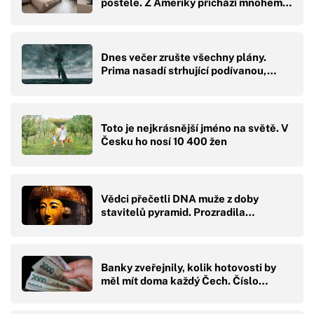
postele. Z Ameriky přichází mnohem…
Dnes večer zrušte všechny plány.
Prima nasadí strhující podívanou,…
Toto je nejkrásnější jméno na světě. V
Česku ho nosí 10 400 žen
Vědci přečetli DNA muže z doby
stavitelů pyramid. Prozradila…
Banky zveřejnily, kolik hotovosti by
měl mít doma každý Čech. Číslo…