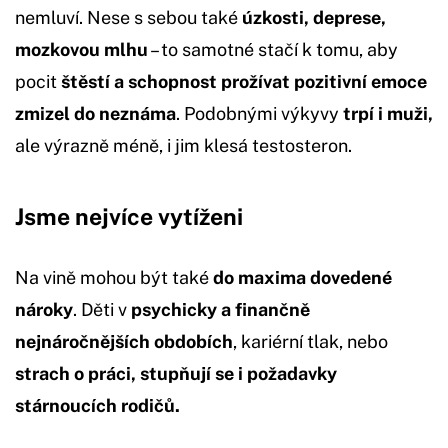
nemluví. Nese s sebou také
úzkosti, deprese,
mozkovou mlhu
– to samotné stačí k tomu, aby
pocit
štěstí a schopnost prožívat pozitivní emoce
zmizel do neznáma
. Podobnými výkyvy
trpí i muži,
ale výrazně méně, i jim klesá testosteron.
Jsme nejvíce vytíženi
Na vině mohou být také
do maxima dovedené
nároky
. Děti v
psychicky a finančně
nejnáročnějších obdobích
, kariérní tlak, nebo
strach o práci, stupňují se i požadavky
stárnoucích rodičů.