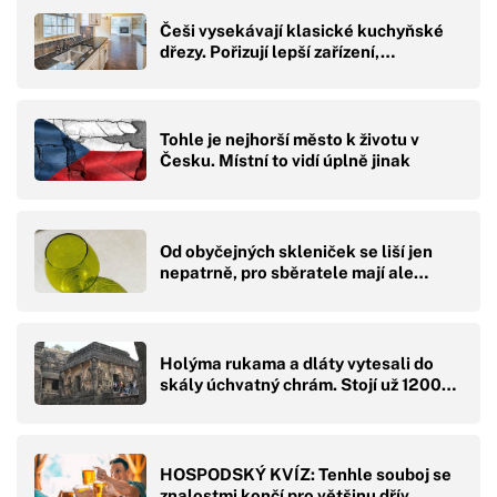
Češi vysekávají klasické kuchyňské
dřezy. Pořizují lepší zařízení,…
Tohle je nejhorší město k životu v
Česku. Místní to vidí úplně jinak
Od obyčejných skleniček se liší jen
nepatrně, pro sběratele mají ale…
Holýma rukama a dláty vytesali do
skály úchvatný chrám. Stojí už 1200…
HOSPODSKÝ KVÍZ: Tenhle souboj se
znalostmi končí pro většinu dřív,…