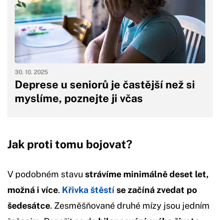
30. 10. 2025
Deprese u seniorů je častější než si
myslíme, poznejte ji včas
Jak proti tomu bojovat?
V podobném stavu
strávíme minimálně deset let,
možná i více
.
Křivka štěstí
se začíná zvedat po
šedesátce
. Zesměšňované druhé mízy jsou jedním