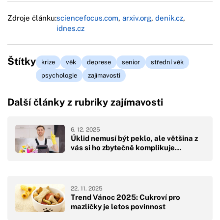
Zdroje článku:
sciencefocus.com
,
arxiv.org
,
denik.cz
,
idnes.cz
Štítky
krize
věk
deprese
senior
střední věk
psychologie
zajímavosti
Další články z rubriky zajímavosti
6. 12. 2025
Úklid nemusí být peklo, ale většina z
vás si ho zbytečně komplikuje…
22. 11. 2025
Trend Vánoc 2025: Cukroví pro
mazlíčky je letos povinnost