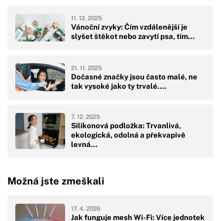
11. 12. 2025
Vánoční zvyky: Čím vzdálenější je
slyšet štěkot nebo zavytí psa, tím…
21. 11. 2025
Dočasné značky jsou často malé, ne
tak vysoké jako ty trvalé.…
7. 12. 2025
Silikonová podložka: Trvanlivá,
ekologická, odolná a překvapivě
levná…
Možná jste zmeškali
17. 4. 2026
Jak funguje mesh Wi-Fi: Více jednotek