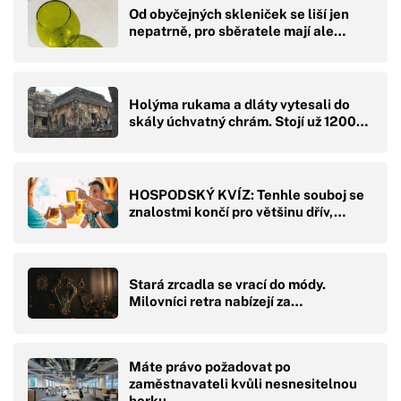
Od obyčejných skleniček se liší jen
nepatrně, pro sběratele mají ale…
Holýma rukama a dláty vytesali do
skály úchvatný chrám. Stojí už 1200…
HOSPODSKÝ KVÍZ: Tenhle souboj se
znalostmi končí pro většinu dřív,…
Stará zrcadla se vrací do módy.
Milovníci retra nabízejí za…
Máte právo požadovat po
zaměstnavateli kvůli nesnesitelnou
horku…