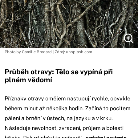
Photo by Camille Brodard | Zdroj: unsplash.com
Průběh otravy: Tělo se vypíná při
plném vědomí
Příznaky otravy omějem nastupují rychle, obvykle
během minut až několika hodin. Začíná to pocitem
pálení a brnění v ústech, na jazyku a v krku.
Následuje nevolnost, zvracení, průjem a bolesti
břicha. Pak přichází to nejhorší –
srdeční arytmie
.