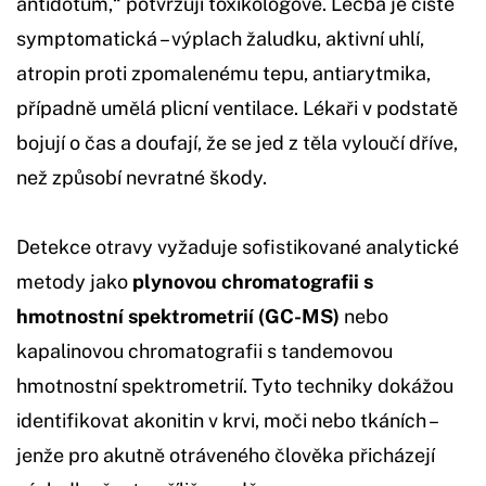
antidotum,“ potvrzují toxikologové. Léčba je čistě
symptomatická – výplach žaludku, aktivní uhlí,
atropin proti zpomalenému tepu, antiarytmika,
případně umělá plicní ventilace. Lékaři v podstatě
bojují o čas a doufají, že se jed z těla vyloučí dříve,
než způsobí nevratné škody.
Detekce otravy vyžaduje sofistikované analytické
metody jako
plynovou chromatografii s
hmotnostní spektrometrií (GC-MS)
nebo
kapalinovou chromatografii s tandemovou
hmotnostní spektrometrií. Tyto techniky dokážou
identifikovat akonitin v krvi, moči nebo tkáních –
jenže pro akutně otráveného člověka přicházejí