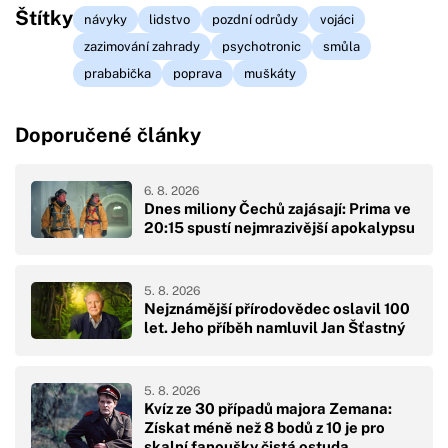
Štítky
návyky
lidstvo
pozdní odrůdy
vojáci
zazimování zahrady
psychotronic
smůla
prababička
poprava
muškáty
Doporučené články
6. 8. 2026
Dnes miliony Čechů zajásají: Prima ve
20:15 spustí nejmrazivější apokalypsu
5. 8. 2026
Nejznámější přírodovědec oslavil 100
let. Jeho příběh namluvil Jan Šťastný
5. 8. 2026
Kvíz ze 30 případů majora Zemana:
Získat méně než 8 bodů z 10 je pro
skalní fanoušky čistá ostuda