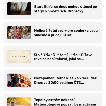
Starožitníci se dnes mohou utlouci po
starých hmoždířích. Bronzový…
Nejhorší letní vzory pro seniorky: Jsou
směšné a přidají 10 let…
(2x + 3)(x - 5) + (x + 1) = 4x - 7: Tato
rovnice není taková, jaká se…
Nezapomenutelná klasika vrací úder!
Dnes ve 20:00 vytáhne ČT2…
Tepelný extrém nekončí.
Meteorologové popsali beznadějnou