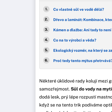
Co vlastně sůl ve vodě dělá?
Dřevo a laminát: Kombinace, kt
Kámen a dlažba: Ani tady to není 
Co na to výrobci a věda?
Ekologický rozměr, na který se 
Proč tedy tento mýtus přetrvává
Některé úklidové rady kolují mezi 
samozřejmost.
Sůl do vody na myt
dodá lesk, prý lépe rozpustí mastnot
když se na tento trik podíváme opt