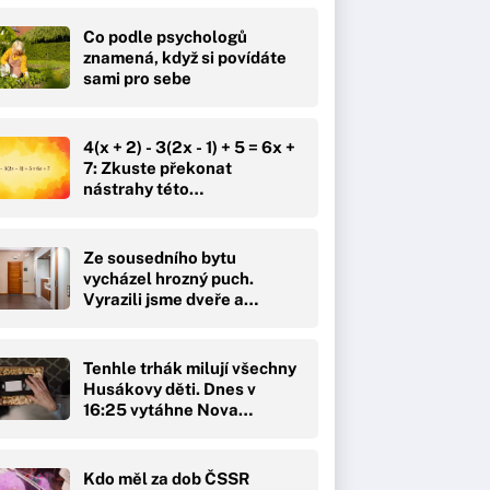
Co podle psychologů
znamená, když si povídáte
sami pro sebe
4(x + 2) - 3(2x - 1) + 5 = 6x +
7: Zkuste překonat
nástrahy této…
Ze sousedního bytu
vycházel hrozný puch.
Vyrazili jsme dveře a
čekal…
Tenhle trhák milují všechny
Husákovy děti. Dnes v
16:25 vytáhne Nova…
Kdo měl za dob ČSSR