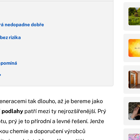
erá nedopadne dobře
bez rizika
zapomíná
?
generacemi tak dlouho, až je bereme jako
í podlahy
patří mezi ty nejrozšířenější. Prý
u, prý je to přírodní a levné řešení. Jenže
ikou chemie a doporučení výrobců