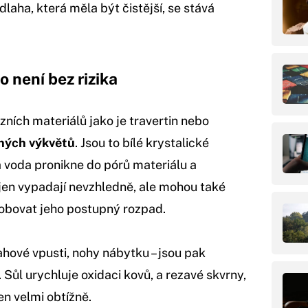
laha, která měla být čistější, se stává
 není bez rizika
ních materiálů jako je travertin nebo
ných výkvětů
. Jsou to bílé krystalické
ná voda pronikne do pórů materiálu a
jen vypadají nevzhledně, ale mohou také
sobovat jeho postupný rozpad.
ahové vpusti, nohy nábytku – jsou pak
Sůl urychluje oxidaci kovů, a rezavé skvrny,
jen velmi obtížně.