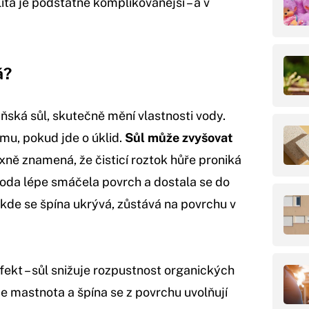
lita je podstatně komplikovanější – a v
á?
ňská sůl, skutečně mění vlastnosti vody.
ímu, pokud jde o úklid.
Sůl může zvyšovat
xně znamená, že čisticí roztok hůře proniká
voda lépe smáčela povrch a dostala se do
kde se špína ukrývá, zůstává na povrchu v
fekt – sůl snižuje rozpustnost organických
že mastnota a špína se z povrchu uvolňují