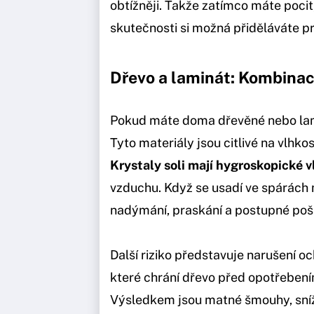
obtížněji. Takže zatímco máte pocit,
skutečnosti si možná přiděláváte pr
Dřevo a laminát: Kombinac
Pokud máte doma dřevěné nebo lami
Tyto materiály jsou citlivé na vlhk
Krystaly soli mají hygroskopické v
vzduchu. Když se usadí ve spárách
nadýmání, praskání a postupné poš
Další riziko představuje narušení o
které chrání dřevo před opotřebení
Výsledkem jsou matné šmouhy, sníž