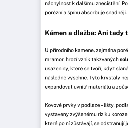
náchylnost k dalšímu znečištění. Pod
porézní a špínu absorbuje snadněji.
Kámen a dlažba: Ani tady to
U přírodního kamene, zejména poréz
mramor, hrozí vznik takzvaných
sol
usazeniny, které se tvoří, když sla
následně vyschne. Tyto krystaly ne
expandovat uvnitř materiálu a způ
Kovové prvky v podlaze – lišty, podl
vystaveny zvýšenému riziku koroze. 
které po ní zůstávají, se odstraňují 