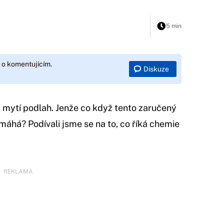
5 min
 o komentujícím.
Diskuze
i mytí podlah. Jenže co když tento zaručený
omáhá? Podívali jsme se na to, co říká chemie
REKLAMA