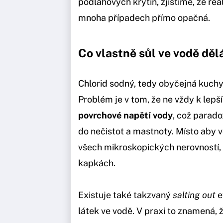
podlahových krytin, zjistíme, že rea
mnoha případech přímo opačná.
Co vlastně sůl ve vodě děl
Chlorid sodný, tedy obyčejná kuchy
Problém je v tom, že ne vždy k lepš
povrchové napětí vody
, což parado
do nečistot a mastnoty. Místo aby 
všech mikroskopických nerovností, 
kapkách.
Existuje také takzvaný
salting out
e
látek ve vodě. V praxi to znamená, 