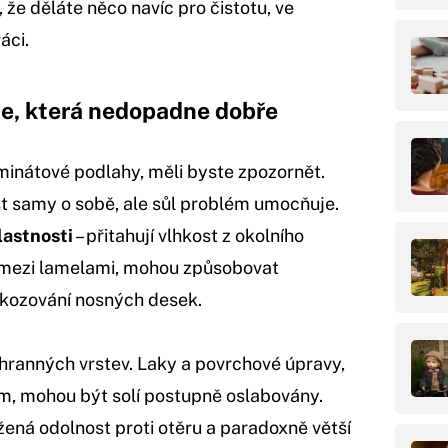
 že děláte něco navíc pro čistotu, ve
áci.
e, která nedopadne dobře
nátové podlahy, měli byste zpozornět.
ost samy o sobě, ale sůl problém umocňuje.
lastnosti
– přitahují vlhkost z okolního
 mezi lamelami, mohou způsobovat
kozování nosných desek.
chranných vrstev. Laky a povrchové úpravy,
m, mohou být solí postupně oslabovány.
ená odolnost proti otěru a paradoxně větší