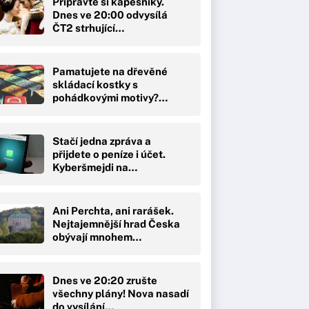
Připravte si kapesníky.
Dnes ve 20:00 odvysílá
ČT2 strhující…
Pamatujete na dřevěné
skládací kostky s
pohádkovými motivy?…
Stačí jedna zpráva a
přijdete o peníze i účet.
Kyberšmejdi na…
Ani Perchta, ani rarášek.
Nejtajemnější hrad Česka
obývají mnohem…
Dnes ve 20:20 zrušte
všechny plány! Nova nasadí
do vysílání…