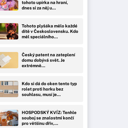
tohoto upírka na hraní,
dnes si za něj u…
Tohoto plyšáka mělo každé
dítě v Československu. Kdo
měl speciálního…
Český patent na zateplení
domu dobývá svět. Je
extrémně…
Kdo si dá do oken tento typ
rolet proti horku bez
souhlasu, musí je…
HOSPODSKÝ KVÍZ: Tenhle
souboj se znalostmi končí
pro většinu dřív,…