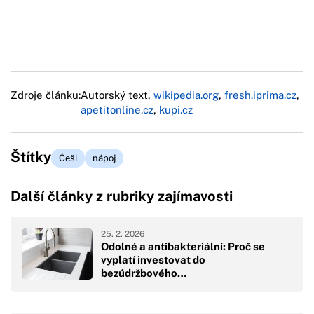
Zdroje článku:
Autorský text,
wikipedia.org
,
fresh.iprima.cz
,
apetitonline.cz
,
kupi.cz
Štítky
Češi
nápoj
Další články z rubriky zajímavosti
25. 2. 2026
Odolné a antibakteriální: Proč se
vyplatí investovat do
bezúdržbového…