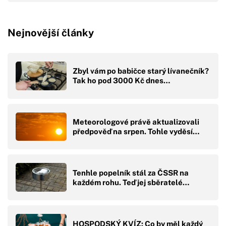
Nejnovější články
Zbyl vám po babičce starý lívanečník?
Tak ho pod 3000 Kč dnes…
Meteorologové právě aktualizovali
předpověď na srpen. Tohle vyděsí…
Tenhle popelník stál za ČSSR na
každém rohu. Teď jej sběratelé…
HOSPODSKÝ KVÍZ: Co by měl každý