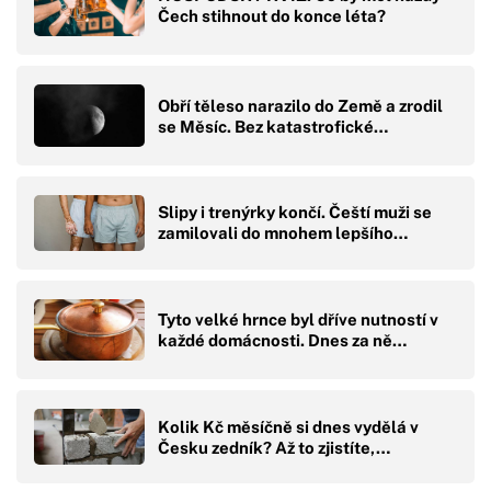
Čech stihnout do konce léta?
Obří těleso narazilo do Země a zrodil
se Měsíc. Bez katastrofické…
Slipy i trenýrky končí. Čeští muži se
zamilovali do mnohem lepšího…
Tyto velké hrnce byl dříve nutností v
každé domácnosti. Dnes za ně…
Kolik Kč měsíčně si dnes vydělá v
Česku zedník? Až to zjistíte,…