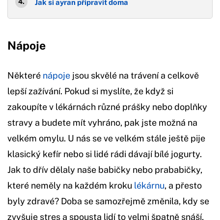
Jak si ayran připravit doma
Nápoje
Některé
nápoje
jsou skvělé na trávení a celkově
lepší zažívání. Pokud si myslíte, že když si
zakoupíte v lékárnách různé prášky nebo doplňky
stravy a budete mít vyhráno, pak jste možná na
velkém omylu. U nás se ve velkém stále ještě pije
klasický kefír nebo si lidé rádi dávají bílé jogurty.
Jak to dřív dělaly naše babičky nebo prababičky,
které neměly na každém kroku
lékárnu
, a přesto
byly zdravé? Doba se samozřejmě změnila, kdy se
zvyšuje stres a spousta lidí to velmi špatně snáší,