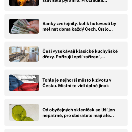
stavitelů pyramid. Prozradila…
Banky zveřejnily, kolik hotovosti by
měl mít doma každý Čech. Číslo…
Češi vysekávají klasické kuchyňské
dřezy. Pořizují lepší zařízení,…
Tohle je nejhorší město k životu v
Česku. Místní to vidí úplně jinak
Od obyčejných skleniček se liší jen
nepatrně, pro sběratele mají ale…