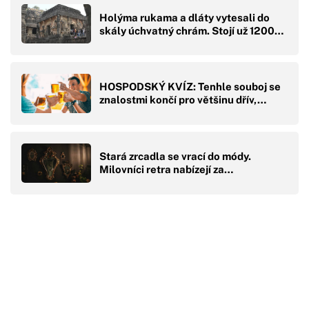
Holýma rukama a dláty vytesali do
skály úchvatný chrám. Stojí už 1200…
HOSPODSKÝ KVÍZ: Tenhle souboj se
znalostmi končí pro většinu dřív,…
Stará zrcadla se vrací do módy.
Milovníci retra nabízejí za…