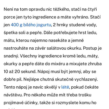
Není na tom opravdu nic těžkého, stačí na čtyři
porce jen tyto ingredience a máte vyhráno. Stačí
jen
400 g bílého jogurtu
, 2 hrnky studené vody,
špetka soli a pepře. Dále potřebujete hrst ledu,
mátu, kterou najemno nasekáte a jemně
nastrouháte na závěr salátovou okurku. Postup je
snadný. Všechny ingredience kromě ledu, máty,
okurky a pepře dáte do mixéru a mixujete zhruba
10 až 20 sekund. Nápoj musí být jemný, aby se
dobře pil. Nejlépe chutná skutečně vychlazený.
Tento nápoj je navíc skvělý v
létě
, pokud čekáte
návštěvu. Pro někoho může mít třeba trošku
projímavé účinky, takže si rozmyslete komu ho