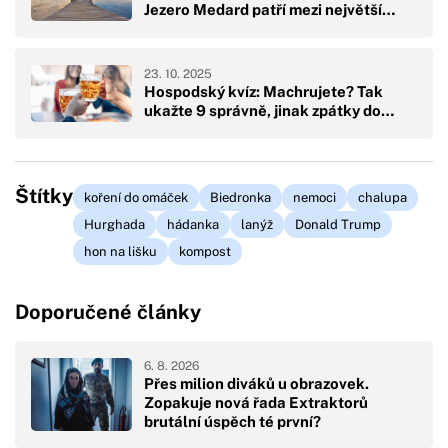
Jezero Medard patří mezi největší…
23. 10. 2025
Hospodský kvíz: Machrujete? Tak
ukažte 9 správně, jinak zpátky do…
Štítky
koření do omáček
Biedronka
nemoci
chalupa
Hurghada
hádanka
lanýž
Donald Trump
hon na lišku
kompost
Doporučené články
6. 8. 2026
Přes milion diváků u obrazovek.
Zopakuje nová řada Extraktorů
brutální úspěch té první?