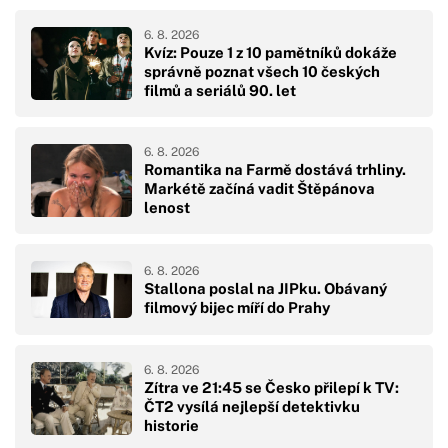
6. 8. 2026
Kvíz: Pouze 1 z 10 pamětníků dokáže
správně poznat všech 10 českých
filmů a seriálů 90. let
6. 8. 2026
Romantika na Farmě dostává trhliny.
Markétě začíná vadit Štěpánova
lenost
6. 8. 2026
Stallona poslal na JIPku. Obávaný
filmový bijec míří do Prahy
6. 8. 2026
Zítra ve 21:45 se Česko přilepí k TV:
ČT2 vysílá nejlepší detektivku
historie