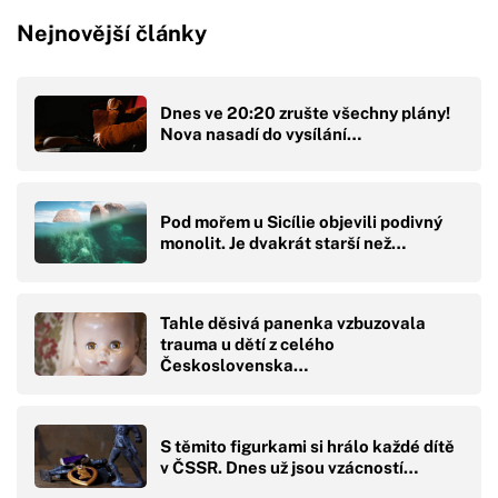
Nejnovější články
Dnes ve 20:20 zrušte všechny plány!
Nova nasadí do vysílání…
Pod mořem u Sicílie objevili podivný
monolit. Je dvakrát starší než…
Tahle děsivá panenka vzbuzovala
trauma u dětí z celého
Československa…
S těmito figurkami si hrálo každé dítě
v ČSSR. Dnes už jsou vzácností…