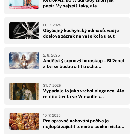
Retrokvíz: 90 % lidí tady shoří jak
papír. Vy nejspíš taky, ale…
20. 7. 2025
Obyčejný kuchyňský odmašťovač je
doslova zázrak na vaše kola u aut
2. 8. 2025
Andělský srpnový horoskop – Blíženci
a Lvi se budou cítit trochu…
31. 7. 2025
Vypadalo to jako vrchol elegance. Ale
realita života ve Versailles…
10. 7. 2025
Pro správné uchování pečiva je
nejlepší zajistit temné a suché místo…