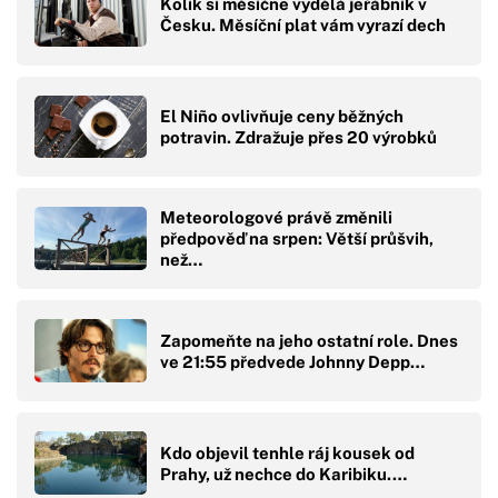
Kolik si měsíčne vydělá jeřábník v
Česku. Měsíční plat vám vyrazí dech
El Niño ovlivňuje ceny běžných
potravin. Zdražuje přes 20 výrobků
Meteorologové právě změnili
předpověď na srpen: Větší průšvih,
než…
Zapomeňte na jeho ostatní role. Dnes
ve 21:55 předvede Johnny Depp…
Kdo objevil tenhle ráj kousek od
Prahy, už nechce do Karibiku.…