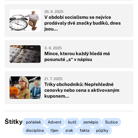
26. 6. 2025
V období socialismu se nejvíce
prodávaly dvě značky budíků, dnes
jsou…
3. 8. 2025
Mince, kterou každý hledá má
posunuté „s“ v nápisu
21. 7. 2025
Triky obchodníků: Nepřehledné
cenovky nebo cena s aktivovaným
kuponem…
Štítky
pořádek
Advent
kutil
zeměpis
Sušice
disciplína
říjen
zrak
fakta
půjčky