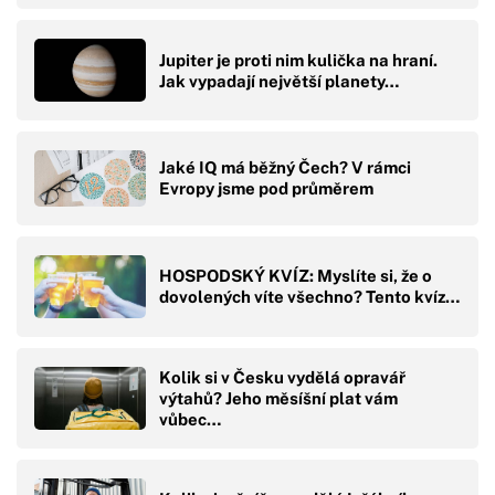
Jupiter je proti nim kulička na hraní.
Jak vypadají největší planety…
Jaké IQ má běžný Čech? V rámci
Evropy jsme pod průměrem
HOSPODSKÝ KVÍZ: Myslíte si, že o
dovolených víte všechno? Tento kvíz…
Kolik si v Česku vydělá opravář
výtahů? Jeho měsíšní plat vám
vůbec…