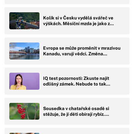
Kolik si v Česku vydělá svářeč ve
výškách. Měsíční mzda je jako z…
Evropa se může proměnit v mrazivou
Kanadu, varují vědci. Změna…
IQ test pozornosti: Zkuste najít
odlišný zámek. Nebude to tak…
Sousedka v chatařské osadě si
stěžuje, že jí děti obírají rybíz.…