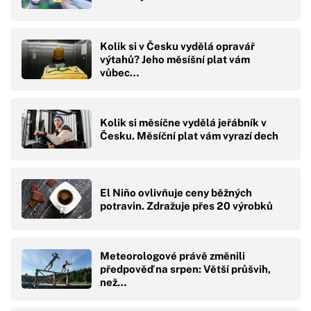
Kolik si v Česku vydělá opravář
výtahů? Jeho měsíšní plat vám
vůbec…
Kolik si měsíčne vydělá jeřábník v
Česku. Měsíční plat vám vyrazí dech
El Niño ovlivňuje ceny běžných
potravin. Zdražuje přes 20 výrobků
Meteorologové právě změnili
předpověď na srpen: Větší průšvih,
než…