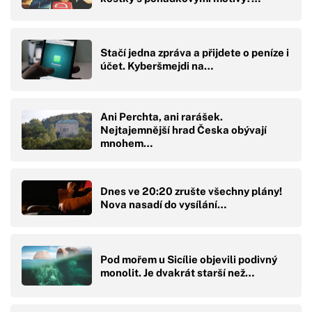
Stačí jedna zpráva a přijdete o peníze i
účet. Kyberšmejdi na…
Ani Perchta, ani rarášek.
Nejtajemnější hrad Česka obývají
mnohem…
Dnes ve 20:20 zrušte všechny plány!
Nova nasadí do vysílání…
Pod mořem u Sicílie objevili podivný
monolit. Je dvakrát starší než…