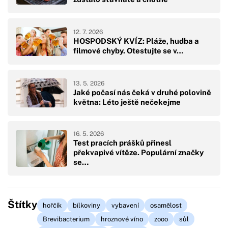
12. 7. 2026
HOSPODSKÝ KVÍZ: Pláže, hudba a
filmové chyby. Otestujte se v…
13. 5. 2026
Jaké počasí nás čeká v druhé polovině
května: Léto ještě nečekejme
16. 5. 2026
Test pracích prášků přinesl
překvapivé vítěze. Populární značky
se…
Štítky
hořčík
bílkoviny
vybavení
osamělost
Brevibacterium
hroznové víno
zooo
sůl