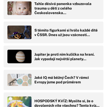
Tahle děsivá panenka vzbuzovala
trauma u dětí z celého
Československa…
S těmito figurkami si hrálo každé dítě
v ČSSR. Dnes už jsou vzácností…
Jupiter je proti nim kulička na hraní.
Jak vypadají největší planety…
Jaké IQ má běžný Čech? V rámci
Evropy jsme pod průměrem
HOSPODSKÝ KVÍZ: Myslíte si, že o
dovolených víte všechno? Tento kvíz…