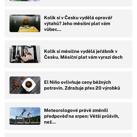
Kolik si v Česku vydělá opravář
výtahů? Jeho měsíšní plat vám
vůbec…
Kolik si měsíčne vydělá jeřábník v
Česku. Měsíční plat vám vyrazí dech
El Niño ovlivňuje ceny běžných
potravin. Zdražuje přes 20 výrobků
Meteorologové právě změnili
předpověď na srpen: Větší průšvih,
než…