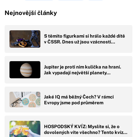
Nejnovější články
S těmito figurkami si hrálo každé dítě
v ČSSR. Dnes už jsou vzácností…
Jupiter je proti nim kulička na hraní.
Jak vypadají největší planety…
Jaké IQ má běžný Čech? V rámci
Evropy jsme pod průměrem
HOSPODSKÝ KVÍZ: Myslíte si, že o
dovolených víte všechno? Tento kvíz…