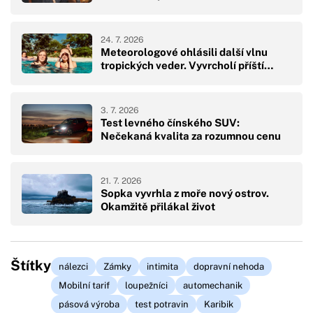
24. 7. 2026
Meteorologové ohlásili další vlnu
tropických veder. Vyvrcholí příští…
3. 7. 2026
Test levného čínského SUV:
Nečekaná kvalita za rozumnou cenu
21. 7. 2026
Sopka vyvrhla z moře nový ostrov.
Okamžitě přilákal život
Štítky
nálezci
Zámky
intimita
dopravní nehoda
Mobilní tarif
loupežníci
automechanik
pásová výroba
test potravin
Karibik