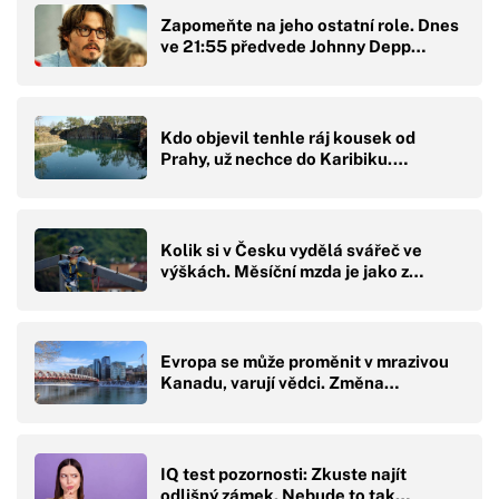
Zapomeňte na jeho ostatní role. Dnes
ve 21:55 předvede Johnny Depp…
Kdo objevil tenhle ráj kousek od
Prahy, už nechce do Karibiku.…
Kolik si v Česku vydělá svářeč ve
výškách. Měsíční mzda je jako z…
Evropa se může proměnit v mrazivou
Kanadu, varují vědci. Změna…
IQ test pozornosti: Zkuste najít
odlišný zámek. Nebude to tak…