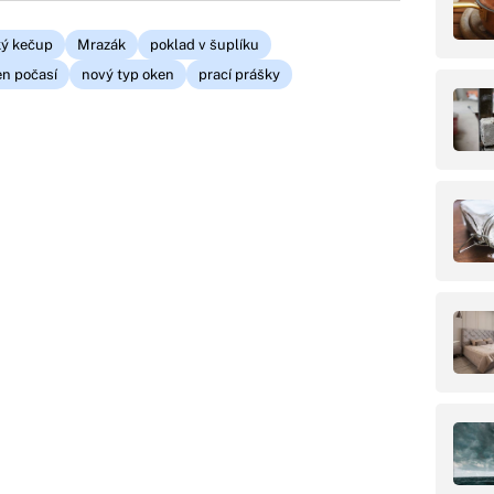
ký kečup
Mrazák
poklad v šuplíku
en počasí
nový typ oken
prací prášky