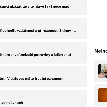
ncí ukázat, že v té hlavě fakt něco máš
jí pohodlí, vzdušnost a přirozenost. Skinny i…
Nejno
oč nám chybí zmizelé potraviny a jejich chuť
letí: V datovce máte trestní oznámení
malých dávkách