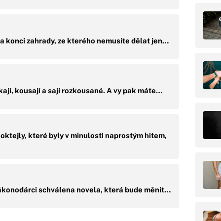
a konci zahrady, ze kterého nemusíte dělat jen…
jí, kousají a sají rozkousané. A vy pak máte…
ktejly, které byly v minulosti naprostým hitem,
zákonodárci schválena novela, která bude měnit…