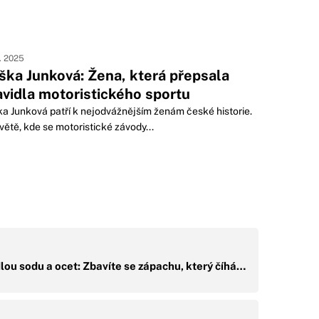
2. 2025
iška Junková: Žena, která přepsala
avidla motoristického sportu
ka Junková patří k nejodvážnějším ženám české historie.
větě, kde se motoristické závody...
ou sodu a ocet: Zbavíte se zápachu, který číhá…