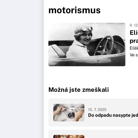
motorismus
9. 1
El
pr
Eliš
Ve s
Možná jste zmeškali
15. 7. 2025
Do odpadu nasypte jedl