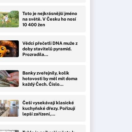
Toto je nejkrásnější jméno
na světě. V Česku ho nosí
10 400 žen
Vědci přečetli DNA muže z
doby stavitelů pyramid.
Prozradila…
Banky zveřejnily, kolik
hotovosti by měl mít doma
každý Čech. Číslo…
Češi vysekávají klasické
kuchyňské dřezy. Pořizují
lepší zařízení,…