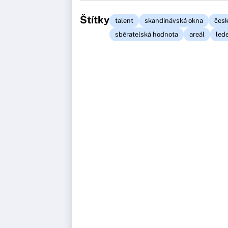
Štítky
talent
skandinávská okna
čes
sběratelská hodnota
areál
led