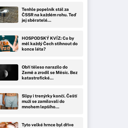
Tenhle popelník stál za
ČSSR na každém rohu. Teď
jej sběratelé…
HOSPODSKÝ KVÍZ: Co by
měl každý Čech stihnout do
konce léta?
Obří těleso narazilo do
Země a zrodil se Měsíc. Bez
katastrofické…
Slipy i trenýrky končí. Čeští
muži se zamilovali do
mnohem lepšího…
Tyto velké hrnce byl dříve