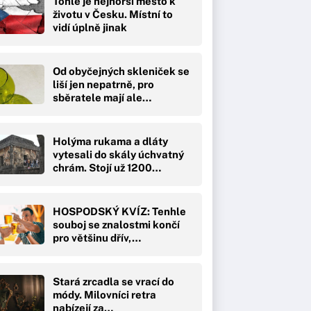
Tohle je nejhorší město k
životu v Česku. Místní to
vidí úplně jinak
Od obyčejných skleniček se
liší jen nepatrně, pro
sběratele mají ale…
Holýma rukama a dláty
vytesali do skály úchvatný
chrám. Stojí už 1200…
HOSPODSKÝ KVÍZ: Tenhle
souboj se znalostmi končí
pro většinu dřív,…
Stará zrcadla se vrací do
módy. Milovníci retra
nabízejí za…