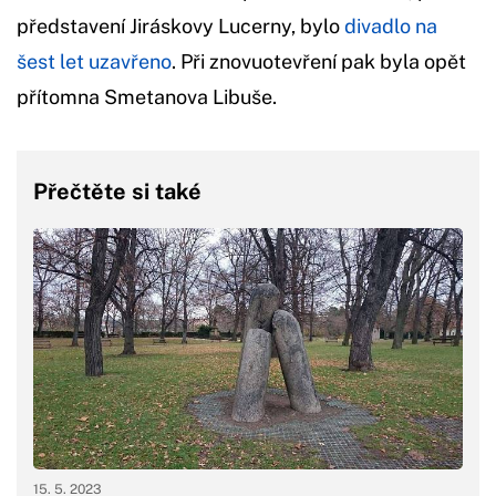
představení Jiráskovy Lucerny, bylo
divadlo na
šest let uzavřeno
. Při znovuotevření pak byla opět
přítomna Smetanova Libuše.
Přečtěte si také
15. 5. 2023