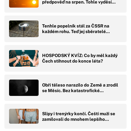
předpověď na srpen. Tohle vyděsí…
Tenhle popelník stál za ČSSR na
každém rohu. Teď jej sběratelé…
HOSPODSKÝ KVÍZ: Co by měl každý
Čech stihnout do konce léta?
Obří těleso narazilo do Země a zrodil
se Měsíc. Bez katastrofické…
Slipy i trenýrky končí. Čeští muži se
zamilovali do mnohem lepšího…