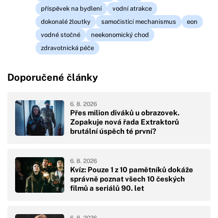
příspěvek na bydlení
vodní atrakce
dokonalé žloutky
samočistící mechanismus
eon
vodné stočné
neekonomický chod
zdravotnická péče
Doporučené články
6. 8. 2026
Přes milion diváků u obrazovek.
Zopakuje nová řada Extraktorů
brutální úspěch té první?
6. 8. 2026
Kvíz: Pouze 1 z 10 pamětníků dokáže
správně poznat všech 10 českých
filmů a seriálů 90. let
6. 8. 2026