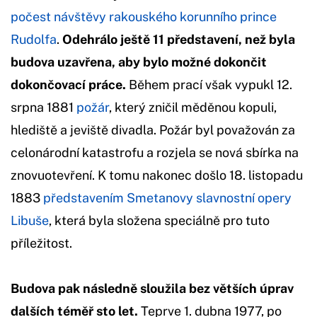
počest návštěvy rakouského korunního prince
Rudolfa
.
Odehrálo ještě 11 představení, než byla
budova uzavřena, aby bylo možné dokončit
dokončovací práce.
Během prací však vypukl 12.
srpna 1881
požár
, který zničil měděnou kopuli,
hlediště a jeviště divadla. Požár byl považován za
celonárodní katastrofu a rozjela se nová sbírka na
znovuotevření. K tomu nakonec došlo 18. listopadu
1883
představením Smetanovy slavnostní opery
Libuše
, která byla složena speciálně pro tuto
příležitost.
Budova pak následně sloužila bez větších úprav
dalších téměř sto let.
Teprve 1. dubna 1977, po