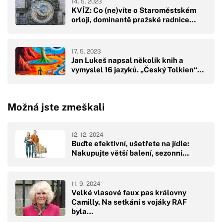
14. 5. 2023
KVÍZ: Co (ne)víte o Staroměstském
orloji, dominantě pražské radnice…
17. 5. 2023
Jan Lukeš napsal několik knih a
vymyslel 16 jazyků. „Český Tolkien“…
Možná jste zmeškali
12. 12. 2024
Buďte efektivní, ušetřete na jídle:
Nakupujte větší balení, sezonní…
11. 9. 2024
Velké vlasové faux pas královny
Camilly. Na setkání s vojáky RAF
byla…