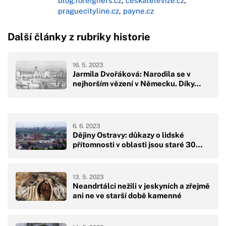
blog.foreigners.cz
,
ceskatelevize.cz
,
praguecityline.cz
,
payne.cz
Další články z rubriky historie
16. 5. 2023
Jarmila Dvořáková: Narodila se v
nejhorším vězení v Německu. Díky…
6. 6. 2023
Dějiny Ostravy: důkazy o lidské
přítomnosti v oblasti jsou staré 30…
13. 5. 2023
Neandrtálci nežili v jeskyních a zřejmě
ani ne ve starší době kamenné