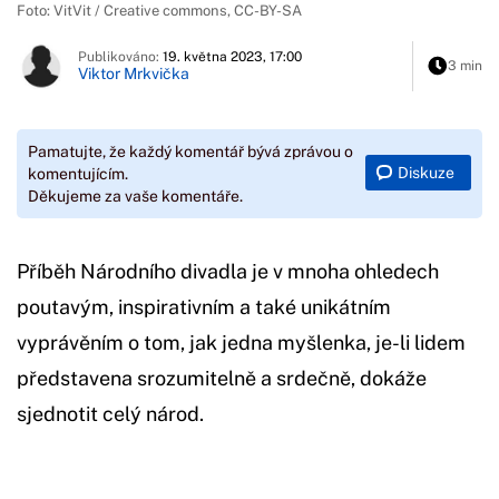
Foto: VitVit / Creative commons, CC-BY-SA
Publikováno:
19. května 2023, 17:00
3 min
Viktor Mrkvička
Pamatujte, že každý komentář bývá zprávou o
Diskuze
komentujícím.
Děkujeme za vaše komentáře.
Příběh Národního divadla je v mnoha ohledech
poutavým, inspirativním a také unikátním
vyprávěním o tom, jak jedna myšlenka, je-li lidem
představena srozumitelně a srdečně, dokáže
sjednotit celý národ.
Začátek reklamy