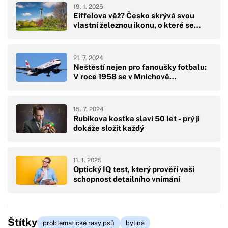
19. 1. 2025
Eiffelova věž? Česko skrývá svou
vlastní železnou ikonu, o které se…
21. 7. 2024
Neštěstí nejen pro fanoušky fotbalu:
V roce 1958 se v Mnichově…
15. 7. 2024
Rubikova kostka slaví 50 let - prý ji
dokáže složit každý
11. 1. 2025
Optický IQ test, který prověří vaši
schopnost detailního vnímání
Štítky
problematické rasy psů
bylina