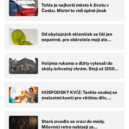
Tohle je nejhorší město k životu v
Česku. Místní to vidí úplně jinak
Od obyčejných skleniček se liší jen
nepatrně, pro sběratele mají ale…
Holýma rukama a dláty vytesali do
skály úchvatný chrám. Stojí už 1200…
HOSPODSKÝ KVÍZ: Tenhle souboj se
znalostmi končí pro většinu dřív,…
Stará zrcadla se vrací do módy.
Milovníci retra nabízejí za…