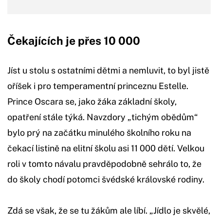
Čekajících je přes 10 000
Jíst u stolu s ostatními dětmi a nemluvit, to byl jistě
oříšek i pro temperamentní princeznu Estelle.
Prince Oscara se, jako žáka základní školy,
opatření stále týká. Navzdory „tichým obědům“
bylo prý na začátku minulého školního roku na
čekací listině na elitní školu asi 11 000 dětí. Velkou
roli v tomto návalu pravděpodobně sehrálo to, že
do školy chodí potomci švédské královské rodiny.
Zdá se však, že se tu žákům ale líbí. „Jídlo je skvělé,