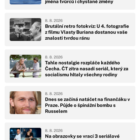
jména tvůrců i chystané změny
8. 8. 2026
Brutální retro fotokvíz: U 4. fotografie
z filmu Vlasty Buriana dostanou vaše
znalosti tvrdou ránu
8. 8. 2026
Tahle nostalgie rozpláče každého
Čecha. ČT zítra nasadí seriál, který za
socialismu hltaly všechny rodiny
8. 8. 2026
Dnes se začíná natáčet na finančáku v
Praze. Půjde o špinážní bombu s
Russelem
8. 8. 2026
Na obrazovky se vrací 3 seriálové