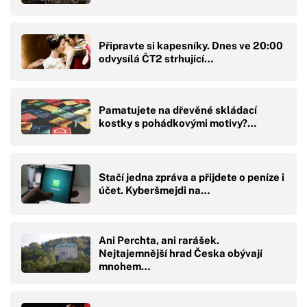
Připravte si kapesníky. Dnes ve 20:00
odvysílá ČT2 strhující…
Pamatujete na dřevěné skládací
kostky s pohádkovými motivy?…
Stačí jedna zpráva a přijdete o peníze i
účet. Kyberšmejdi na…
Ani Perchta, ani rarášek.
Nejtajemnější hrad Česka obývají
mnohem…