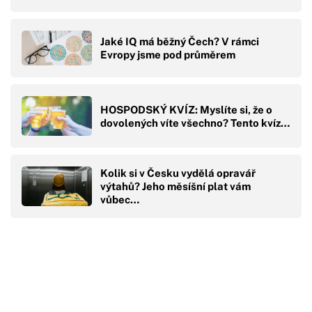
Jaké IQ má běžný Čech? V rámci
Evropy jsme pod průměrem
HOSPODSKÝ KVÍZ: Myslíte si, že o
dovolených víte všechno? Tento kvíz…
Kolik si v Česku vydělá opravář
výtahů? Jeho měsíšní plat vám
vůbec…