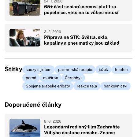
24. 1. 2026
65+ část seniorů nemusí platit za
popelnice, většina to vůbec netuší
3. 2. 2026
Příprava na STK: Světla, sklo,
kapaliny a pneumatiky jsou základ
Štítky
kauzy s jídlem
partnerská terapie
ježek
telefon
porod
mučírna
Černobyl
Spojené arabské eribáty
reakce těla
bankovnictví
Doporučené články
8. 8. 2026
Legendární rodinný film Zachraňte
Willyho dostane remake. Známe