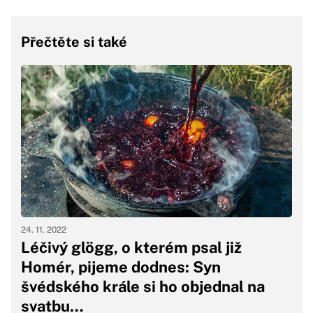
Přečtěte si také
24. 11. 2022
Léčivý glögg, o kterém psal již
Homér, pijeme dodnes: Syn
švédského krále si ho objednal na
svatbu…