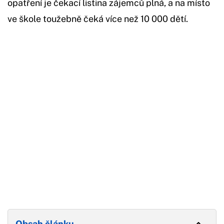
opatření je čekací listina zájemců plná, a na místo
ve škole toužebně čeká více než 10 000 dětí.
Začátek reklamy
Konec reklamy
Obsah článku