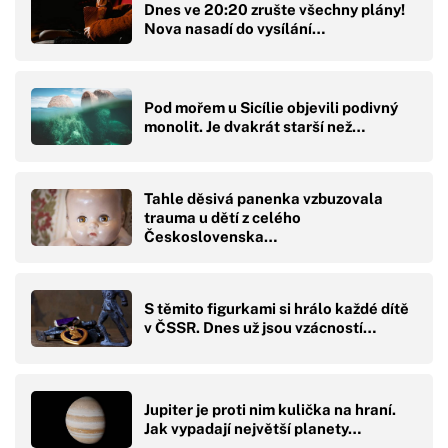
Dnes ve 20:20 zrušte všechny plány!
Nova nasadí do vysílání…
Pod mořem u Sicílie objevili podivný
monolit. Je dvakrát starší než…
Tahle děsivá panenka vzbuzovala
trauma u dětí z celého
Československa…
S těmito figurkami si hrálo každé dítě
v ČSSR. Dnes už jsou vzácností…
Jupiter je proti nim kulička na hraní.
Jak vypadají největší planety…