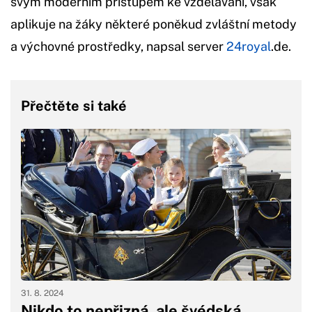
svým moderním přístupem ke vzdělávání, však
aplikuje na žáky některé poněkud zvláštní metody
a výchovné prostředky, napsal server
24royal
.de.
Přečtěte si také
31. 8. 2024
Nikdo to nepřizná, ale švédská