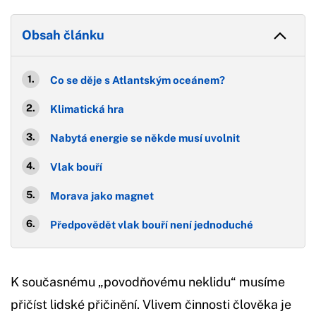
Obsah článku
Co se děje s Atlantským oceánem?
Klimatická hra
Nabytá energie se někde musí uvolnit
Vlak bouří
Morava jako magnet
Předpovědět vlak bouří není jednoduché
K současnému „povodňovému neklidu“ musíme
přičíst lidské přičinění. Vlivem činnosti člověka je