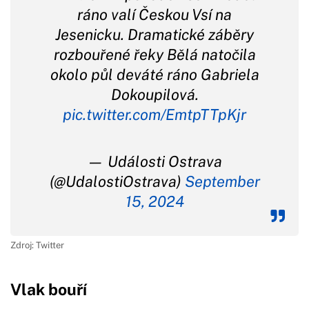
ráno valí Českou Vsí na
Jesenicku. Dramatické záběry
rozbouřené řeky Bělá natočila
okolo půl deváté ráno Gabriela
Dokoupilová.
pic.twitter.com/EmtpTTpKjr
— Události Ostrava
(@UdalostiOstrava)
September
15, 2024
Zdroj: Twitter
Vlak bouří