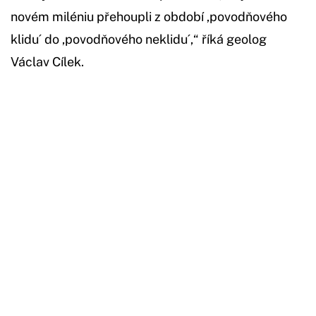
novém miléniu přehoupli z období ,povodňového
klidu´ do ,povodňového neklidu´,“ říká geolog
Václav Cílek.
Začátek reklamy
Konec reklamy