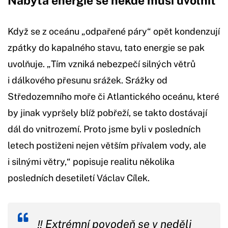
Nabytá energie se někde musí uvolnit
Když se z oceánu „odpařené páry“ opět kondenzují
zpátky do kapalného stavu, tato energie se pak
uvolňuje. „Tím vzniká nebezpečí silných větrů
i dálkového přesunu srážek. Srážky od
Středozemního moře či Atlantického oceánu, které
by jinak vypršely blíž pobřeží, se takto dostávají
dál do vnitrozemí. Proto jsme byli v posledních
letech postiženi nejen větším přívalem vody, ale
i silnými větry,“ popisuje realitu několika
posledních desetiletí Václav Cílek.
‼️ Extrémní povodeň se v neděli