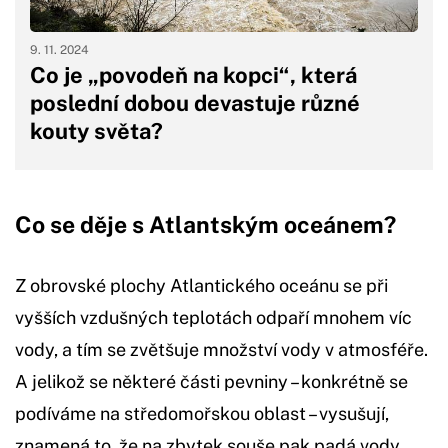
9. 11. 2024
Co je „povodeň na kopci“, která
poslední dobou devastuje různé
kouty světa?
Co se děje s Atlantským oceánem?
Z obrovské plochy Atlantického oceánu se při
vyšších vzdušných teplotách odpaří mnohem víc
vody, a tím se zvětšuje množství vody v atmosféře.
A jelikož se některé části pevniny – konkrétně se
podíváme na středomořskou oblast – vysušují,
znamená to, že na zbytek souše pak padá vody