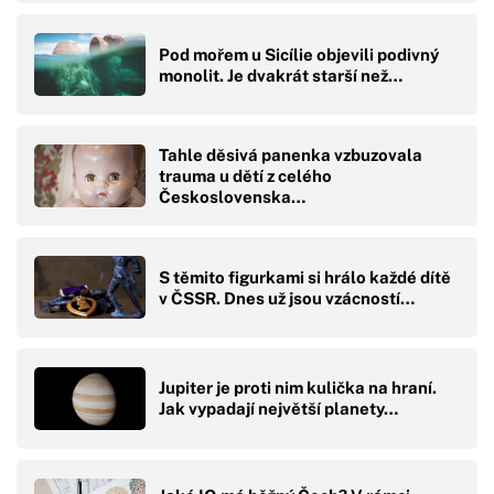
Pod mořem u Sicílie objevili podivný
monolit. Je dvakrát starší než…
Tahle děsivá panenka vzbuzovala
trauma u dětí z celého
Československa…
S těmito figurkami si hrálo každé dítě
v ČSSR. Dnes už jsou vzácností…
Jupiter je proti nim kulička na hraní.
Jak vypadají největší planety…