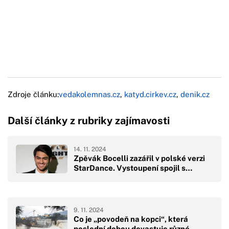
Zdroje článku:
vedakolemnas.cz
,
katyd.cirkev.cz
,
denik.cz
Další články z rubriky zajímavosti
14. 11. 2024
Zpěvák Bocelli zazářil v polské verzi
StarDance. Vystoupení spojil s…
9. 11. 2024
Co je „povodeň na kopci“, která
poslední dobou devastuje různé