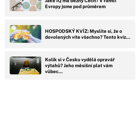
Jaké IQ má běžný Čech? V rámci
Evropy jsme pod průměrem
HOSPODSKÝ KVÍZ: Myslíte si, že o
dovolených víte všechno? Tento kvíz…
Kolik si v Česku vydělá opravář
výtahů? Jeho měsíšní plat vám
vůbec…