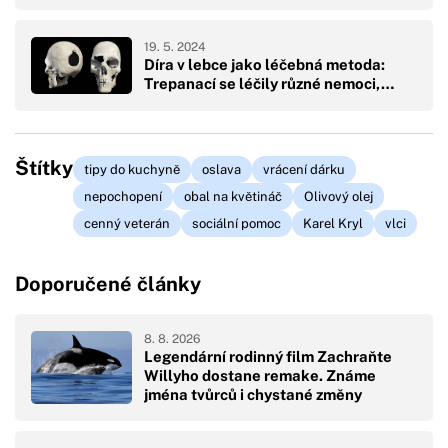
19. 5. 2024
Díra v lebce jako léčebná metoda:
Trepanací se léčily různé nemoci,…
Štítky
tipy do kuchyně
oslava
vrácení dárku
nepochopení
obal na květináč
Olivový olej
cenný veterán
sociální pomoc
Karel Kryl
vlci
Doporučené články
8. 8. 2026
Legendární rodinný film Zachraňte
Willyho dostane remake. Známe
jména tvůrců i chystané změny