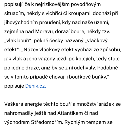
popisují, že k nejrizikovějším povodňovým
situacím, někdy s vichřicí či kroupami, dochází při
jihovýchodním proudění, kdy nad naše území,
zejména nad Moravu, dorazí bouře, někdy tzv.
„vlak bouří“, pěkně česky nazvaný „vláčkový
efekt“. „Název vláčkový efekt vychází ze způsobu,
jak vlak a jeho vagony jezdí po kolejích, tedy stále
po jedné dráze, aniž by se z ní odchýlily. Podobně
se v tomto případě chovají i bouřkové buňky,“
popisuje
Deník.cz.
Veškerá energie těchto bouří a množství srážek se
nahromadily ještě nad Atlantikem či nad
východním Středomořím. Rychlým tempem se