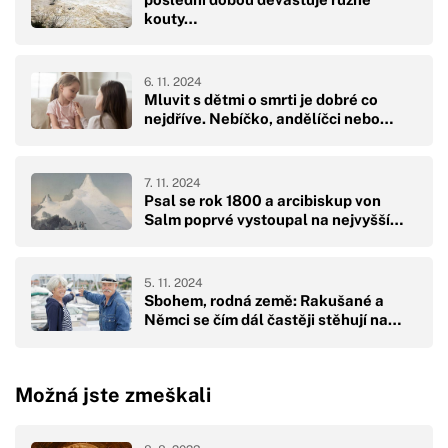
kouty…
6. 11. 2024
Mluvit s dětmi o smrti je dobré co
nejdříve. Nebíčko, andělíčci nebo…
7. 11. 2024
Psal se rok 1800 a arcibiskup von
Salm poprvé vystoupal na nejvyšší…
5. 11. 2024
Sbohem, rodná země: Rakušané a
Němci se čím dál častěji stěhují na…
Možná jste zmeškali