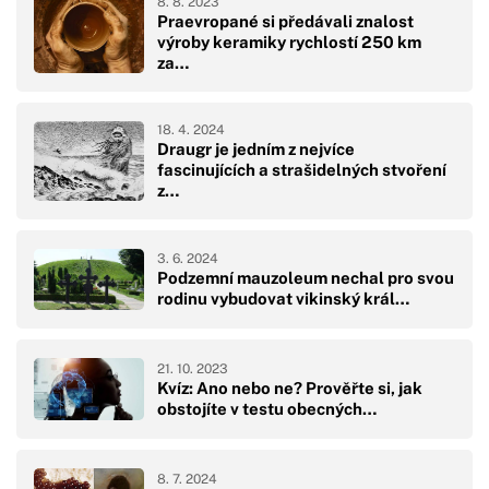
8. 8. 2023
Praevropané si předávali znalost
výroby keramiky rychlostí 250 km
za…
18. 4. 2024
Draugr je jedním z nejvíce
fascinujících a strašidelných stvoření
z…
3. 6. 2024
Podzemní mauzoleum nechal pro svou
rodinu vybudovat vikinský král…
21. 10. 2023
Kvíz: Ano nebo ne? Prověřte si, jak
obstojíte v testu obecných…
8. 7. 2024