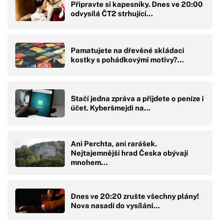
Připravte si kapesníky. Dnes ve 20:00
odvysílá ČT2 strhující…
Pamatujete na dřevěné skládací
kostky s pohádkovými motivy?…
Stačí jedna zpráva a přijdete o peníze i
účet. Kyberšmejdi na…
Ani Perchta, ani rarášek.
Nejtajemnější hrad Česka obývají
mnohem…
Dnes ve 20:20 zrušte všechny plány!
Nova nasadí do vysílání…