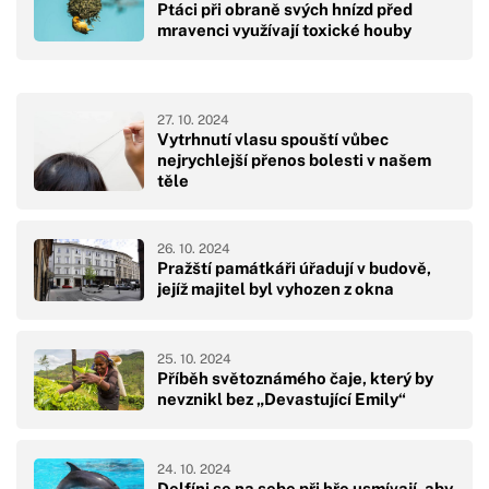
Ptáci při obraně svých hnízd před
mravenci využívají toxické houby
27. 10. 2024
Vytrhnutí vlasu spouští vůbec
nejrychlejší přenos bolesti v našem
těle
26. 10. 2024
Pražští památkáři úřadují v budově,
jejíž majitel byl vyhozen z okna
25. 10. 2024
Příběh světoznámého čaje, který by
nevznikl bez „Devastující Emily“
24. 10. 2024
Delfíni se na sebe při hře usmívají, aby