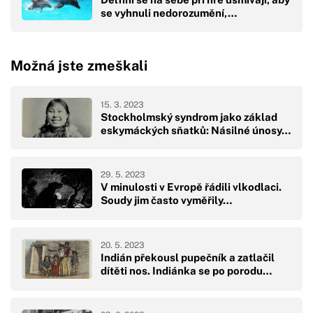
se vyhnuli nedorozumění,…
Možná jste zmeškali
15. 3. 2023
Stockholmský syndrom jako základ
eskymáckých sňatků: Násilné únosy…
29. 5. 2023
V minulosti v Evropě řádili vlkodlaci.
Soudy jim často vyměřily…
20. 5. 2023
Indián překousl pupečník a zatlačil
dítěti nos. Indiánka se po porodu…