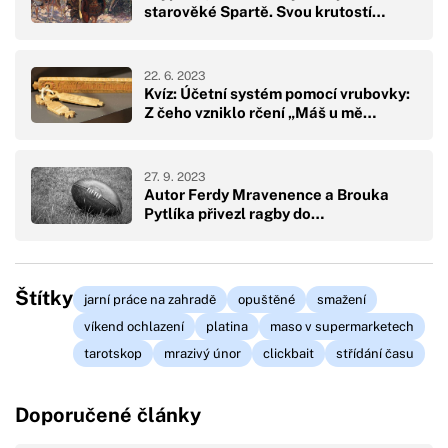
starověké Spartě. Svou krutostí…
22. 6. 2023
Kvíz: Účetní systém pomocí vrubovky:
Z čeho vzniklo rčení „Máš u mě…
27. 9. 2023
Autor Ferdy Mravenence a Brouka
Pytlíka přivezl ragby do…
Štítky
jarní práce na zahradě
opuštěné
smažení
víkend ochlazení
platina
maso v supermarketech
tarotskop
mrazivý únor
clickbait
střídání času
Doporučené články