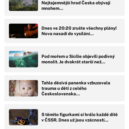
Nejtajemnější hrad Česka obývají
mnohem…
Dnes ve 20:20 zrušte všechny plány!
Nova nasadí do vysílání…
Pod mořem u Sicílie objevili podivný
monolit. Je dvakrát starší než…
Tahle děsivá panenka vzbuzovala
trauma u dětí z celého
Československa…
S těmito figurkami si hrálo každé dítě
v ČSSR. Dnes už jsou vzácností…