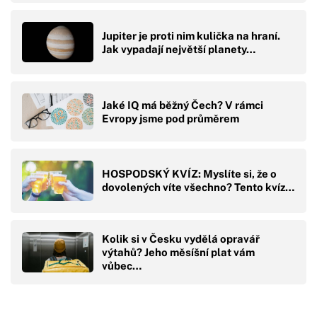
Jupiter je proti nim kulička na hraní.
Jak vypadají největší planety…
Jaké IQ má běžný Čech? V rámci
Evropy jsme pod průměrem
HOSPODSKÝ KVÍZ: Myslíte si, že o
dovolených víte všechno? Tento kvíz…
Kolik si v Česku vydělá opravář
výtahů? Jeho měsíšní plat vám
vůbec…