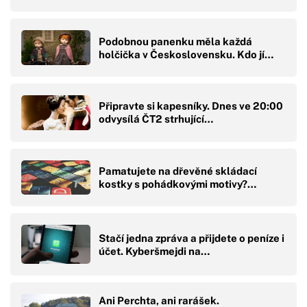
Podobnou panenku měla každá
holčička v Československu. Kdo jí…
Připravte si kapesníky. Dnes ve 20:00
odvysílá ČT2 strhující…
Pamatujete na dřevěné skládací
kostky s pohádkovými motivy?…
Stačí jedna zpráva a přijdete o peníze i
účet. Kyberšmejdi na…
Ani Perchta, ani rarášek.