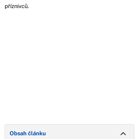
příznivců.
Začátek reklamy
Konec reklamy
Obsah článku