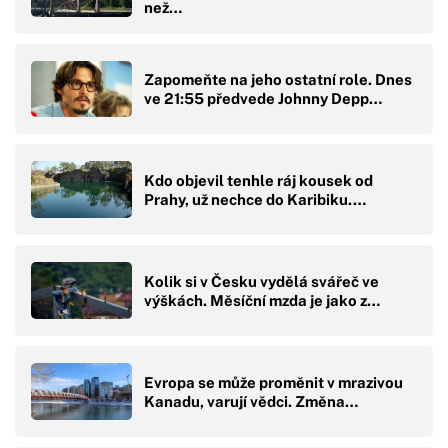
než…
Zapomeňte na jeho ostatní role. Dnes
ve 21:55 předvede Johnny Depp…
Kdo objevil tenhle ráj kousek od
Prahy, už nechce do Karibiku.…
Kolik si v Česku vydělá svářeč ve
výškách. Měsíční mzda je jako z…
Evropa se může proměnit v mrazivou
Kanadu, varují vědci. Změna…