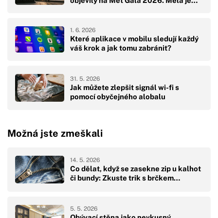
objevily na Met Gala 2026. Měla je…
1. 6. 2026
Které aplikace v mobilu sledují každý
váš krok a jak tomu zabránit?
31. 5. 2026
Jak můžete zlepšit signál wi-fi s
pomocí obyčejného alobalu
Možná jste zmeškali
14. 5. 2026
Co dělat, když se zasekne zip u kalhot
či bundy: Zkuste trik s brčkem…
5. 5. 2026
Obývací stěna jako nevkusný