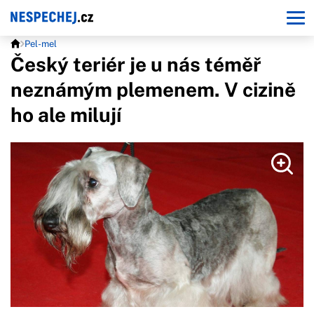
Pel-mel
Český teriér je u nás téměř
neznámým plemenem. V cizině
ho ale milují