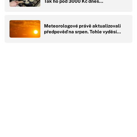
Tak ho pod 3000 Kč dnes…
Meteorologové právě aktualizovali
předpověď na srpen. Tohle vyděsí…