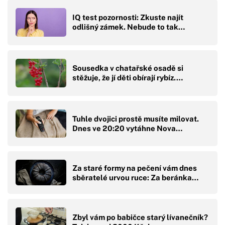
IQ test pozornosti: Zkuste najít
odlišný zámek. Nebude to tak…
Sousedka v chatařské osadě si
stěžuje, že jí děti obírají rybíz.…
Tuhle dvojici prostě musíte milovat.
Dnes ve 20:20 vytáhne Nova…
Za staré formy na pečení vám dnes
sběratelé urvou ruce: Za beránka…
Zbyl vám po babičce starý lívanečník?