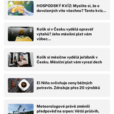
HOSPODSKÝ KVÍZ: Myslíte si, že o
dovolených víte všechno? Tento kvíz…
Kolik si v Česku vydělá opravář
výtahů? Jeho měsíšní plat vám
vůbec…
Kolik si měsíčne vydělá jeřábník v
Česku. Měsíční plat vám vyrazí dech
El Niño ovlivňuje ceny běžných
potravin. Zdražuje přes 20 výrobků
Meteorologové právě změnili
předpověď na srpen: Větší průšvih,