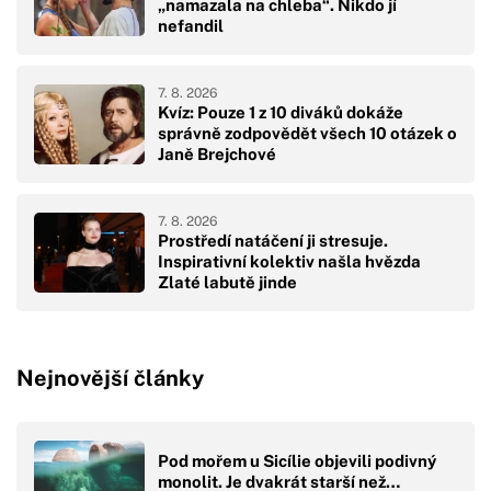
„namazala na chleba“. Nikdo jí
nefandil
7. 8. 2026
Kvíz: Pouze 1 z 10 diváků dokáže
správně zodpovědět všech 10 otázek o
Janě Brejchové
7. 8. 2026
Prostředí natáčení ji stresuje.
Inspirativní kolektiv našla hvězda
Zlaté labutě jinde
Nejnovější články
Pod mořem u Sicílie objevili podivný
monolit. Je dvakrát starší než…