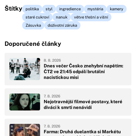
Štítky
politika
styl
ingredience
mystéria
kamery
staré cukroví
nanuk
větve třešní a višní
Zásuvka
doživotní záruka
Doporučené články
8. 8. 2026
Dnes večer Česko znehybní napětím:
ČT2 ve 21:45 odpálí brutální
nacistickou misi
7. 8. 2026
Nejotravnější filmové postavy, které
diváci k smrti nenávidí
7. 8. 2026
Farma: Druhá duelantka si Markétu