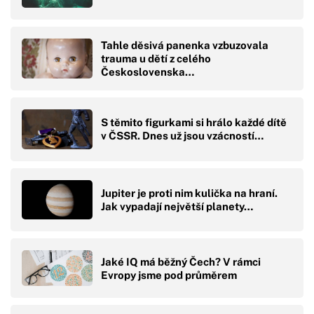
Tahle děsivá panenka vzbuzovala
trauma u dětí z celého
Československa…
S těmito figurkami si hrálo každé dítě
v ČSSR. Dnes už jsou vzácností…
Jupiter je proti nim kulička na hraní.
Jak vypadají největší planety…
Jaké IQ má běžný Čech? V rámci
Evropy jsme pod průměrem