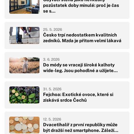
pozůstatek doby minulé: proč je čas
se s…
25. 5. 2026
Česko trpí nedostatkem kvalitních
zedníků. Mzda je přitom velmi lákavá
3. 6. 2026
Do módy se vracejí široké kalhoty
wide-leg. Jsou pohodlné a užijete…
31. 5. 2026
Fejchoa: Exotické ovoce, které si
získává srdce Čechů
12. 5. 2026
Dvacetihalíř z první republiky může
být dražší než smartphone. Záleží…