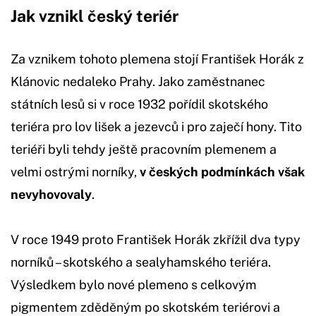
Jak vznikl český teriér
Za vznikem tohoto plemena stojí František Horák z
Klánovic nedaleko Prahy. Jako zaměstnanec
státních lesů si v roce 1932 pořídil skotského
teriéra pro lov lišek a jezevců i pro zaječí hony. Tito
teriéři byli tehdy ještě pracovním plemenem a
velmi ostrými norníky,
v českých podmínkách však
nevyhovovaly
.
V roce 1949 proto František Horák zkřížil dva typy
norníků – skotského a sealyhamského teriéra.
Výsledkem bylo nové plemeno s celkovým
pigmentem zděděným po skotském teriérovi a