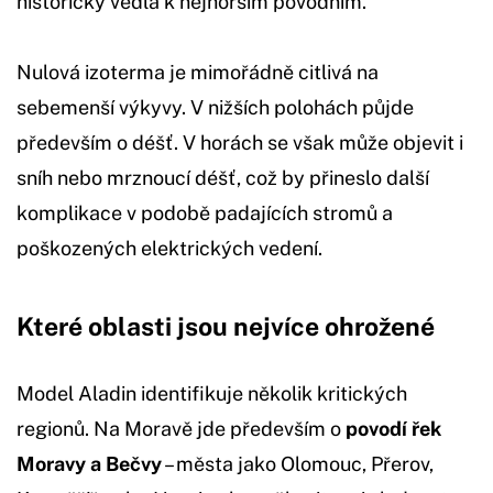
historicky vedla k nejhorším povodním.
Nulová izoterma je mimořádně citlivá na
sebemenší výkyvy. V nižších polohách půjde
především o déšť. V horách se však může objevit i
sníh nebo mrznoucí déšť, což by přineslo další
komplikace v podobě padajících stromů a
poškozených elektrických vedení.
Které oblasti jsou nejvíce ohrožené
Model Aladin identifikuje několik kritických
regionů. Na Moravě jde především o
povodí řek
Moravy a Bečvy
– města jako Olomouc, Přerov,