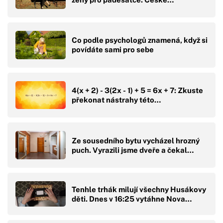
Co podle psychologů znamená, když si
povídáte sami pro sebe
4(x + 2) - 3(2x - 1) + 5 = 6x + 7: Zkuste
překonat nástrahy této…
Ze sousedního bytu vycházel hrozný
puch. Vyrazili jsme dveře a čekal…
Tenhle trhák milují všechny Husákovy
děti. Dnes v 16:25 vytáhne Nova…