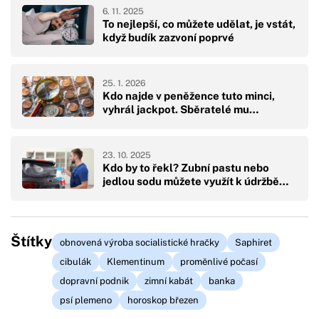
6. 11. 2025
To nejlepší, co můžete udělat, je vstát,
když budík zazvoní poprvé
25. 1. 2026
Kdo najde v peněžence tuto minci,
vyhrál jackpot. Sběratelé mu…
23. 10. 2025
Kdo by to řekl? Zubní pastu nebo
jedlou sodu můžete využít k údržbě…
Štítky
obnovená výroba socialistické hračky
Saphiret
cibulák
Klementinum
proměnlivé počasí
dopravní podnik
zimní kabát
banka
psí plemeno
horoskop březen