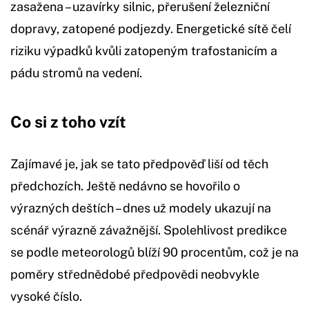
zasažena – uzavírky silnic, přerušení železniční
dopravy, zatopené podjezdy. Energetické sítě čelí
riziku výpadků kvůli zatopeným trafostanicím a
pádu stromů na vedení.
Co si z toho vzít
Zajímavé je, jak se tato předpověď liší od těch
předchozích. Ještě nedávno se hovořilo o
výrazných deštích – dnes už modely ukazují na
scénář výrazně závažnější. Spolehlivost predikce
se podle meteorologů blíží 90 procentům, což je na
poměry střednědobé předpovědi neobvykle
vysoké číslo.