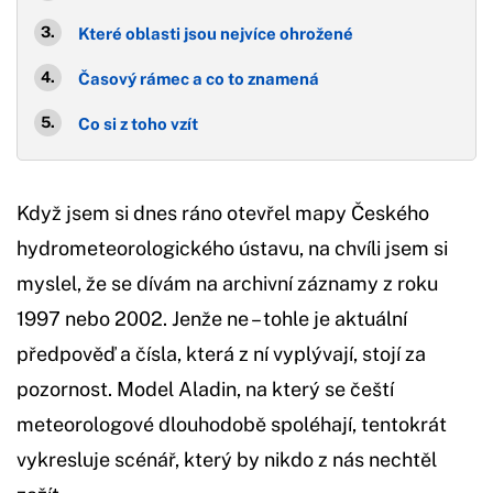
Které oblasti jsou nejvíce ohrožené
Časový rámec a co to znamená
Co si z toho vzít
Když jsem si dnes ráno otevřel mapy Českého
hydrometeorologického ústavu, na chvíli jsem si
myslel, že se dívám na archivní záznamy z roku
1997 nebo 2002. Jenže ne – tohle je aktuální
předpověď a čísla, která z ní vyplývají, stojí za
pozornost. Model Aladin, na který se čeští
meteorologové dlouhodobě spoléhají, tentokrát
vykresluje scénář, který by nikdo z nás nechtěl