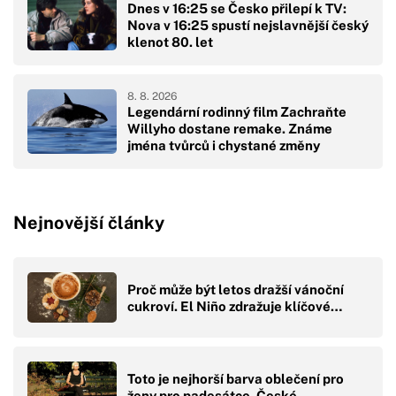
Dnes v 16:25 se Česko přilepí k TV:
Nova v 16:25 spustí nejslavnější český
klenot 80. let
8. 8. 2026
Legendární rodinný film Zachraňte
Willyho dostane remake. Známe
jména tvůrců i chystané změny
Nejnovější články
Proč může být letos dražší vánoční
cukroví. El Niño zdražuje klíčové…
Toto je nejhorší barva oblečení pro
ženy pro padesátce. České…