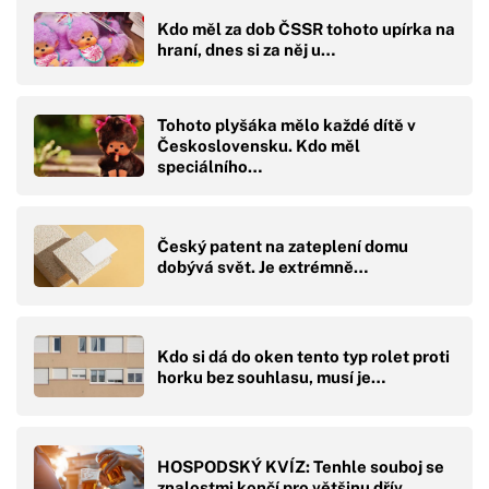
Kdo měl za dob ČSSR tohoto upírka na
hraní, dnes si za něj u…
Tohoto plyšáka mělo každé dítě v
Československu. Kdo měl
speciálního…
Český patent na zateplení domu
dobývá svět. Je extrémně…
Kdo si dá do oken tento typ rolet proti
horku bez souhlasu, musí je…
HOSPODSKÝ KVÍZ: Tenhle souboj se
znalostmi končí pro většinu dřív,…